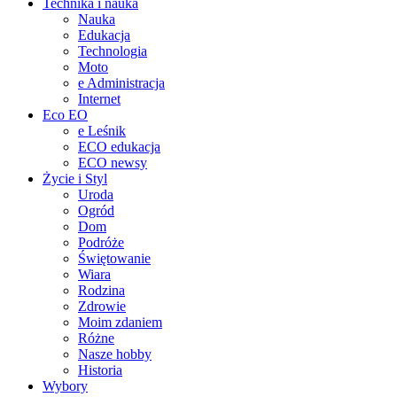
Technika i nauka
Nauka
Edukacja
Technologia
Moto
e Administracja
Internet
Eco EO
e Leśnik
ECO edukacja
ECO newsy
Życie i Styl
Uroda
Ogród
Dom
Podróże
Świętowanie
Wiara
Rodzina
Zdrowie
Moim zdaniem
Różne
Nasze hobby
Historia
Wybory