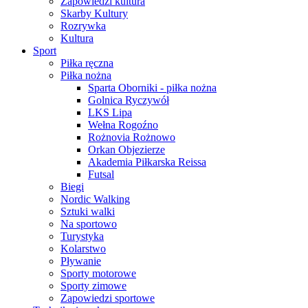
Zapowiedzi kultura
Skarby Kultury
Rozrywka
Kultura
Sport
Piłka ręczna
Piłka nożna
Sparta Oborniki - piłka nożna
Golnica Ryczywół
LKS Lipa
Wełna Rogoźno
Rożnovia Rożnowo
Orkan Objezierze
Akademia Piłkarska Reissa
Futsal
Biegi
Nordic Walking
Sztuki walki
Na sportowo
Turystyka
Kolarstwo
Pływanie
Sporty motorowe
Sporty zimowe
Zapowiedzi sportowe