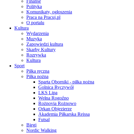
Finanse
Polityka
Komunikaty, ogłoszenia
Praca na Pracuj.pl
O portalu
Kultura
Wydarzenia
Muzyka
Zapowiedzi kultura
Skarby Kultury
Rozrywka
Kultura
Sport
Piłka ręczna
Piłka nożna
Sparta Oborniki - piłka nożna
Golnica Ryczywół
LKS Lipa
Wełna Rogoźno
Rożnovia Rożnowo
Orkan Objezierze
Akademia Piłkarska Reissa
Futsal
Biegi
Nordic Walking