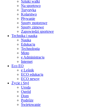
Sztuki walki
Na sportowo
Turystyka
Kolarstwo
Pływanie
Sporty motorowe
Sporty zimowe
Zapowiedzi sportowe
Technika i nauka
Nauka
Edukacja
Technologia
Moto
e Administracja
Internet
Eco EO
e Leśnik
ECO edukacja
ECO newsy
Życie i Styl
Uroda
Ogród
Dom
Podróże
Świętowanie