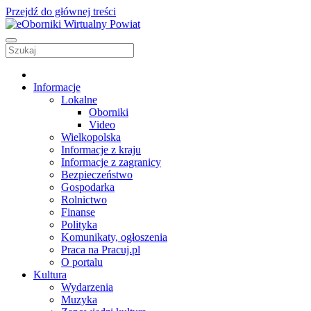
Przejdź do głównej treści
Informacje
Lokalne
Oborniki
Video
Wielkopolska
Informacje z kraju
Informacje z zagranicy
Bezpieczeństwo
Gospodarka
Rolnictwo
Finanse
Polityka
Komunikaty, ogłoszenia
Praca na Pracuj.pl
O portalu
Kultura
Wydarzenia
Muzyka