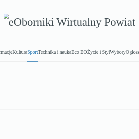
rmacje
Kultura
Sport
Technika i nauka
Eco EO
Życie i Styl
Wybory
Ogłosz