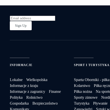
Sign Up
INFORMACJE
SPORT I TURYSTYKA
Lokalne
Wielkopolska
Sparta Oborniki - piłka
Informacje z kraju
Kolarstwo
Piłka ręcz
Informacje z zagranicy
Finanse
Piłka nożna
Na spor
Polityka
Rolnictwo
Sporty zimowe
Nordi
Gospodarka
Bezpieczeństwo
Turystyka
Pływanie
Komunikaty
Zapowiedzi
Sztuki w