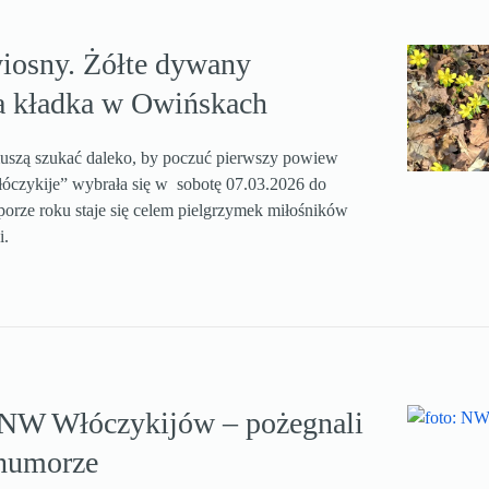
wiosny. Żółte dywany
a kładka w Owińskach
uszą szukać daleko, by poczuć pierwszy powiew
czykije” wybrała się w sobotę 07.03.2026 do
porze roku staje się celem pielgrzymek miłośników
i.
 NW Włóczykijów – pożegnali
 humorze