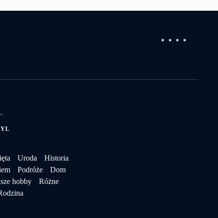
TYL
ęta
Uroda
Historia
iem
Podróże
Dom
sze hobby
Różne
Rodzina