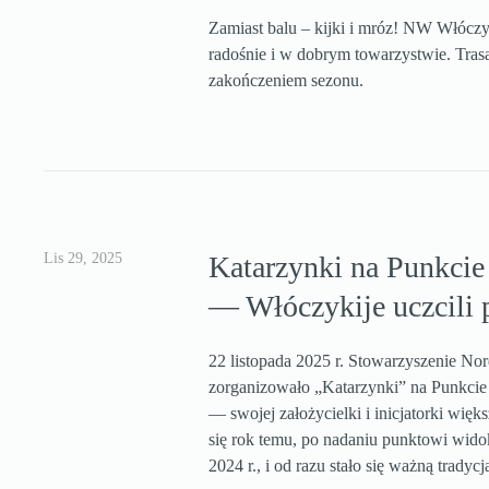
Zamiast balu – kijki i mróz! NW Włóczy
radośnie i w dobrym towarzystwie. Tr
zakończeniem sezonu.
Lis 29, 2025
Katarzynki na Punkc
— Włóczykije uczcili 
22 listopada 2025 r. Stowarzyszenie No
zorganizowało „Katarzynki” na Punkci
— swojej założycielki i inicjatorki więk
się rok temu, po nadaniu punktowi wido
2024 r., i od razu stało się ważną tradycj