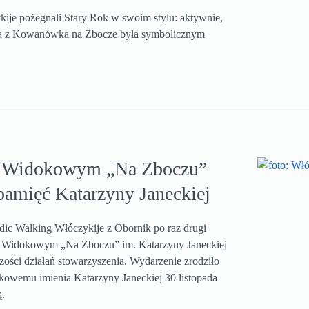
kije pożegnali Stary Rok w swoim stylu: aktywnie,
asa z Kowanówka na Zbocze była symbolicznym
ie Widokowym „Na Zboczu”
pamięć Katarzyny Janeckiej
rdic Walking Włóczykije z Obornik po raz drugi
e Widokowym „Na Zboczu” im. Katarzyny Janeckiej
szości działań stowarzyszenia. Wydarzenie zrodziło
kowemu imienia Katarzyny Janeckiej 30 listopada
ą.