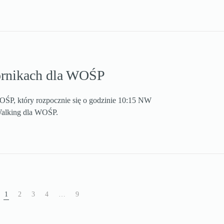
ornikach dla WOŚP
P, który rozpocznie się o godzinie 10:15 NW
Walking dla WOŚP.
1
2
3
4
…
9