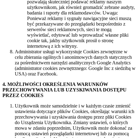
pozwalają skuteczniej podawać reklamy naszym
użytkownikom, jak również gromadzić zebrane audyty,
badania i raporty dla reklamodawców. Uwaga:
Ponieważ reklamy i sygnały nawigacyjne sieci muszą
być przekazywane do przeglądarki bezpośrednio z
serwerów sieci reklamowych, sieci te mogą
wyświetlać, edytować lub wprowadzać własne pliki
cookie tak, jakby użytkownik prosił o stronę
internetową z ich witryny.
Administrator usługi wykorzystuje Cookies zewnętrzne w
celu zbierania ogólnych i anonimowych danych statycznych
za pośrednictwem narzędzi analitycznych Google Analytics
(administrator cookies zewnętrznego: Google Inc z siedzibą w
USA) oraz Facebook.
4. MOŻLIWOŚCI OKREŚLENIA WARUNKÓW
PRZECHOWYWANIA LUB UZYSKIWANIA DOSTĘPU
PRZEZ COOKIES
Użytkownik może samodzielnie i w każdym czasie zmienić
ustawienia dotyczące plików Cookies, określając warunki ich
przechowywania i uzyskiwania dostępu przez pliki Cookies
do Urządzenia Użytkownika. Zmiany ustawień, o których
mowa w zdaniu poprzednim, Użytkownik może dokonać za
pomocą ustawień przeglądarki internetowej lub za pomocą