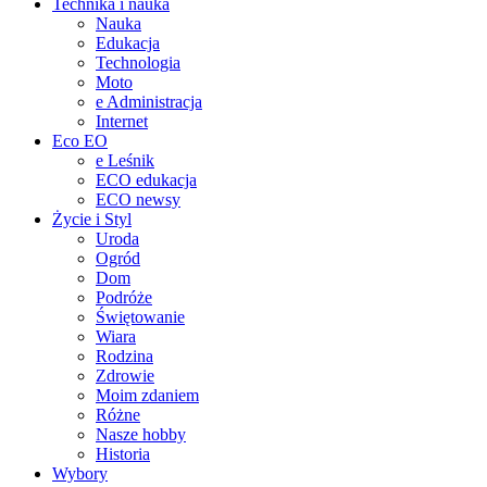
Technika i nauka
Nauka
Edukacja
Technologia
Moto
e Administracja
Internet
Eco EO
e Leśnik
ECO edukacja
ECO newsy
Życie i Styl
Uroda
Ogród
Dom
Podróże
Świętowanie
Wiara
Rodzina
Zdrowie
Moim zdaniem
Różne
Nasze hobby
Historia
Wybory