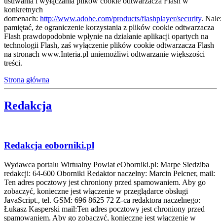
usuwania i wyłączania plików cookie odtwarzacza Flash w
konkretnych
domenach:
http://www.adobe.com/products/flashplayer/security
. Nale
pamiętać, że ograniczenie korzystania z plików cookie odtwarzacza
Flash prawdopodobnie wpłynie na działanie aplikacji opartych na
technologii Flash, zaś wyłączenie plików cookie odtwarzacza Flash
na stronach www.Interia.pl uniemożliwi odtwarzanie większości
treści.
Strona główna
Redakcja
Redakcja eoborniki.pl
Wydawca portalu Wirtualny Powiat eOborniki.pl: Marpe Siedziba
redakcji: 64-600 Oborniki Redaktor naczelny: Marcin Pelcner, mail:
Ten adres pocztowy jest chroniony przed spamowaniem. Aby go
zobaczyć, konieczne jest włączenie w przeglądarce obsługi
JavaScript.
, tel. GSM: 696 8625 72 Z-ca redaktora naczelnego:
Łukasz Kasperski mail:
Ten adres pocztowy jest chroniony przed
spamowaniem. Aby go zobaczyć, konieczne jest włączenie w