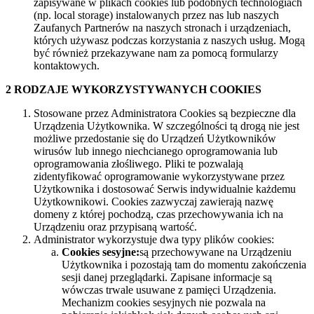
zapisywane w plikach cookies lub podobnych technologiach
(np. local storage) instalowanych przez nas lub naszych
Zaufanych Partnerów na naszych stronach i urządzeniach,
których używasz podczas korzystania z naszych usług. Mogą
być również przekazywane nam za pomocą formularzy
kontaktowych.
2 RODZAJE WYKORZYSTYWANYCH COOKIES
Stosowane przez Administratora Cookies są bezpieczne dla
Urządzenia Użytkownika. W szczególności tą drogą nie jest
możliwe przedostanie się do Urządzeń Użytkowników
wirusów lub innego niechcianego oprogramowania lub
oprogramowania złośliwego. Pliki te pozwalają
zidentyfikować oprogramowanie wykorzystywane przez
Użytkownika i dostosować Serwis indywidualnie każdemu
Użytkownikowi. Cookies zazwyczaj zawierają nazwę
domeny z której pochodzą, czas przechowywania ich na
Urządzeniu oraz przypisaną wartość.
Administrator wykorzystuje dwa typy plików cookies:
Cookies sesyjne:
są przechowywane na Urządzeniu
Użytkownika i pozostają tam do momentu zakończenia
sesji danej przeglądarki. Zapisane informacje są
wówczas trwale usuwane z pamięci Urządzenia.
Mechanizm cookies sesyjnych nie pozwala na