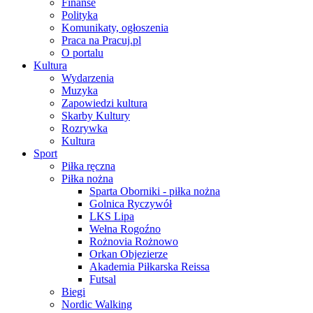
Finanse
Polityka
Komunikaty, ogłoszenia
Praca na Pracuj.pl
O portalu
Kultura
Wydarzenia
Muzyka
Zapowiedzi kultura
Skarby Kultury
Rozrywka
Kultura
Sport
Piłka ręczna
Piłka nożna
Sparta Oborniki - piłka nożna
Golnica Ryczywół
LKS Lipa
Wełna Rogoźno
Rożnovia Rożnowo
Orkan Objezierze
Akademia Piłkarska Reissa
Futsal
Biegi
Nordic Walking