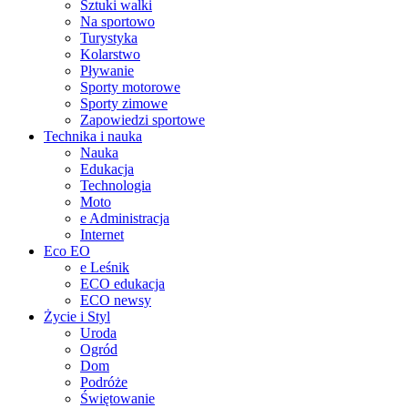
Sztuki walki
Na sportowo
Turystyka
Kolarstwo
Pływanie
Sporty motorowe
Sporty zimowe
Zapowiedzi sportowe
Technika i nauka
Nauka
Edukacja
Technologia
Moto
e Administracja
Internet
Eco EO
e Leśnik
ECO edukacja
ECO newsy
Życie i Styl
Uroda
Ogród
Dom
Podróże
Świętowanie