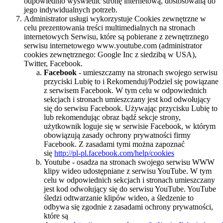
odpowiednio wyświetlić stronę internetową, dostosowaną do
jego indywidualnych potrzeb.
Administrator usługi wykorzystuje Cookies zewnętrzne w
celu prezentowania treści multimedialnych na stronach
internetowych Serwisu, które są pobierane z zewnętrznego
serwisu internetowego www.youtube.com (administrator
cookies zewnętrznego: Google Inc z siedzibą w USA),
Twitter, Facebook.
Facebook
- umieszczamy na stronach swojego serwisu
przyciski Lubię to i Rekomenduj/Podziel się powiązane
z serwisem Facebook. W tym celu w odpowiednich
sekcjach i stronach umieszczany jest kod odwołujący
się do serwisu Facebook. Używając przycisku Lubię to
lub rekomendując obraz bądź sekcje strony,
użytkownik loguje się w serwisie Facebook, w którym
obowiązują zasady ochrony prywatności firmy
Facebook. Z zasadami tymi można zapoznać
się
http://pl-pl.facebook.com/help/cookies
Youtube - osadza na stronach swojego serwisu WWW
klipy wideo udostępniane z serwisu YouTube. W tym
celu w odpowiednich sekcjach i stronach umieszczany
jest kod odwołujący się do serwisu YouTube. YouTube
śledzi odtwarzanie klipów wideo, a śledzenie to
odbywa się zgodnie z zasadami ochrony prywatności,
które są