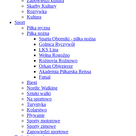
Zapowiedzi kultura
Skarby Kultury
Rozrywka
Kultura
Sport
Piłka ręczna
Piłka nożna
Sparta Oborniki - piłka nożna
Golnica Ryczywół
LKS Lipa
Wełna Rogoźno
Rożnovia Rożnowo
Orkan Objezierze
Akademia Piłkarska Reissa
Futsal
Biegi
Nordic Walking
Sztuki walki
Na sportowo
Turystyka
Kolarstwo
Pływanie
Sporty motorowe
Sporty zimowe
Zapowiedzi sportowe