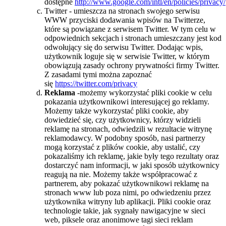
dostępne
http://www.google.com/intl/en/policies/privacy/
Twitter - umieszcza na stronach swojego serwisu
WWW przyciski dodawania wpisów na Twitterze,
które są powiązane z serwisem Twitter. W tym celu w
odpowiednich sekcjach i stronach umieszczany jest kod
odwołujący się do serwisu Twitter. Dodając wpis,
użytkownik loguje się w serwisie Twitter, w którym
obowiązują zasady ochrony prywatności firmy Twitter.
Z zasadami tymi można zapoznać
się
https://twitter.com/privacy
Reklama
-możemy wykorzystać pliki cookie w celu
pokazania użytkownikowi interesującej go reklamy.
Możemy także wykorzystać pliki cookie, aby
dowiedzieć się, czy użytkownicy, którzy widzieli
reklamę na stronach, odwiedzili w rezultacie witrynę
reklamodawcy. W podobny sposób, nasi partnerzy
mogą korzystać z plików cookie, aby ustalić, czy
pokazaliśmy ich reklamę, jakie były tego rezultaty oraz
dostarczyć nam informacji, w jaki sposób użytkownicy
reagują na nie. Możemy także współpracować z
partnerem, aby pokazać użytkownikowi reklamę na
stronach www lub poza nimi, po odwiedzeniu przez
użytkownika witryny lub aplikacji. Pliki cookie oraz
technologie takie, jak sygnały nawigacyjne w sieci
web, piksele oraz anonimowe tagi sieci reklam