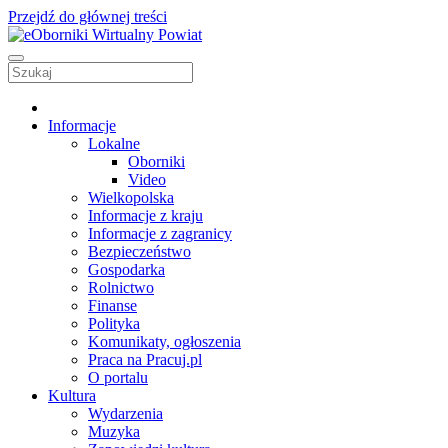
Przejdź do głównej treści
Informacje
Lokalne
Oborniki
Video
Wielkopolska
Informacje z kraju
Informacje z zagranicy
Bezpieczeństwo
Gospodarka
Rolnictwo
Finanse
Polityka
Komunikaty, ogłoszenia
Praca na Pracuj.pl
O portalu
Kultura
Wydarzenia
Muzyka