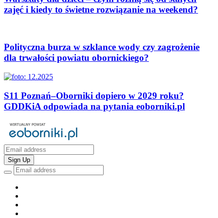
zajęć i kiedy to świetne rozwiązanie na weekend?
Polityczna burza w szklance wody czy zagrożenie
dla trwałości powiatu obornickiego?
S11 Poznań–Oborniki dopiero w 2029 roku?
GDDKiA odpowiada na pytania eoborniki.pl
Sign Up