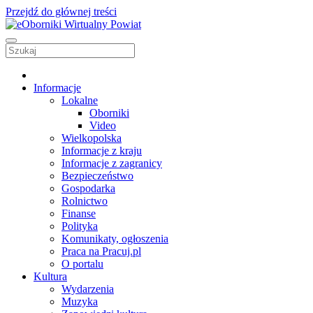
Przejdź do głównej treści
Informacje
Lokalne
Oborniki
Video
Wielkopolska
Informacje z kraju
Informacje z zagranicy
Bezpieczeństwo
Gospodarka
Rolnictwo
Finanse
Polityka
Komunikaty, ogłoszenia
Praca na Pracuj.pl
O portalu
Kultura
Wydarzenia
Muzyka