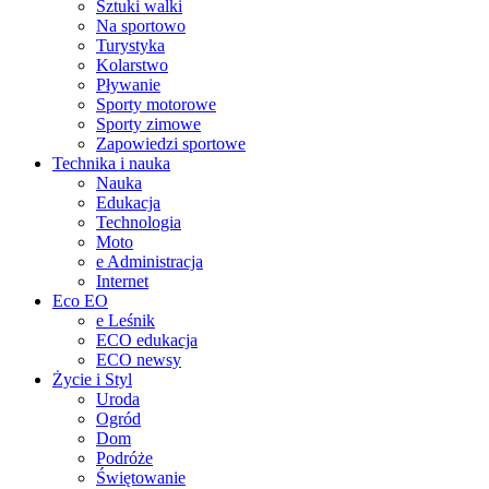
Sztuki walki
Na sportowo
Turystyka
Kolarstwo
Pływanie
Sporty motorowe
Sporty zimowe
Zapowiedzi sportowe
Technika i nauka
Nauka
Edukacja
Technologia
Moto
e Administracja
Internet
Eco EO
e Leśnik
ECO edukacja
ECO newsy
Życie i Styl
Uroda
Ogród
Dom
Podróże
Świętowanie