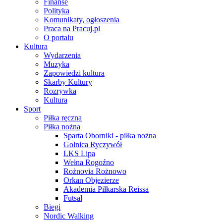
Finanse
Polityka
Komunikaty, ogłoszenia
Praca na Pracuj.pl
O portalu
Kultura
Wydarzenia
Muzyka
Zapowiedzi kultura
Skarby Kultury
Rozrywka
Kultura
Sport
Piłka ręczna
Piłka nożna
Sparta Oborniki - piłka nożna
Golnica Ryczywół
LKS Lipa
Wełna Rogoźno
Rożnovia Rożnowo
Orkan Objezierze
Akademia Piłkarska Reissa
Futsal
Biegi
Nordic Walking