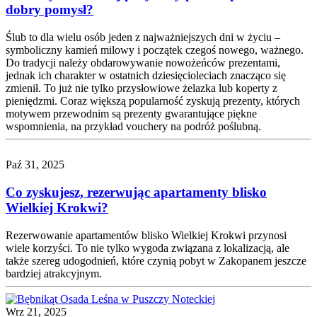
dobry pomysł?
Ślub to dla wielu osób jeden z najważniejszych dni w życiu –
symboliczny kamień milowy i początek czegoś nowego, ważnego.
Do tradycji należy obdarowywanie nowożeńców prezentami,
jednak ich charakter w ostatnich dziesięcioleciach znacząco się
zmienił. To już nie tylko przysłowiowe żelazka lub koperty z
pieniędzmi. Coraz większą popularność zyskują prezenty, których
motywem przewodnim są prezenty gwarantujące piękne
wspomnienia, na przykład vouchery na podróż poślubną.
Paź 31, 2025
Co zyskujesz, rezerwując apartamenty blisko
Wielkiej Krokwi?
Rezerwowanie apartamentów blisko Wielkiej Krokwi przynosi
wiele korzyści. To nie tylko wygoda związana z lokalizacją, ale
także szereg udogodnień, które czynią pobyt w Zakopanem jeszcze
bardziej atrakcyjnym.
Wrz 21, 2025