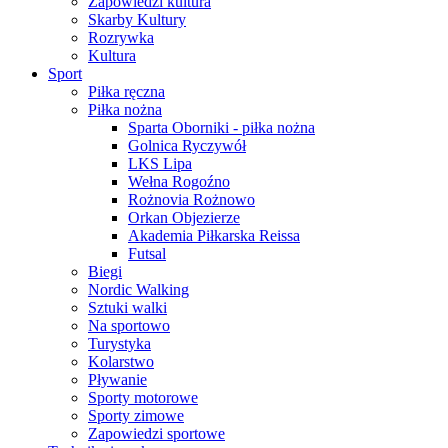
Zapowiedzi kultura
Skarby Kultury
Rozrywka
Kultura
Sport
Piłka ręczna
Piłka nożna
Sparta Oborniki - piłka nożna
Golnica Ryczywół
LKS Lipa
Wełna Rogoźno
Rożnovia Rożnowo
Orkan Objezierze
Akademia Piłkarska Reissa
Futsal
Biegi
Nordic Walking
Sztuki walki
Na sportowo
Turystyka
Kolarstwo
Pływanie
Sporty motorowe
Sporty zimowe
Zapowiedzi sportowe