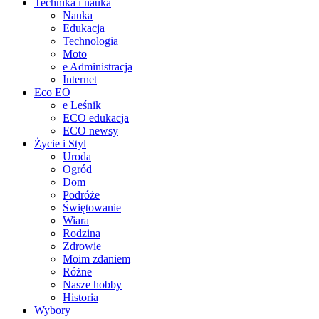
Technika i nauka
Nauka
Edukacja
Technologia
Moto
e Administracja
Internet
Eco EO
e Leśnik
ECO edukacja
ECO newsy
Życie i Styl
Uroda
Ogród
Dom
Podróże
Świętowanie
Wiara
Rodzina
Zdrowie
Moim zdaniem
Różne
Nasze hobby
Historia
Wybory