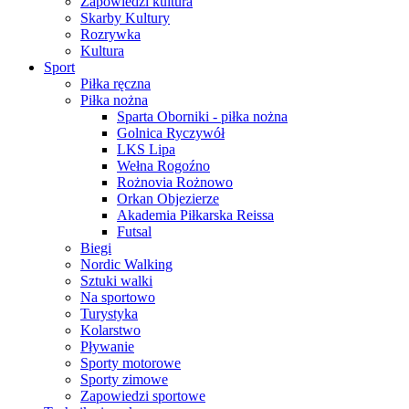
Zapowiedzi kultura
Skarby Kultury
Rozrywka
Kultura
Sport
Piłka ręczna
Piłka nożna
Sparta Oborniki - piłka nożna
Golnica Ryczywół
LKS Lipa
Wełna Rogoźno
Rożnovia Rożnowo
Orkan Objezierze
Akademia Piłkarska Reissa
Futsal
Biegi
Nordic Walking
Sztuki walki
Na sportowo
Turystyka
Kolarstwo
Pływanie
Sporty motorowe
Sporty zimowe
Zapowiedzi sportowe