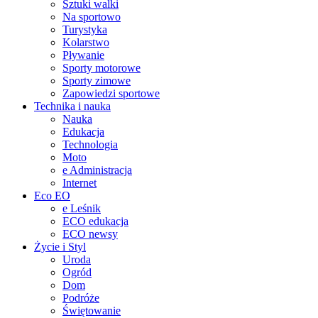
Sztuki walki
Na sportowo
Turystyka
Kolarstwo
Pływanie
Sporty motorowe
Sporty zimowe
Zapowiedzi sportowe
Technika i nauka
Nauka
Edukacja
Technologia
Moto
e Administracja
Internet
Eco EO
e Leśnik
ECO edukacja
ECO newsy
Życie i Styl
Uroda
Ogród
Dom
Podróże
Świętowanie