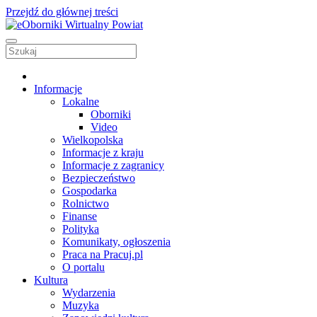
Przejdź do głównej treści
Informacje
Lokalne
Oborniki
Video
Wielkopolska
Informacje z kraju
Informacje z zagranicy
Bezpieczeństwo
Gospodarka
Rolnictwo
Finanse
Polityka
Komunikaty, ogłoszenia
Praca na Pracuj.pl
O portalu
Kultura
Wydarzenia
Muzyka