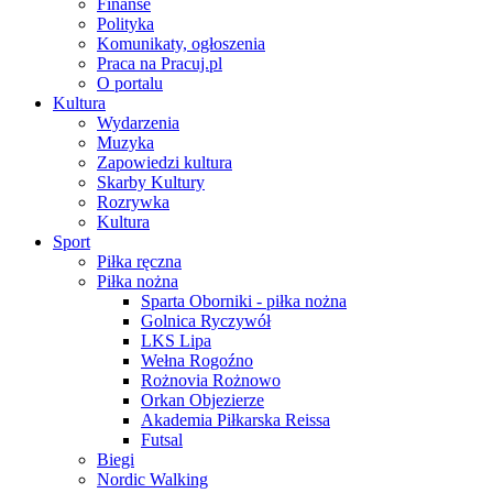
Finanse
Polityka
Komunikaty, ogłoszenia
Praca na Pracuj.pl
O portalu
Kultura
Wydarzenia
Muzyka
Zapowiedzi kultura
Skarby Kultury
Rozrywka
Kultura
Sport
Piłka ręczna
Piłka nożna
Sparta Oborniki - piłka nożna
Golnica Ryczywół
LKS Lipa
Wełna Rogoźno
Rożnovia Rożnowo
Orkan Objezierze
Akademia Piłkarska Reissa
Futsal
Biegi
Nordic Walking