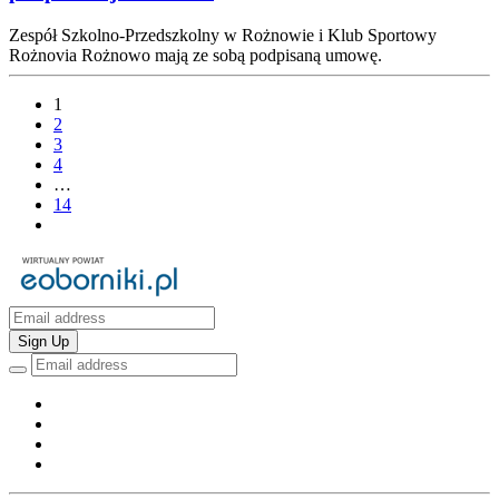
Zespół Szkolno-Przedszkolny w Rożnowie i Klub Sportowy
Rożnovia Rożnowo mają ze sobą podpisaną umowę.
1
2
3
4
…
14
Sign Up