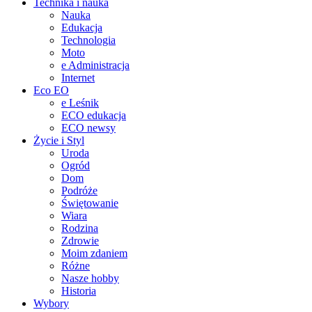
Technika i nauka
Nauka
Edukacja
Technologia
Moto
e Administracja
Internet
Eco EO
e Leśnik
ECO edukacja
ECO newsy
Życie i Styl
Uroda
Ogród
Dom
Podróże
Świętowanie
Wiara
Rodzina
Zdrowie
Moim zdaniem
Różne
Nasze hobby
Historia
Wybory