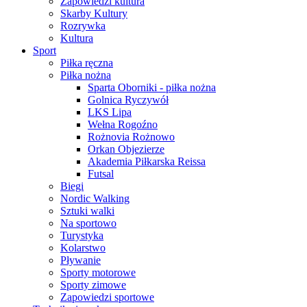
Zapowiedzi kultura
Skarby Kultury
Rozrywka
Kultura
Sport
Piłka ręczna
Piłka nożna
Sparta Oborniki - piłka nożna
Golnica Ryczywół
LKS Lipa
Wełna Rogoźno
Rożnovia Rożnowo
Orkan Objezierze
Akademia Piłkarska Reissa
Futsal
Biegi
Nordic Walking
Sztuki walki
Na sportowo
Turystyka
Kolarstwo
Pływanie
Sporty motorowe
Sporty zimowe
Zapowiedzi sportowe