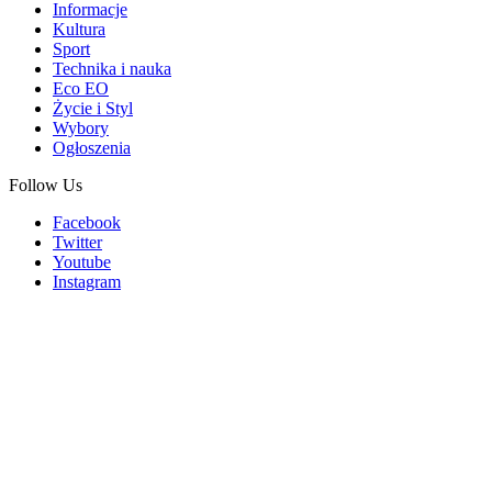
Informacje
Kultura
Sport
Technika i nauka
Eco EO
Życie i Styl
Wybory
Ogłoszenia
Follow Us
Facebook
Twitter
Youtube
Instagram