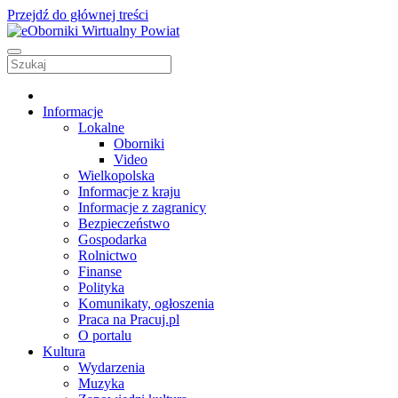
Przejdź do głównej treści
Informacje
Lokalne
Oborniki
Video
Wielkopolska
Informacje z kraju
Informacje z zagranicy
Bezpieczeństwo
Gospodarka
Rolnictwo
Finanse
Polityka
Komunikaty, ogłoszenia
Praca na Pracuj.pl
O portalu
Kultura
Wydarzenia
Muzyka