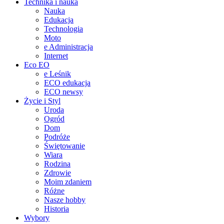
Technika i nauka
Nauka
Edukacja
Technologia
Moto
e Administracja
Internet
Eco EO
e Leśnik
ECO edukacja
ECO newsy
Życie i Styl
Uroda
Ogród
Dom
Podróże
Świętowanie
Wiara
Rodzina
Zdrowie
Moim zdaniem
Różne
Nasze hobby
Historia
Wybory