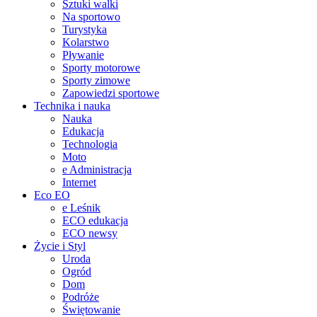
Sztuki walki
Na sportowo
Turystyka
Kolarstwo
Pływanie
Sporty motorowe
Sporty zimowe
Zapowiedzi sportowe
Technika i nauka
Nauka
Edukacja
Technologia
Moto
e Administracja
Internet
Eco EO
e Leśnik
ECO edukacja
ECO newsy
Życie i Styl
Uroda
Ogród
Dom
Podróże
Świętowanie