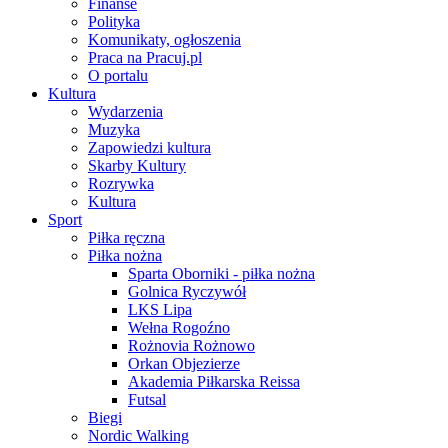
Finanse
Polityka
Komunikaty, ogłoszenia
Praca na Pracuj.pl
O portalu
Kultura
Wydarzenia
Muzyka
Zapowiedzi kultura
Skarby Kultury
Rozrywka
Kultura
Sport
Piłka ręczna
Piłka nożna
Sparta Oborniki - piłka nożna
Golnica Ryczywół
LKS Lipa
Wełna Rogoźno
Rożnovia Rożnowo
Orkan Objezierze
Akademia Piłkarska Reissa
Futsal
Biegi
Nordic Walking