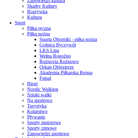
Zapowiedzi kultura
Skarby Kultury
Rozrywka
Kultura
Sport
Piłka ręczna
Piłka nożna
Sparta Oborniki - piłka nożna
Golnica Ryczywół
LKS Lipa
Wełna Rogoźno
Rożnovia Rożnowo
Orkan Objezierze
Akademia Piłkarska Reissa
Futsal
Biegi
Nordic Walking
Sztuki walki
Na sportowo
Turystyka
Kolarstwo
Pływanie
Sporty motorowe
Sporty zimowe
Zapowiedzi sportowe