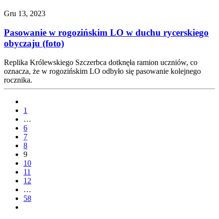
Gru 13, 2023
Pasowanie w rogozińskim LO w duchu rycerskiego
obyczaju (foto)
Replika Królewskiego Szczerbca dotknęła ramion uczniów, co
oznacza, że w rogozińskim LO odbyło się pasowanie kolejnego
rocznika.
1
…
6
7
8
9
10
11
12
…
58