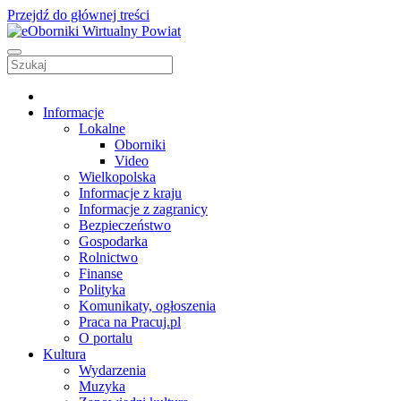
Przejdź do głównej treści
Informacje
Lokalne
Oborniki
Video
Wielkopolska
Informacje z kraju
Informacje z zagranicy
Bezpieczeństwo
Gospodarka
Rolnictwo
Finanse
Polityka
Komunikaty, ogłoszenia
Praca na Pracuj.pl
O portalu
Kultura
Wydarzenia
Muzyka