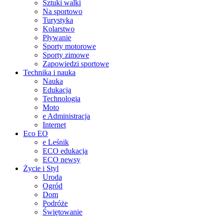
Sztuki walki
Na sportowo
Turystyka
Kolarstwo
Pływanie
Sporty motorowe
Sporty zimowe
Zapowiedzi sportowe
Technika i nauka
Nauka
Edukacja
Technologia
Moto
e Administracja
Internet
Eco EO
e Leśnik
ECO edukacja
ECO newsy
Życie i Styl
Uroda
Ogród
Dom
Podróże
Świętowanie