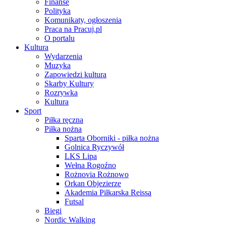
Finanse
Polityka
Komunikaty, ogłoszenia
Praca na Pracuj.pl
O portalu
Kultura
Wydarzenia
Muzyka
Zapowiedzi kultura
Skarby Kultury
Rozrywka
Kultura
Sport
Piłka ręczna
Piłka nożna
Sparta Oborniki - piłka nożna
Golnica Ryczywół
LKS Lipa
Wełna Rogoźno
Rożnovia Rożnowo
Orkan Objezierze
Akademia Piłkarska Reissa
Futsal
Biegi
Nordic Walking