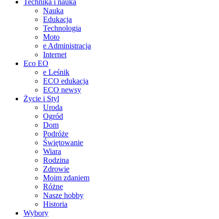
Technika i nauka
Nauka
Edukacja
Technologia
Moto
e Administracja
Internet
Eco EO
e Leśnik
ECO edukacja
ECO newsy
Życie i Styl
Uroda
Ogród
Dom
Podróże
Świętowanie
Wiara
Rodzina
Zdrowie
Moim zdaniem
Różne
Nasze hobby
Historia
Wybory