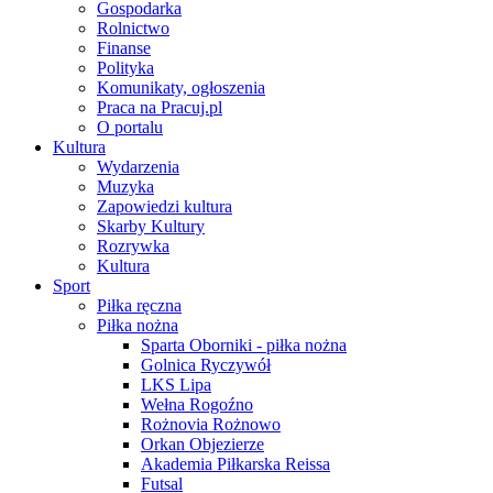
Gospodarka
Rolnictwo
Finanse
Polityka
Komunikaty, ogłoszenia
Praca na Pracuj.pl
O portalu
Kultura
Wydarzenia
Muzyka
Zapowiedzi kultura
Skarby Kultury
Rozrywka
Kultura
Sport
Piłka ręczna
Piłka nożna
Sparta Oborniki - piłka nożna
Golnica Ryczywół
LKS Lipa
Wełna Rogoźno
Rożnovia Rożnowo
Orkan Objezierze
Akademia Piłkarska Reissa
Futsal