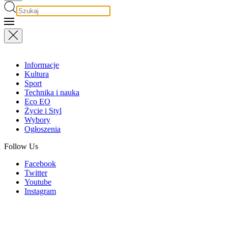
Informacje
Kultura
Sport
Technika i nauka
Eco EO
Życie i Styl
Wybory
Ogłoszenia
Follow Us
Facebook
Twitter
Youtube
Instagram