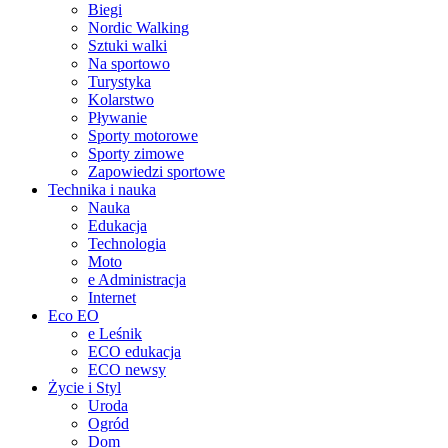
Biegi
Nordic Walking
Sztuki walki
Na sportowo
Turystyka
Kolarstwo
Pływanie
Sporty motorowe
Sporty zimowe
Zapowiedzi sportowe
Technika i nauka
Nauka
Edukacja
Technologia
Moto
e Administracja
Internet
Eco EO
e Leśnik
ECO edukacja
ECO newsy
Życie i Styl
Uroda
Ogród
Dom