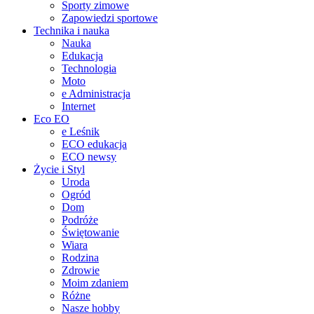
Sporty zimowe
Zapowiedzi sportowe
Technika i nauka
Nauka
Edukacja
Technologia
Moto
e Administracja
Internet
Eco EO
e Leśnik
ECO edukacja
ECO newsy
Życie i Styl
Uroda
Ogród
Dom
Podróże
Świętowanie
Wiara
Rodzina
Zdrowie
Moim zdaniem
Różne
Nasze hobby