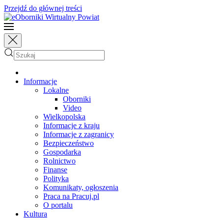
Przejdź do głównej treści
Informacje
Lokalne
Oborniki
Video
Wielkopolska
Informacje z kraju
Informacje z zagranicy
Bezpieczeństwo
Gospodarka
Rolnictwo
Finanse
Polityka
Komunikaty, ogłoszenia
Praca na Pracuj.pl
O portalu
Kultura