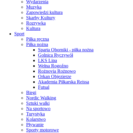
Wydarzenia
Muzyka
Zapowiedzi kultura
Skarby Kultury
Rozrywka
Kultura
Sport
Piłka ręczna
Piłka nożna
Sparta Oborniki - piłka nożna
Golnica Ryczywół
LKS Lipa
Wełna Rogoźno
Rożnovia Rożnowo
Orkan Objezierze
Akademia Piłkarska Reissa
Futsal
Biegi
Nordic Walking
Sztuki walki
Na sportowo
Turystyka
Kolarstwo
Pływanie
Sporty motorowe