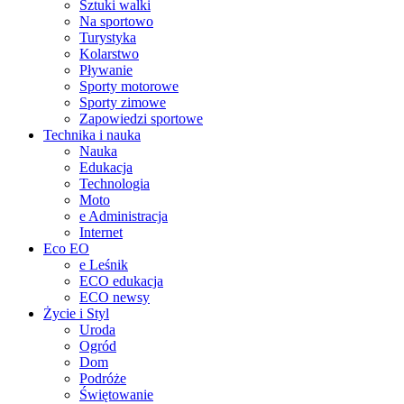
Sztuki walki
Na sportowo
Turystyka
Kolarstwo
Pływanie
Sporty motorowe
Sporty zimowe
Zapowiedzi sportowe
Technika i nauka
Nauka
Edukacja
Technologia
Moto
e Administracja
Internet
Eco EO
e Leśnik
ECO edukacja
ECO newsy
Życie i Styl
Uroda
Ogród
Dom
Podróże
Świętowanie