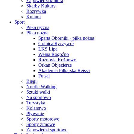
Zapowiedzi kultura
Skarby Kultury
Rozrywka
Kultura
Sport
Piłka ręczna
Piłka nożna
Sparta Oborniki - piłka nożna
Golnica Ryczywół
LKS Lipa
Wełna Rogoźno
Rożnovia Rożnowo
Orkan Objezierze
Akademia Piłkarska Reissa
Futsal
Biegi
Nordic Walking
Sztuki walki
Na sportowo
Turystyka
Kolarstwo
Pływanie
Sporty motorowe
Sporty zimowe
Zapowiedzi sportowe