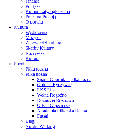
Finanse
Polityka
Komunikaty, ogłoszenia
Praca na Pracuj.pl
O portalu
Kultura
Wydarzenia
Muzyka
Zapowiedzi kultura
Skarby Kultury
Rozrywka
Kultura
Sport
Piłka ręczna
Piłka nożna
Sparta Oborniki - piłka nożna
Golnica Ryczywół
LKS Lipa
Wełna Rogoźno
Rożnovia Rożnowo
Orkan Objezierze
Akademia Piłkarska Reissa
Futsal
Biegi
Nordic Walking