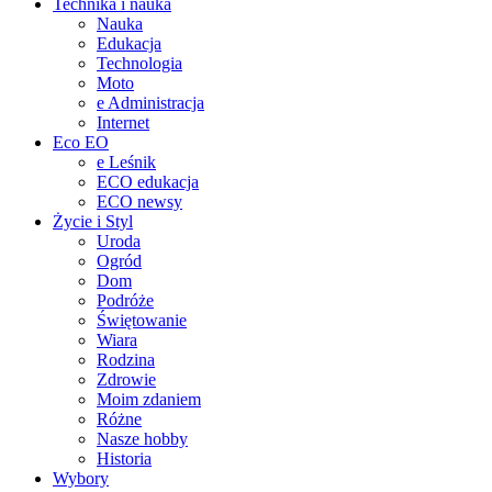
Technika i nauka
Nauka
Edukacja
Technologia
Moto
e Administracja
Internet
Eco EO
e Leśnik
ECO edukacja
ECO newsy
Życie i Styl
Uroda
Ogród
Dom
Podróże
Świętowanie
Wiara
Rodzina
Zdrowie
Moim zdaniem
Różne
Nasze hobby
Historia
Wybory