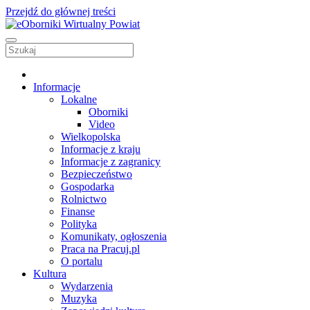
Przejdź do głównej treści
Informacje
Lokalne
Oborniki
Video
Wielkopolska
Informacje z kraju
Informacje z zagranicy
Bezpieczeństwo
Gospodarka
Rolnictwo
Finanse
Polityka
Komunikaty, ogłoszenia
Praca na Pracuj.pl
O portalu
Kultura
Wydarzenia
Muzyka