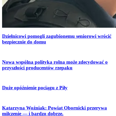
Dzielnicowi pomogli zagubionemu seniorowi wrócić
bezpiecznie do domu
Nowa wspólna polityka rolna może zdecydować o
przyszłości producentów rzepaku
Duże opóźnienie pociągu z Piły
Katarzyna Woźniak: Powiat Obornicki przerywa
milczenie — i bardzo dobrze.