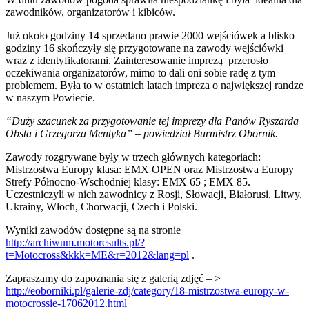
zawodników, organizatorów i kibiców.
Już około godziny 14 sprzedano prawie 2000 wejściówek a blisko
godziny 16 skończyły się przygotowane na zawody wejściówki
wraz z identyfikatorami. Zainteresowanie imprezą przerosło
oczekiwania organizatorów, mimo to dali oni sobie radę z tym
problemem. Była to w ostatnich latach impreza o największej randze
w naszym Powiecie.
“Duży szacunek za przygotowanie tej imprezy dla Panów Ryszarda
Obsta i Grzegorza Mentyka” – powiedział Burmistrz Obornik.
Zawody rozgrywane były w trzech głównych kategoriach:
Mistrzostwa Europy klasa: EMX OPEN oraz Mistrzostwa Europy
Strefy Północno-Wschodniej klasy: EMX 65 ; EMX 85.
Uczestniczyli w nich zawodnicy z Rosji, Słowacji, Białorusi, Litwy,
Ukrainy, Włoch, Chorwacji, Czech i Polski.
Wyniki zawodów dostępne są na stronie
http://archiwum.motoresults.pl/?
t=Motocross&kkk=ME&r=2012&lang=pl
.
Zapraszamy do zapoznania się z galerią zdjęć – >
http://eoborniki.pl/galerie-zdj/category/18-mistrzostwa-europy-w-
motocrossie-17062012.html