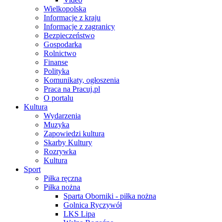
Wielkopolska
Informacje z kraju
Informacje z zagranicy
Bezpieczeństwo
Gospodarka
Rolnictwo
Finanse
Polityka
Komunikaty, ogłoszenia
Praca na Pracuj.pl
O portalu
Kultura
Wydarzenia
Muzyka
Zapowiedzi kultura
Skarby Kultury
Rozrywka
Kultura
Sport
Piłka ręczna
Piłka nożna
Sparta Oborniki - piłka nożna
Golnica Ryczywół
LKS Lipa