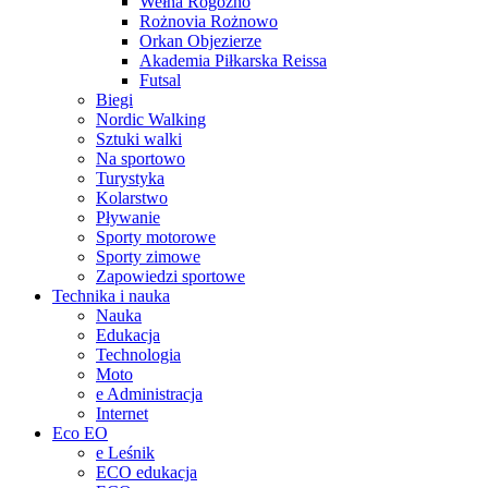
Wełna Rogoźno
Rożnovia Rożnowo
Orkan Objezierze
Akademia Piłkarska Reissa
Futsal
Biegi
Nordic Walking
Sztuki walki
Na sportowo
Turystyka
Kolarstwo
Pływanie
Sporty motorowe
Sporty zimowe
Zapowiedzi sportowe
Technika i nauka
Nauka
Edukacja
Technologia
Moto
e Administracja
Internet
Eco EO
e Leśnik
ECO edukacja