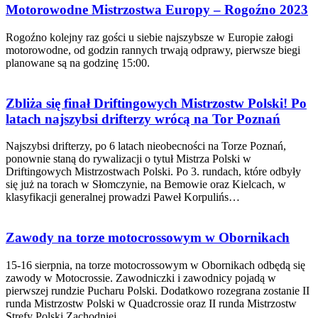
Motorowodne Mistrzostwa Europy – Rogoźno 2023
Rogoźno kolejny raz gości u siebie najszybsze w Europie załogi
motorowodne, od godzin rannych trwają odprawy, pierwsze biegi
planowane są na godzinę 15:00.
Zbliża się finał Driftingowych Mistrzostw Polski! Po
latach najszybsi drifterzy wrócą na Tor Poznań
Najszybsi drifterzy, po 6 latach nieobecności na Torze Poznań,
ponownie staną do rywalizacji o tytuł Mistrza Polski w
Driftingowych Mistrzostwach Polski. Po 3. rundach, które odbyły
się już na torach w Słomczynie, na Bemowie oraz Kielcach, w
klasyfikacji generalnej prowadzi Paweł Korpulińs…
Zawody na torze motocrossowym w Obornikach
15-16 sierpnia, na torze motocrossowym w Obornikach odbędą się
zawody w Motocrossie. Zawodniczki i zawodnicy pojadą w
pierwszej rundzie Pucharu Polski. Dodatkowo rozegrana zostanie II
runda Mistrzostw Polski w Quadcrossie oraz II runda Mistrzostw
Strefy Polski Zachodniej.