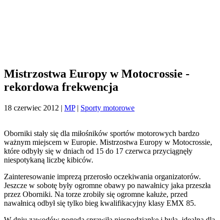
Mistrzostwa Europy w Motocrossie -
rekordowa frekwencja
18 czerwiec 2012
|
MP
|
Sporty motorowe
Oborniki stały się dla miłośników sportów motorowych bardzo
ważnym miejscem w Europie. Mistrzostwa Europy w Motocrossie,
które odbyły się w dniach od 15 do 17 czerwca przyciągnęły
niespotykaną liczbę kibiców.
Zainteresowanie imprezą przerosło oczekiwania organizatorów.
Jeszcze w sobotę były ogromne obawy po nawałnicy jaka przeszła
przez Oborniki. Na torze zrobiły się ogromne kałuże, przed
nawałnicą odbył się tylko bieg kwalifikacyjny klasy EMX 85.
W dniu zawodów pogoda sprawiła niespodziankę i była idealna dla