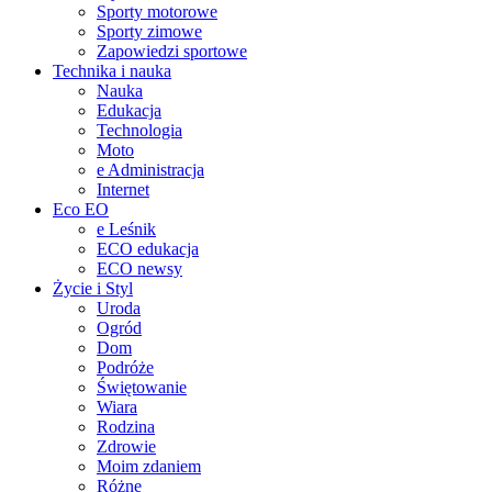
Sporty motorowe
Sporty zimowe
Zapowiedzi sportowe
Technika i nauka
Nauka
Edukacja
Technologia
Moto
e Administracja
Internet
Eco EO
e Leśnik
ECO edukacja
ECO newsy
Życie i Styl
Uroda
Ogród
Dom
Podróże
Świętowanie
Wiara
Rodzina
Zdrowie
Moim zdaniem
Różne