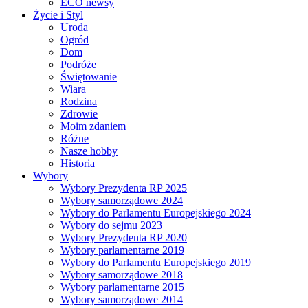
ECO newsy
Życie i Styl
Uroda
Ogród
Dom
Podróże
Świętowanie
Wiara
Rodzina
Zdrowie
Moim zdaniem
Różne
Nasze hobby
Historia
Wybory
Wybory Prezydenta RP 2025
Wybory samorządowe 2024
Wybory do Parlamentu Europejskiego 2024
Wybory do sejmu 2023
Wybory Prezydenta RP 2020
Wybory parlamentarne 2019
Wybory do Parlamentu Europejskiego 2019
Wybory samorządowe 2018
Wybory parlamentarne 2015
Wybory samorządowe 2014