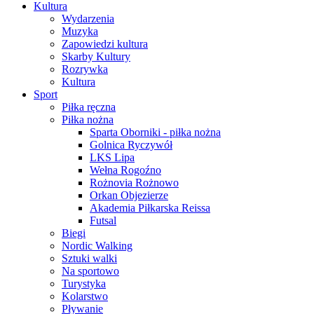
Kultura
Wydarzenia
Muzyka
Zapowiedzi kultura
Skarby Kultury
Rozrywka
Kultura
Sport
Piłka ręczna
Piłka nożna
Sparta Oborniki - piłka nożna
Golnica Ryczywół
LKS Lipa
Wełna Rogoźno
Rożnovia Rożnowo
Orkan Objezierze
Akademia Piłkarska Reissa
Futsal
Biegi
Nordic Walking
Sztuki walki
Na sportowo
Turystyka
Kolarstwo
Pływanie