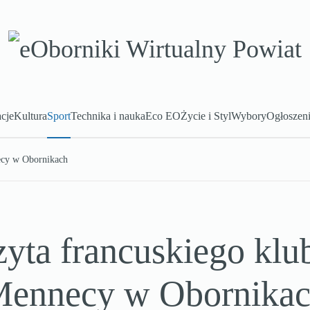
cje
Kultura
Sport
Technika i nauka
Eco EO
Życie i Styl
Wybory
Ogłoszen
ecy w Obornikach
yta francuskiego klu
ennecy w Obornika