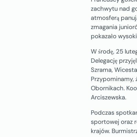
zachwytu nad go
atmosferą panuj
zmagania junioró
pokazało wysoki
W środę, 25 lute
Delegację przyję
Szrama, Wicesta
Przypominamy, ż
Obornikach. Koo
Arciszewska.
Podczas spotka
sportowej oraz r
krajów. Burmistr