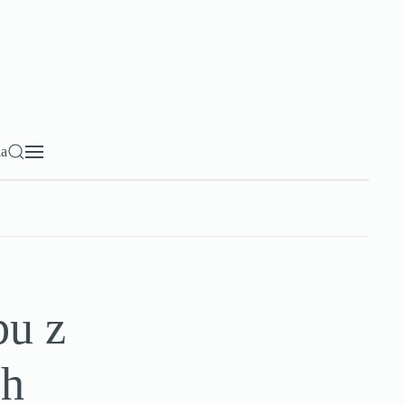
ia
bu z
ch