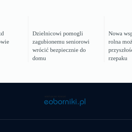
zd
Dzielnicowi pomogli
Nowa wsp
owie
zagubionemu seniorowi
rolna mo
wrócić bezpiecznie do
przyszłoś
domu
rzepaku