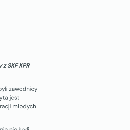
y z SKF KPR
byli zawodnicy
yta jest
racji młodych
ia nie kryli