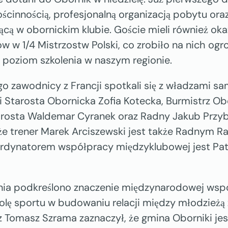
ścinnością, profesjonalną organizacją pobytu ora
ącą w obornickim klubie. Goście mieli również ok
w w 1/4 Mistrzostw Polski, co zrobiło na nich ogr
 poziom szkolenia w naszym regionie.
go zawodnicy z Francji spotkali się z władzami 
li Starosta Obornicka Zofia Kotecka, Burmistrz O
rosta Waldemar Cyranek oraz Radny Jakub Przyb
e trener Marek Arciszewski jest także Radnym Ra
rdynatorem współpracy międzyklubowej jest Pat
nia podkreślono znaczenie międzynarodowej wsp
olę sportu w budowaniu relacji między młodzieżą
z Tomasz Szrama zaznaczył, że gmina Oborniki jest