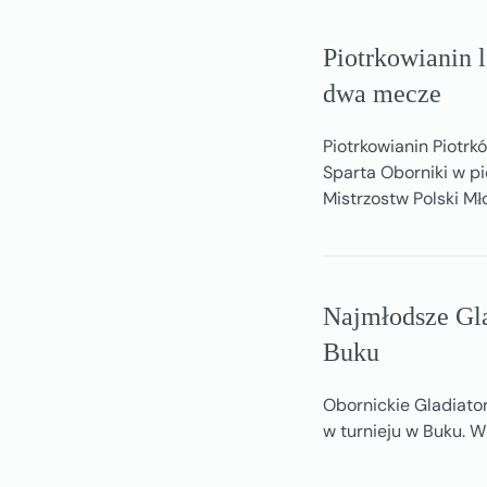
Piotrkowianin l
dwa mecze
Piotrkowianin Piotrk
Sparta Oborniki w pi
Mistrzostw Polski M
Najmłodsze Gla
Buku
Obornickie Gladiato
w turnieju w Buku. W