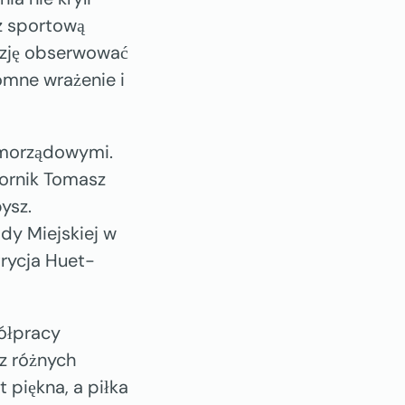
z sportową
azję obserwować
omne wrażenie i
samorządowymi.
bornik Tomasz
ysz.
dy Miejskiej w
rycja Huet-
ółpracy
 z różnych
 piękna, a piłka