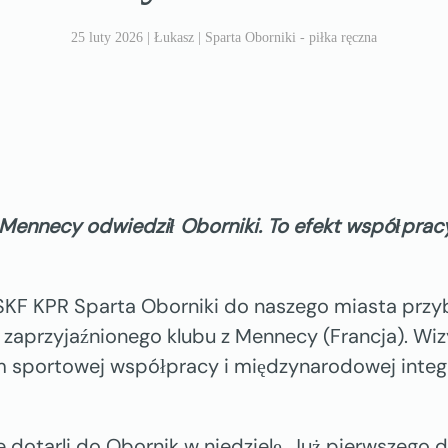
25 luty 2026
| Łukasz |
Sparta Oborniki - piłka ręczna
z Mennecy odwiedził Oborniki. To efekt współprac
SKF KPR Sparta Oborniki do naszego miasta przy
 zaprzyjaźnionego klubu z Mennecy (Francja). Wiz
 sportowej współpracy i międzynarodowej integ
 dotarli do Obornik w niedzielę. Już pierwszego dn