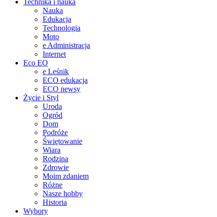
Technika i nauka
Nauka
Edukacja
Technologia
Moto
e Administracja
Internet
Eco EO
e Leśnik
ECO edukacja
ECO newsy
Życie i Styl
Uroda
Ogród
Dom
Podróże
Świętowanie
Wiara
Rodzina
Zdrowie
Moim zdaniem
Różne
Nasze hobby
Historia
Wybory