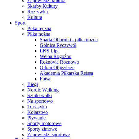
Zapowiedzi kultura
Skarby Kultury
Rozrywka
Kultura
Sport
Piłka ręczna
Piłka nożna
Sparta Oborniki - piłka nożna
Golnica Ryczywół
LKS Lipa
Wełna Rogoźno
Rożnovia Rożnowo
Orkan Objezierze
Akademia Piłkarska Reissa
Futsal
Biegi
Nordic Walking
Sztuki walki
Na sportowo
Turystyka
Kolarstwo
Pływanie
Sporty motorowe
Sporty zimowe
Zapowiedzi sportowe