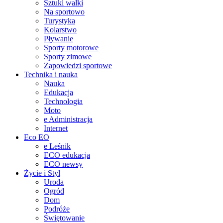
Sztuki walki
Na sportowo
Turystyka
Kolarstwo
Pływanie
Sporty motorowe
Sporty zimowe
Zapowiedzi sportowe
Technika i nauka
Nauka
Edukacja
Technologia
Moto
e Administracja
Internet
Eco EO
e Leśnik
ECO edukacja
ECO newsy
Życie i Styl
Uroda
Ogród
Dom
Podróże
Świętowanie