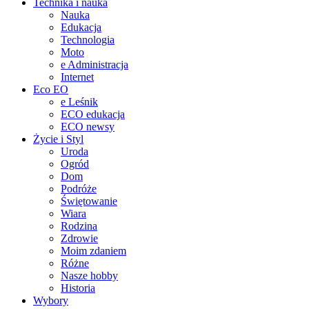
Technika i nauka
Nauka
Edukacja
Technologia
Moto
e Administracja
Internet
Eco EO
e Leśnik
ECO edukacja
ECO newsy
Życie i Styl
Uroda
Ogród
Dom
Podróże
Świętowanie
Wiara
Rodzina
Zdrowie
Moim zdaniem
Różne
Nasze hobby
Historia
Wybory