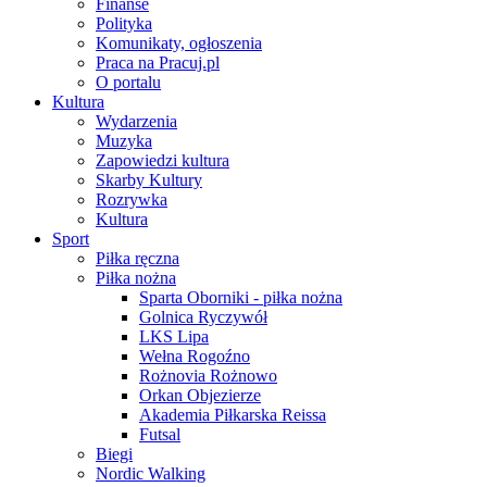
Finanse
Polityka
Komunikaty, ogłoszenia
Praca na Pracuj.pl
O portalu
Kultura
Wydarzenia
Muzyka
Zapowiedzi kultura
Skarby Kultury
Rozrywka
Kultura
Sport
Piłka ręczna
Piłka nożna
Sparta Oborniki - piłka nożna
Golnica Ryczywół
LKS Lipa
Wełna Rogoźno
Rożnovia Rożnowo
Orkan Objezierze
Akademia Piłkarska Reissa
Futsal
Biegi
Nordic Walking