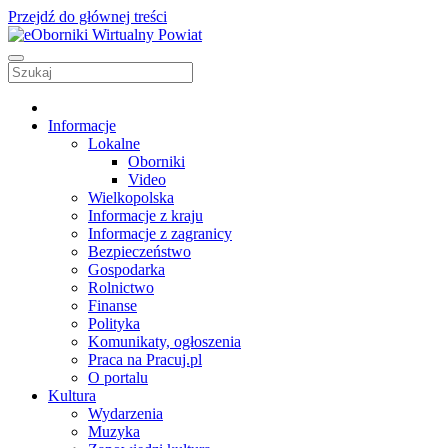
Przejdź do głównej treści
Informacje
Lokalne
Oborniki
Video
Wielkopolska
Informacje z kraju
Informacje z zagranicy
Bezpieczeństwo
Gospodarka
Rolnictwo
Finanse
Polityka
Komunikaty, ogłoszenia
Praca na Pracuj.pl
O portalu
Kultura
Wydarzenia
Muzyka