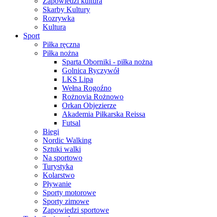
Zapowiedzi kultura
Skarby Kultury
Rozrywka
Kultura
Sport
Piłka ręczna
Piłka nożna
Sparta Oborniki - piłka nożna
Golnica Ryczywół
LKS Lipa
Wełna Rogoźno
Rożnovia Rożnowo
Orkan Objezierze
Akademia Piłkarska Reissa
Futsal
Biegi
Nordic Walking
Sztuki walki
Na sportowo
Turystyka
Kolarstwo
Pływanie
Sporty motorowe
Sporty zimowe
Zapowiedzi sportowe