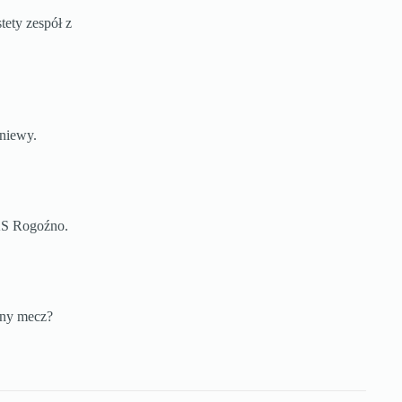
tety zespół z
niewy.
KS Rogoźno.
jny mecz?