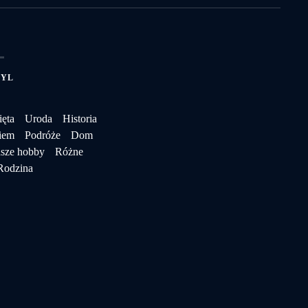
TYL
ęta
Uroda
Historia
iem
Podróże
Dom
sze hobby
Różne
Rodzina