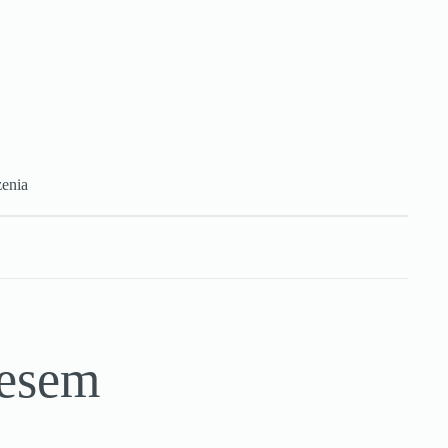
enia
zesem