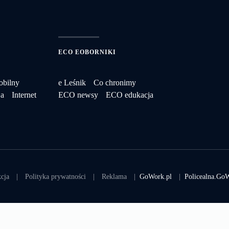
ECO EOBORNIKI
obilny
e Leśnik
Co chronimy
ja
Internet
ECO newsy
ECO edukacja
cja
|
Polityka prywatności
|
Reklama
|
GoWork.pl
|
Policealna.GoW