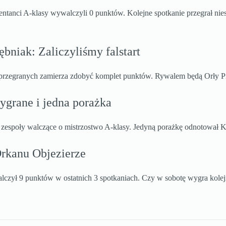
ntanci A-klasy wywalczyli 0 punktów. Kolejne spotkanie przegrał nies
bniak: Zaliczyliśmy falstart
 przegranych zamierza zdobyć komplet punktów. Rywalem będą Orły P
ygrane i jedna porażka
zespoły walczące o mistrzostwo A-klasy. Jedyną porażkę odnotował 
rkanu Objezierze
czył 9 punktów w ostatnich 3 spotkaniach. Czy w sobotę wygra kole