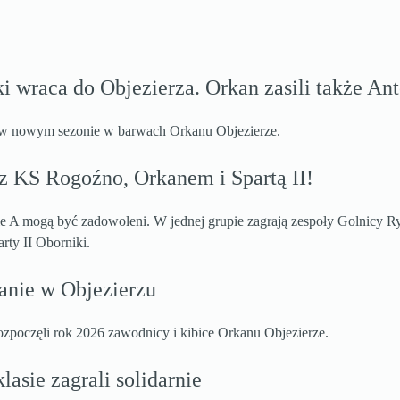
i wraca do Objezierza. Orkan zasili także Ant
a w nowym sezonie w barwach Orkanu Objezierze.
z KS Rogoźno, Orkanem i Spartą II!
ie A mogą być zadowoleni. W jednej grupie zagrają zespoły Golnicy
rty II Oborniki.
anie w Objezierzu
ozpoczęli rok 2026 zawodnicy i kibice Orkanu Objezierze.
asie zagrali solidarnie