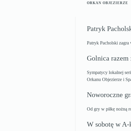
ORKAN OBJEZIERZE
Patryk Pacholsk
Patryk Pacholski zagr
Golnica razem 
Sympatycy lokalnej ser
Orkanu Objezierze i Spa
Noworoczne gr
Od gry w piłkę nożną r
W sobotę w A-kl