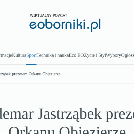
rmacje
Kultura
Sport
Technika i nauka
Eco EO
Życie i Styl
Wybory
Ogłosz
rząbek prezesem Orkanu Objezierze
emar Jastrząbek pre
Orkanu Objezierze