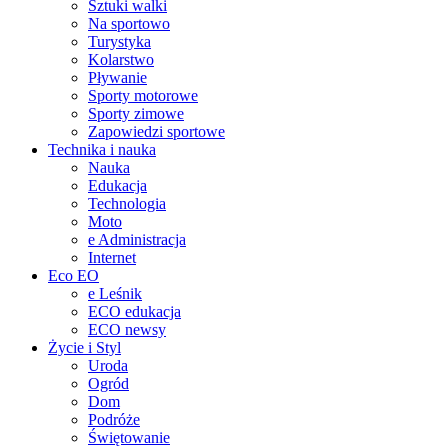
Sztuki walki
Na sportowo
Turystyka
Kolarstwo
Pływanie
Sporty motorowe
Sporty zimowe
Zapowiedzi sportowe
Technika i nauka
Nauka
Edukacja
Technologia
Moto
e Administracja
Internet
Eco EO
e Leśnik
ECO edukacja
ECO newsy
Życie i Styl
Uroda
Ogród
Dom
Podróże
Świętowanie