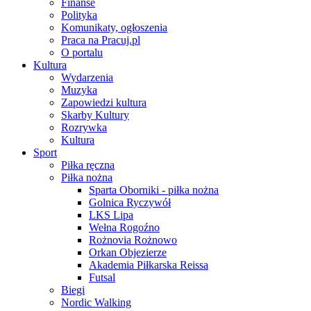
Finanse
Polityka
Komunikaty, ogłoszenia
Praca na Pracuj.pl
O portalu
Kultura
Wydarzenia
Muzyka
Zapowiedzi kultura
Skarby Kultury
Rozrywka
Kultura
Sport
Piłka ręczna
Piłka nożna
Sparta Oborniki - piłka nożna
Golnica Ryczywół
LKS Lipa
Wełna Rogoźno
Rożnovia Rożnowo
Orkan Objezierze
Akademia Piłkarska Reissa
Futsal
Biegi
Nordic Walking