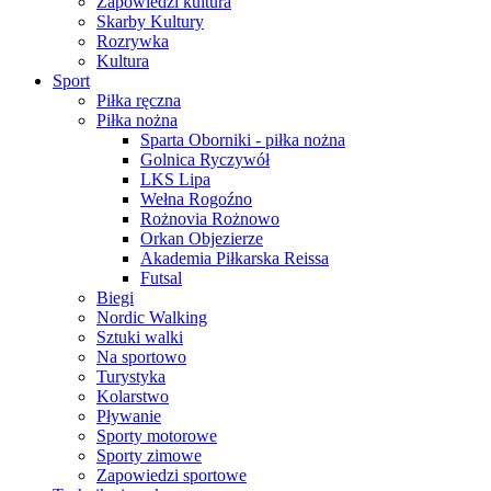
Zapowiedzi kultura
Skarby Kultury
Rozrywka
Kultura
Sport
Piłka ręczna
Piłka nożna
Sparta Oborniki - piłka nożna
Golnica Ryczywół
LKS Lipa
Wełna Rogoźno
Rożnovia Rożnowo
Orkan Objezierze
Akademia Piłkarska Reissa
Futsal
Biegi
Nordic Walking
Sztuki walki
Na sportowo
Turystyka
Kolarstwo
Pływanie
Sporty motorowe
Sporty zimowe
Zapowiedzi sportowe