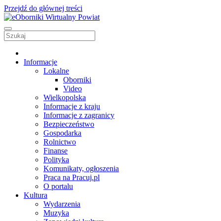
Przejdź do głównej treści
Informacje
Lokalne
Oborniki
Video
Wielkopolska
Informacje z kraju
Informacje z zagranicy
Bezpieczeństwo
Gospodarka
Rolnictwo
Finanse
Polityka
Komunikaty, ogłoszenia
Praca na Pracuj.pl
O portalu
Kultura
Wydarzenia
Muzyka