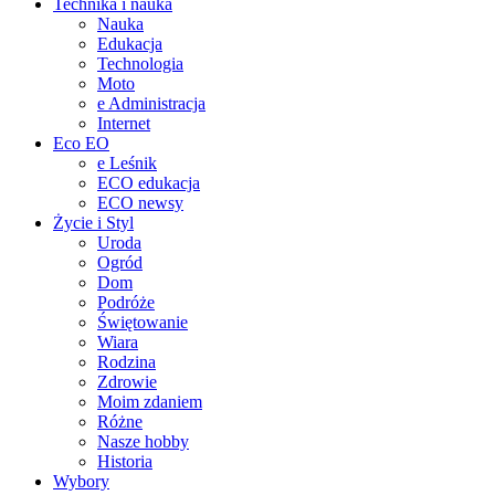
Technika i nauka
Nauka
Edukacja
Technologia
Moto
e Administracja
Internet
Eco EO
e Leśnik
ECO edukacja
ECO newsy
Życie i Styl
Uroda
Ogród
Dom
Podróże
Świętowanie
Wiara
Rodzina
Zdrowie
Moim zdaniem
Różne
Nasze hobby
Historia
Wybory