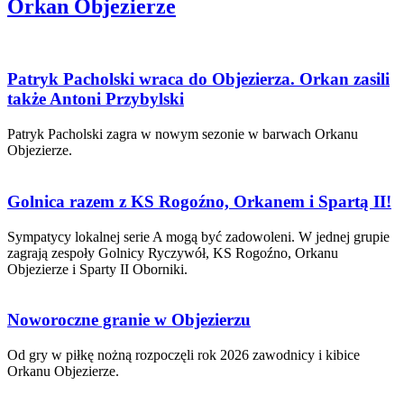
Orkan Objezierze
Patryk Pacholski wraca do Objezierza. Orkan zasili
także Antoni Przybylski
Patryk Pacholski zagra w nowym sezonie w barwach Orkanu
Objezierze.
Golnica razem z KS Rogoźno, Orkanem i Spartą II!
Sympatycy lokalnej serie A mogą być zadowoleni. W jednej grupie
zagrają zespoły Golnicy Ryczywół, KS Rogoźno, Orkanu
Objezierze i Sparty II Oborniki.
Noworoczne granie w Objezierzu
Od gry w piłkę nożną rozpoczęli rok 2026 zawodnicy i kibice
Orkanu Objezierze.