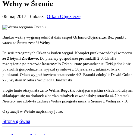
Wełny w Śremie
06 maj 2017
| Łukasz |
Orkan Objezierze
Bardzo ważną wygraną odniósł dziś zespół
Orkanu Objezierze
. Bez punktu
wraca ze Śremu zespół Wełny.
Po serii przegranych Orkan w końcu wygrał. Komplet punktów zdobył w meczu
ze Złotymi Złotkowo.
Do przerwy gospodarze prowadzili 2:0. Chwila
rozprężenia po przerwie kosztowało Orkan utratę prowadzenie. Dziś jednak nie
pozwolili gospodarze na wyjazd rywalowi z Objezierza z jakimikolwiek
punktami. Orkan wygrał bowiem ostatecznie 4:2. Bramki zdobyli: Dawid Golon
x2, Krystian Morka i Wojciech Chudziński.
Srogie lanie otrzymała za to
Wełna Rogoźno.
Grająca wąskim składem drużyna,
składająca się na dodatek z bardzo młodych zawodników, straciła aż 7 bramek.
Niestety nie zdobyła żadnej i Wełna przegrała mecz w Śremie z Wełną aż 7:0.
O sytuacji w Wełnie napiszmey jutro.
Strona główna