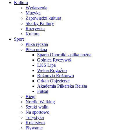
Kultura
Wydarzenia
Muzyka
Zapowiedzi kultura
Skarby Kultury
Rozrywka
Kultura
Sport
Piłka ręczna
Piłka nożna
Sparta Oborniki - piłka nożna
Golnica Ryczywół
LKS Lipa
Wełna Rogoźno
Rożnovia Rożnowo
Orkan Objezierze
Akademia Piłkarska Reissa
Futsal
Biegi
Nordic Walking
Sztuki walki
Na sportowo
Turystyka
Kolarstwo
Pływanie