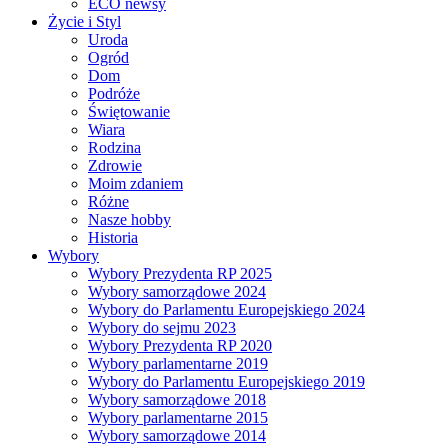
ECO newsy
Życie i Styl
Uroda
Ogród
Dom
Podróże
Świętowanie
Wiara
Rodzina
Zdrowie
Moim zdaniem
Różne
Nasze hobby
Historia
Wybory
Wybory Prezydenta RP 2025
Wybory samorządowe 2024
Wybory do Parlamentu Europejskiego 2024
Wybory do sejmu 2023
Wybory Prezydenta RP 2020
Wybory parlamentarne 2019
Wybory do Parlamentu Europejskiego 2019
Wybory samorządowe 2018
Wybory parlamentarne 2015
Wybory samorządowe 2014