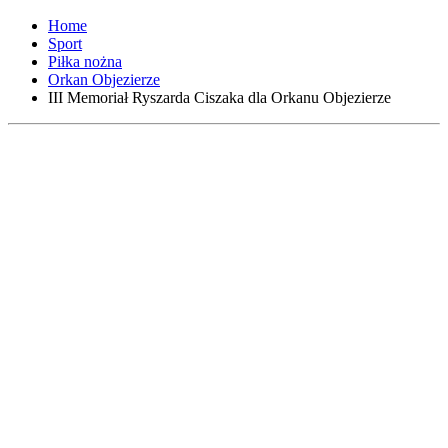
Home
Sport
Piłka nożna
Orkan Objezierze
III Memoriał Ryszarda Ciszaka dla Orkanu Objezierze