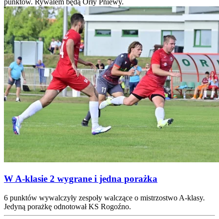
punktów. Rywalem będą Orły Pniewy.
W A-klasie 2 wygrane i jedna porażka
6 punktów wywalczyły zespoły walczące o mistrzostwo A-klasy.
Jedyną porażkę odnotował KS Rogoźno.