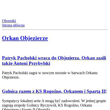
Oborniki
Strona główna
Orkan Objezierze
Patryk Pacholski wraca do Objezierza. Orkan zasili
także Antoni Przybylski
Patryk Pacholski zagra w nowym sezonie w barwach Orkanu
Objezierze.
Golnica razem z KS Rogoźno, Orkanem i Spartą II!
Sympatycy lokalnej serie A mogą być zadowoleni. W jednej grupie
zagrają zespoły Golnicy Ryczywół, KS Rogoźno, Orkanu
Objezierze i Sparty II Oborniki.