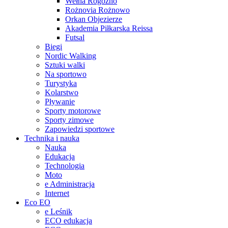
Wełna Rogoźno
Rożnovia Rożnowo
Orkan Objezierze
Akademia Piłkarska Reissa
Futsal
Biegi
Nordic Walking
Sztuki walki
Na sportowo
Turystyka
Kolarstwo
Pływanie
Sporty motorowe
Sporty zimowe
Zapowiedzi sportowe
Technika i nauka
Nauka
Edukacja
Technologia
Moto
e Administracja
Internet
Eco EO
e Leśnik
ECO edukacja