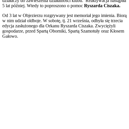
działaczy do zawieszenia działalności klubu. Reaktywacja nastąpiła
5 lat później. Wtedy to poproszono o pomoc
Ryszarda Ciszaka.
Od 3 lat w Objezierzu rozgrywany jest memoriał jego imienia. Biorą
w nim udział oldboje. W sobotę, tj. 21 września, odbyła się trzecia
edycja zasłużonego dla Orkanu Ryszarda Ciszaka. Zwyciężyli
gospodarze, przed Spartą Oborniki, Spartą Szamotuły oraz Kłosem
Gałowo.