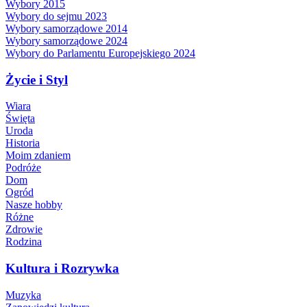
Wybory 2015
Wybory do sejmu 2023
Wybory samorządowe 2014
Wybory samorządowe 2024
Wybory do Parlamentu Europejskiego 2024
Życie i Styl
Wiara
Święta
Uroda
Historia
Moim zdaniem
Podróże
Dom
Ogród
Nasze hobby
Różne
Zdrowie
Rodzina
Kultura i Rozrywka
Muzyka