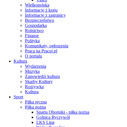
Wielkopolska
Informacje z kraju
Informacje z zagranicy
Bezpieczeństwo
Gospodarka
Rolnictwo
Finanse
Polityka
Komunikaty, ogłoszenia
Praca na Pracuj.pl
O portalu
Kultura
Wydarzenia
Muzyka
Zapowiedzi kultura
Skarby Kultury
Rozrywka
Kultura
Sport
Piłka ręczna
Piłka nożna
Sparta Oborniki - piłka nożna
Golnica Ryczywół
LKS Lipa