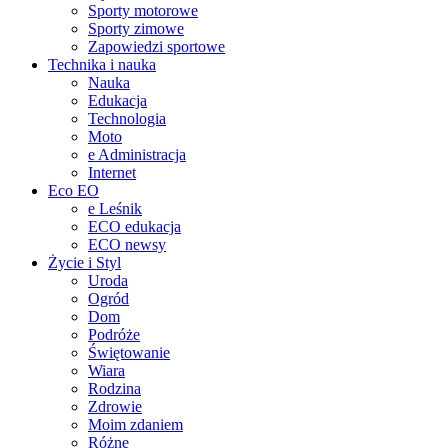
Sporty motorowe
Sporty zimowe
Zapowiedzi sportowe
Technika i nauka
Nauka
Edukacja
Technologia
Moto
e Administracja
Internet
Eco EO
e Leśnik
ECO edukacja
ECO newsy
Życie i Styl
Uroda
Ogród
Dom
Podróże
Świętowanie
Wiara
Rodzina
Zdrowie
Moim zdaniem
Różne