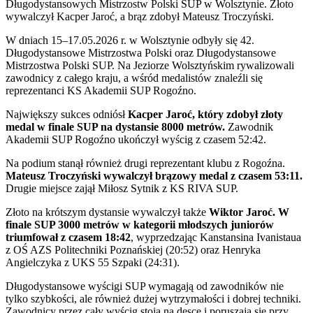
Długodystansowych Mistrzostw Polski SUP w Wolsztynie. Złoto
wywalczył Kacper Jaroć, a brąz zdobył Mateusz Troczyński.
W dniach 15–17.05.2026 r. w Wolsztynie odbyły się 42.
Długodystansowe Mistrzostwa Polski oraz Długodystansowe
Mistrzostwa Polski SUP. Na Jeziorze Wolsztyńskim rywalizowali
zawodnicy z całego kraju, a wśród medalistów znaleźli się
reprezentanci KS Akademii SUP Rogoźno.
Największy sukces odniósł
Kacper Jaroć, który zdobył złoty
medal w finale SUP na dystansie 8000 metrów.
Zawodnik
Akademii SUP Rogoźno ukończył wyścig z czasem 52:42.
Na podium stanął również drugi reprezentant klubu z Rogoźna.
Mateusz Troczyński wywalczył brązowy medal z czasem 53:11.
Drugie miejsce zajął Miłosz Sytnik z KS RIVA SUP.
Złoto na krótszym dystansie wywalczył także
Wiktor Jaroć. W
finale SUP 3000 metrów w kategorii młodszych juniorów
triumfował z czasem 18:42
, wyprzedzając Kanstansina Ivanistaua
z OŚ AZS Politechniki Poznańskiej (20:52) oraz Henryka
Angielczyka z UKS 55 Szpaki (24:31).
Długodystansowe wyścigi SUP wymagają od zawodników nie
tylko szybkości, ale również dużej wytrzymałości i dobrej techniki.
Zawodnicy przez cały wyścig stoją na desce i poruszają się przy