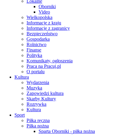
Lokalne
Oborniki
Video
Wielkopolska
Informacje z kraju
Informacje z zagranicy
Bezpieczeństwo
Gospodarka
Rolnictwo
Finanse
Polityka
Komunikaty, ogłoszenia
Praca na Pracuj.pl
O portalu
Kultura
Wydarzenia
Muzyka
Zapowiedzi kultura
Skarby Kultury
Rozrywka
Kultura
Sport
Piłka ręczna
Piłka nożna
Sparta Oborniki - piłka nożna