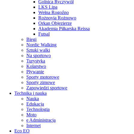
Golnica Ryczywół
LKS Lipa
Wełna Rogoźno
Rożnovia Rożnowo
Orkan Objezierze
Akademia Piłkarska Reissa
Futsal
Biegi
Nordic Walking
Sztuki walki
Na sportowo
Turystyka
Kolarstwo
Pływanie
Sporty motorowe
Sporty zimowe
Zapowiedzi sportowe
Technika i nauka
Nauka
Edukacja
Technologia
Moto
e Administracja
Internet
Eco EO