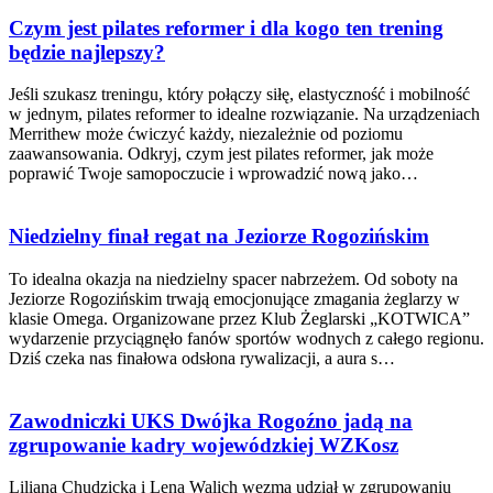
Czym jest pilates reformer i dla kogo ten trening
będzie najlepszy?
Jeśli szukasz treningu, który połączy siłę, elastyczność i mobilność
w jednym, pilates reformer to idealne rozwiązanie. Na urządzeniach
Merrithew może ćwiczyć każdy, niezależnie od poziomu
zaawansowania. Odkryj, czym jest pilates reformer, jak może
poprawić Twoje samopoczucie i wprowadzić nową jako…
Niedzielny finał regat na Jeziorze Rogozińskim
To idealna okazja na niedzielny spacer nabrzeżem. Od soboty na
Jeziorze Rogozińskim trwają emocjonujące zmagania żeglarzy w
klasie Omega. Organizowane przez Klub Żeglarski „KOTWICA”
wydarzenie przyciągnęło fanów sportów wodnych z całego regionu.
Dziś czeka nas finałowa odsłona rywalizacji, a aura s…
Zawodniczki UKS Dwójka Rogoźno jadą na
zgrupowanie kadry wojewódzkiej WZKosz
Liliana Chudzicka i Lena Walich wezmą udział w zgrupowaniu