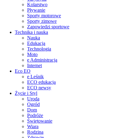
Kolarstwo
Pływanie
Sporty motorowe
Sporty zimowe
Zapowiedzi sportowe
Technika i nauka
Nauka
Edukacja
Technologia
Moto
e Administracja
Internet
Eco EO
e Leśnik
ECO edukacja
ECO newsy
Życie i Styl
Uroda
Ogród
Dom
Podróże
Świętowanie
Wiara
Rodzina
Zdrowie