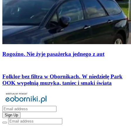
Rogoźno. Nie żyje pasażerka jednego z aut
Folklor bez filtra w Obornikach. W niedzielę Park
OOK wypełnią muzyka, taniec i smaki świata
Sign Up