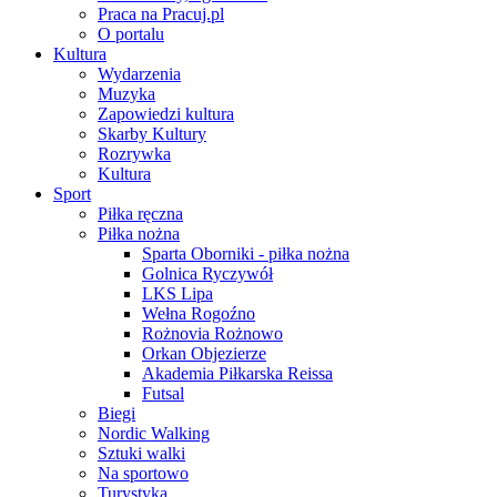
Praca na Pracuj.pl
O portalu
Kultura
Wydarzenia
Muzyka
Zapowiedzi kultura
Skarby Kultury
Rozrywka
Kultura
Sport
Piłka ręczna
Piłka nożna
Sparta Oborniki - piłka nożna
Golnica Ryczywół
LKS Lipa
Wełna Rogoźno
Rożnovia Rożnowo
Orkan Objezierze
Akademia Piłkarska Reissa
Futsal
Biegi
Nordic Walking
Sztuki walki
Na sportowo
Turystyka