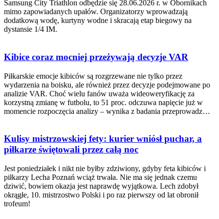
Samsung City Triathlon odbędzie się 28.06.2026 r. w Obornikach
mimo zapowiadanych upałów. Organizatorzy wprowadzają
dodatkową wodę, kurtyny wodne i skracają etap biegowy na
dystansie 1/4 IM.
Kibice coraz mocniej przeżywają decyzje VAR
Piłkarskie emocje kibiców są rozgrzewane nie tylko przez
wydarzenia na boisku, ale również przez decyzje podejmowane po
analizie VAR. Choć wielu fanów uważa wideoweryfikację za
korzystną zmianę w futbolu, to 51 proc. odczuwa napięcie już w
momencie rozpoczęcia analizy – wynika z badania przeprowadz…
Kulisy mistrzowskiej fety: kurier wniósł puchar, a
piłkarze świętowali przez całą noc
Jest poniedziałek i nikt nie byłby zdziwiony, gdyby feta kibiców i
piłkarzy Lecha Poznań wciąż trwała. Nie ma się jednak czemu
dziwić, bowiem okazja jest naprawdę wyjątkowa. Lech zdobył
okrągłe, 10. mistrzostwo Polski i po raz pierwszy od lat obronił
trofeum!