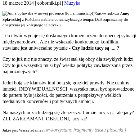
18 marzec 2014
| eoborniki.pl |
Muzyka
Kariera solowa
Anny
Spławskiej
z Kościana nabiera coraz szybszego tempa. Dziś zapraszamy do
obejrzenia jej kolejnego teledysku.
Ten utwór wydaje się doskonałym komentarzem do obecnej sytuacji
międzynarodowej. Ale nie wskazuje konkretnego konfliktu,
stawiane jest uniwersalne pytanie -
Czy ludzie tacy są .... ?
Czy to już nic nie znaczy, że świat stał się obcy dla zwykłych ludzi,
Czy to już wszystko musi być wielka polityką zawłaszczona przez
najmożniejszych?
Jedni boją się kłamstw inni boją się gorzkiej prawdy. Nie cenimy
inności, INDYWIDUALNOŚCI, wszystko musi być sprowadzone
do parteru byle jakości, do patrzenia z perspektywy wielkich
medialnych koncernów i politycznych ambicji.
Na naszych oczach dzieją się złe rzeczy. Ludzie tacy są ... ale jacy?
ŹLI, ZAKŁAMANI, OBŁUDNI, jacy są?
wykorzystano fragmenty tekstu piosenki )
Jakie jest Wasze zdanie?
(