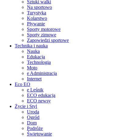
Sztuki walki
Na sportowo
Turystyka
Kolarstwo
Pływanie
Sporty motorowe
Sporty zimowe
Zapowiedzi sportowe
Technika i nauka
Nauka
Edukacja
Technologia
Moto
e Administracja
Internet
Eco EO
e Leśnik
ECO edukacja
ECO newsy
Życie i Styl
Uroda
Ogród
Dom
Podróże
Świętowanie