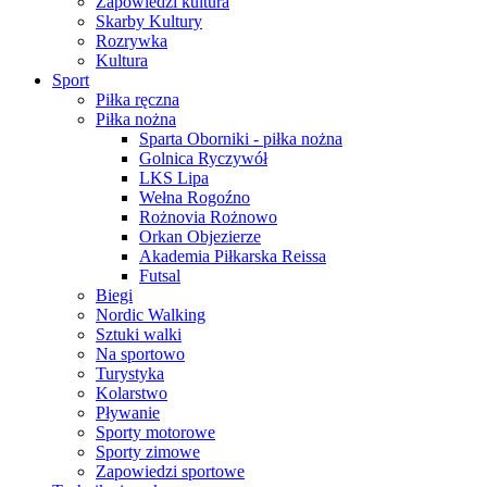
Zapowiedzi kultura
Skarby Kultury
Rozrywka
Kultura
Sport
Piłka ręczna
Piłka nożna
Sparta Oborniki - piłka nożna
Golnica Ryczywół
LKS Lipa
Wełna Rogoźno
Rożnovia Rożnowo
Orkan Objezierze
Akademia Piłkarska Reissa
Futsal
Biegi
Nordic Walking
Sztuki walki
Na sportowo
Turystyka
Kolarstwo
Pływanie
Sporty motorowe
Sporty zimowe
Zapowiedzi sportowe