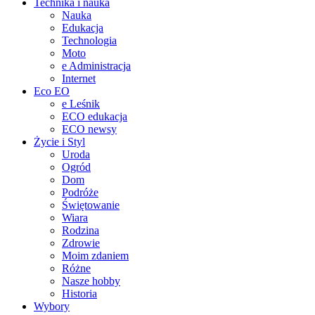
Technika i nauka
Nauka
Edukacja
Technologia
Moto
e Administracja
Internet
Eco EO
e Leśnik
ECO edukacja
ECO newsy
Życie i Styl
Uroda
Ogród
Dom
Podróże
Świętowanie
Wiara
Rodzina
Zdrowie
Moim zdaniem
Różne
Nasze hobby
Historia
Wybory