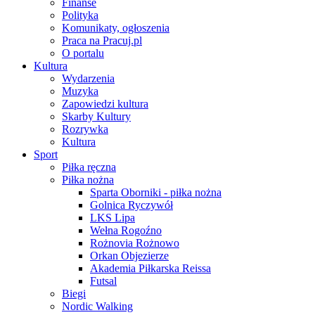
Finanse
Polityka
Komunikaty, ogłoszenia
Praca na Pracuj.pl
O portalu
Kultura
Wydarzenia
Muzyka
Zapowiedzi kultura
Skarby Kultury
Rozrywka
Kultura
Sport
Piłka ręczna
Piłka nożna
Sparta Oborniki - piłka nożna
Golnica Ryczywół
LKS Lipa
Wełna Rogoźno
Rożnovia Rożnowo
Orkan Objezierze
Akademia Piłkarska Reissa
Futsal
Biegi
Nordic Walking