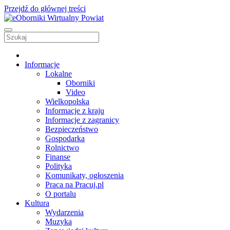
Przejdź do głównej treści
Informacje
Lokalne
Oborniki
Video
Wielkopolska
Informacje z kraju
Informacje z zagranicy
Bezpieczeństwo
Gospodarka
Rolnictwo
Finanse
Polityka
Komunikaty, ogłoszenia
Praca na Pracuj.pl
O portalu
Kultura
Wydarzenia
Muzyka