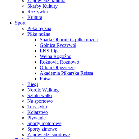
Zapowiedzi kultura
Skarby Kultury
Rozrywka
Kultura
Sport
Piłka ręczna
Piłka nożna
Sparta Oborniki - piłka nożna
Golnica Ryczywół
LKS Lipa
Wełna Rogoźno
Rożnovia Rożnowo
Orkan Objezierze
Akademia Piłkarska Reissa
Futsal
Biegi
Nordic Walking
Sztuki walki
Na sportowo
Turystyka
Kolarstwo
Pływanie
Sporty motorowe
Sporty zimowe
Zapowiedzi sportowe