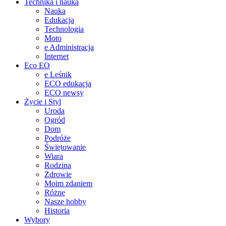
Technika i nauka
Nauka
Edukacja
Technologia
Moto
e Administracja
Internet
Eco EO
e Leśnik
ECO edukacja
ECO newsy
Życie i Styl
Uroda
Ogród
Dom
Podróże
Świętowanie
Wiara
Rodzina
Zdrowie
Moim zdaniem
Różne
Nasze hobby
Historia
Wybory