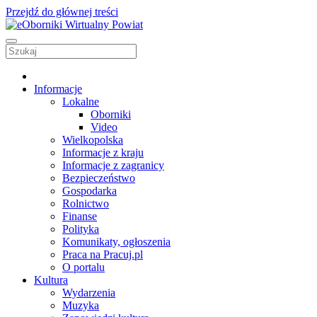
Przejdź do głównej treści
Informacje
Lokalne
Oborniki
Video
Wielkopolska
Informacje z kraju
Informacje z zagranicy
Bezpieczeństwo
Gospodarka
Rolnictwo
Finanse
Polityka
Komunikaty, ogłoszenia
Praca na Pracuj.pl
O portalu
Kultura
Wydarzenia
Muzyka