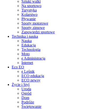
Sztuki walki
Na sportowo
Turystyka
Kolarstwo
Pływanie
Sporty motorowe
Sporty zimowe
Zapowiedzi sportowe
Technika i nauka
Nauka
Edukacja
Technologia
Moto
e Administracja
Internet
Eco EO
e Leśnik
ECO edukacja
ECO newsy
Życie i Styl
Uroda
Ogród
Dom
Podróże
Świętowanie