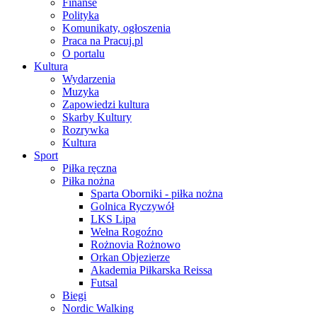
Finanse
Polityka
Komunikaty, ogłoszenia
Praca na Pracuj.pl
O portalu
Kultura
Wydarzenia
Muzyka
Zapowiedzi kultura
Skarby Kultury
Rozrywka
Kultura
Sport
Piłka ręczna
Piłka nożna
Sparta Oborniki - piłka nożna
Golnica Ryczywół
LKS Lipa
Wełna Rogoźno
Rożnovia Rożnowo
Orkan Objezierze
Akademia Piłkarska Reissa
Futsal
Biegi
Nordic Walking