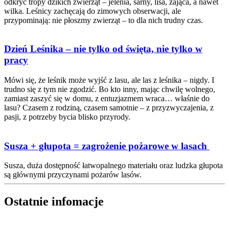
odkryć tropy dzikich zwierząt – jelenia, sarny, lisa, zająca, a nawet
wilka. Leśnicy zachęcają do zimowych obserwacji, ale
przypominają: nie płoszmy zwierząt – to dla nich trudny czas.
Dzień Leśnika – nie tylko od święta, nie tylko w
pracy
Mówi się, że leśnik może wyjść z lasu, ale las z leśnika – nigdy. I
trudno się z tym nie zgodzić. Bo kto inny, mając chwilę wolnego,
zamiast zaszyć się w domu, z entuzjazmem wraca… właśnie do
lasu? Czasem z rodziną, czasem samotnie – z przyzwyczajenia, z
pasji, z potrzeby bycia blisko przyrody.
Susza + głupota = zagrożenie pożarowe w lasach
Susza, duża dostępność łatwopalnego materiału oraz ludzka głupota
są głównymi przyczynami pożarów lasów.
Ostatnie infomacje