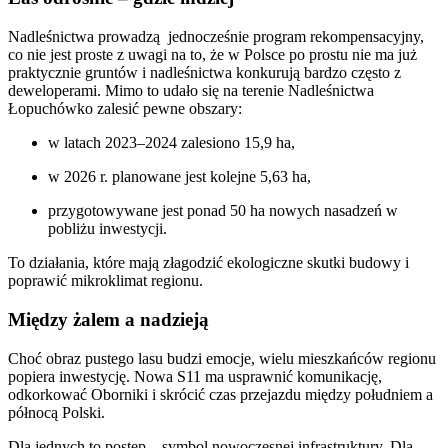
Nadleśnictwa prowadzą jednocześnie program rekompensacyjny,
co nie jest proste z uwagi na to, że w Polsce po prostu nie ma już
praktycznie gruntów i nadleśnictwa konkurują bardzo często z
deweloperami. Mimo to udało się na terenie Nadleśnictwa
Łopuchówko zalesić pewne obszary:
w latach 2023–2024 zalesiono 15,9 ha,
w 2026 r. planowane jest kolejne 5,63 ha,
przygotowywane jest ponad 50 ha nowych nasadzeń w
pobliżu inwestycji.
To działania, które mają złagodzić ekologiczne skutki budowy i
poprawić mikroklimat regionu.
Między żalem a nadzieją
Choć obraz pustego lasu budzi emocje, wielu mieszkańców regionu
popiera inwestycję. Nowa S11 ma usprawnić komunikację,
odkorkować Oborniki i skrócić czas przejazdu między południem a
północą Polski.
Dla jednych to postęp – symbol nowoczesnej infrastruktury. Dla