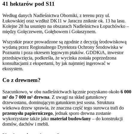
41 hektarów pod S11
Według danych Nadleśnictwa Oborniki, z terenu przy ul.
Łukowskiej oraz wzdłuż DK11 w Jaraczu zniknie ok. 13 ha lasu.
Kolejne 28 ha usunięto na obszarach Nadleśnictwa Łopuchówko –
między Golęczewem, Gołębowem i Gołaszynem.
Wszystkie prace prowadzone są zgodnie z decyzją środowiskową
wydaną przez Regionalnego Dyrektora Ochrony Środowiska w
Poznaniu i poza okresem lęgowym ptaków. GDDKiA, inwestor
przedsięwzięcia, podkreśla, że wycinka została poprzedzona
konsultacjami z ekspertami, by jak najmniej ingerować w
ekosystem.
Co z drewnem?
Szacunkowo, w obu nadleśnictwach łącznie pozyskano około
6 000
m³ do 7 000 m³ drewna
. Z uwagi na skład gatunkowy
drzewostanu, dominującym gatunkiem jest sosna. Struktura
wiekowa drzew sprawia, że znaczna część tego surowca trafi do
przemysłu papierniczego
, jednak sporo drewna zostanie
wykorzystane także jako
materiał budowlany
– do konstrukcji
domów, dachów i mebli.