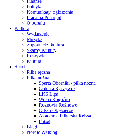
Finanse
Polityka
Komunikaty, ogłoszenia
Praca na Pracuj.pl
O portalu
Kultura
Wydarzenia
Muzyka
Zapowiedzi kultura
Skarby Kultury
Rozrywka
Kultura
Sport
Piłka ręczna
Piłka nożna
Sparta Oborniki - piłka nożna
Golnica Ryczywół
LKS Lipa
Wełna Rogoźno
Rożnovia Rożnowo
Orkan Objezierze
Akademia Piłkarska Reissa
Futsal
Biegi
Nordic Walking