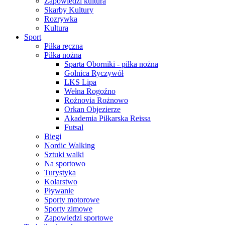
Zapowiedzi kultura
Skarby Kultury
Rozrywka
Kultura
Sport
Piłka ręczna
Piłka nożna
Sparta Oborniki - piłka nożna
Golnica Ryczywół
LKS Lipa
Wełna Rogoźno
Rożnovia Rożnowo
Orkan Objezierze
Akademia Piłkarska Reissa
Futsal
Biegi
Nordic Walking
Sztuki walki
Na sportowo
Turystyka
Kolarstwo
Pływanie
Sporty motorowe
Sporty zimowe
Zapowiedzi sportowe