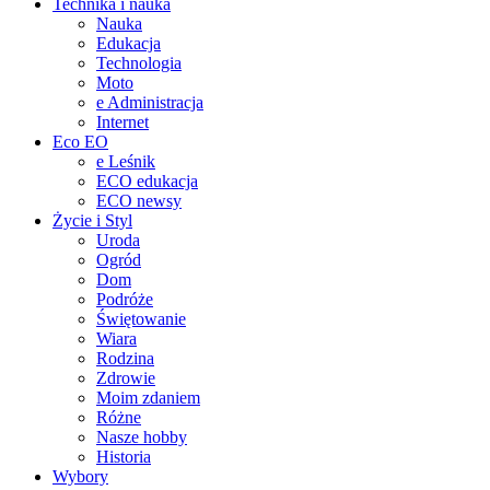
Technika i nauka
Nauka
Edukacja
Technologia
Moto
e Administracja
Internet
Eco EO
e Leśnik
ECO edukacja
ECO newsy
Życie i Styl
Uroda
Ogród
Dom
Podróże
Świętowanie
Wiara
Rodzina
Zdrowie
Moim zdaniem
Różne
Nasze hobby
Historia
Wybory