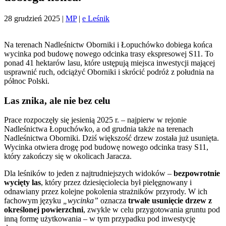
28 grudzień 2025
|
MP
|
e Leśnik
Na terenach Nadleśnictw Oborniki i Łopuchówko dobiega końca
wycinka pod budowę nowego odcinka trasy ekspresowej S11. To
ponad 41 hektarów lasu, które ustępują miejsca inwestycji mającej
usprawnić ruch, odciążyć Oborniki i skrócić podróż z południa na
północ Polski.
Las znika, ale nie bez celu
Prace rozpoczęły się jesienią 2025 r. – najpierw w rejonie
Nadleśnictwa Łopuchówko, a od grudnia także na terenach
Nadleśnictwa Oborniki. Dziś większość drzew została już usunięta.
Wycinka otwiera drogę pod budowę nowego odcinka trasy S11,
który zakończy się w okolicach Jaracza.
Dla leśników to jeden z najtrudniejszych widoków –
bezpowrotnie
wycięty las
, który przez dziesięciolecia był pielęgnowany i
odnawiany przez kolejne pokolenia strażników przyrody. W ich
fachowym języku
„wycinka”
oznacza
trwałe usunięcie drzew z
określonej powierzchni
, zwykle w celu przygotowania gruntu pod
inną formę użytkowania – w tym przypadku pod inwestycję