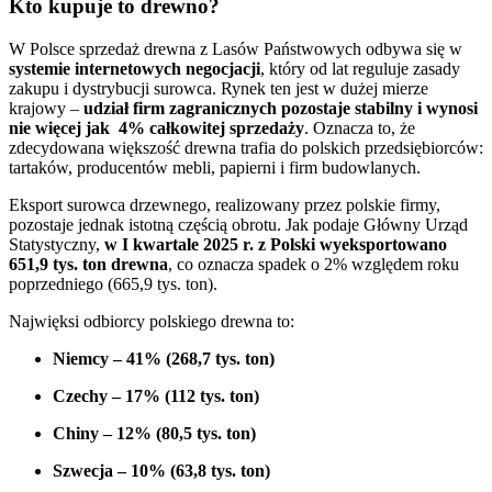
Kto kupuje to drewno?
W Polsce sprzedaż drewna z Lasów Państwowych odbywa się w
systemie internetowych negocjacji
, który od lat reguluje zasady
zakupu i dystrybucji surowca. Rynek ten jest w dużej mierze
krajowy –
udział firm zagranicznych pozostaje stabilny i wynosi
nie więcej jak 4% całkowitej sprzedaży
. Oznacza to, że
zdecydowana większość drewna trafia do polskich przedsiębiorców:
tartaków, producentów mebli, papierni i firm budowlanych.
Eksport surowca drzewnego, realizowany przez polskie firmy,
pozostaje jednak istotną częścią obrotu. Jak podaje Główny Urząd
Statystyczny,
w I kwartale 2025 r. z Polski wyeksportowano
651,9 tys. ton drewna
, co oznacza spadek o 2% względem roku
poprzedniego (665,9 tys. ton).
Najwięksi odbiorcy polskiego drewna to:
Niemcy – 41% (268,7 tys. ton)
Czechy – 17% (112 tys. ton)
Chiny – 12% (80,5 tys. ton)
Szwecja – 10% (63,8 tys. ton)