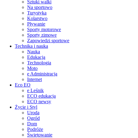
Sztuki walki
Na sportowo
Turystyka
Kolarstwo
Pływanie
Sporty motorowe
Sporty zimowe
Zapowiedzi sportowe
Technika i nauka
Nauka
Edukacja
Technologia
Moto
e Administracja
Internet
Eco EO
e Leśnik
ECO edukacja
ECO newsy
Życie i Styl
Uroda
Ogród
Dom
Podróże
Świętowanie