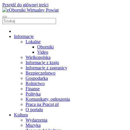
Przejdź do głównej treści
Informacje
Lokalne
Oborniki
Video
Wielkopolska
Informacje z kraju
Informacje z zagranicy
Bezpieczeństwo
Gospodarka
Rolnictwo
Finanse
Polityka
Komunikaty, ogłoszenia
Praca na Pracuj.pl
O portalu
Kultura
Wydarzenia
Muzyka