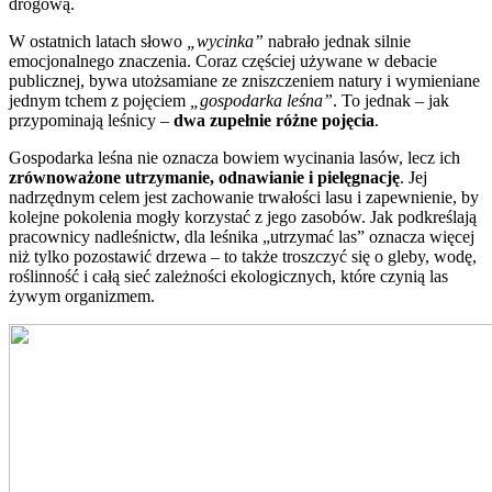
drogową.
W ostatnich latach słowo
„wycinka”
nabrało jednak silnie
emocjonalnego znaczenia. Coraz częściej używane w debacie
publicznej, bywa utożsamiane ze zniszczeniem natury i wymieniane
jednym tchem z pojęciem
„gospodarka leśna”
. To jednak – jak
przypominają leśnicy –
dwa zupełnie różne pojęcia
.
Gospodarka leśna nie oznacza bowiem wycinania lasów, lecz ich
zrównoważone utrzymanie, odnawianie i pielęgnację
. Jej
nadrzędnym celem jest zachowanie trwałości lasu i zapewnienie, by
kolejne pokolenia mogły korzystać z jego zasobów. Jak podkreślają
pracownicy nadleśnictw, dla leśnika „utrzymać las” oznacza więcej
niż tylko pozostawić drzewa – to także troszczyć się o gleby, wodę,
roślinność i całą sieć zależności ekologicznych, które czynią las
żywym organizmem.