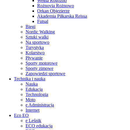
Wełna Rogoźno
Rożnovia Rożnowo
Orkan Objezierze
Akademia Piłkarska Reissa
Futsal
Biegi
Nordic Walking
Sztuki walki
Na sportowo
Turystyka
Kolarstwo
Pływanie
Sporty motorowe
Sporty zimowe
Zapowiedzi sportowe
Technika i nauka
Nauka
Edukacja
Technologia
Moto
e Administracja
Internet
Eco EO
e Leśnik
ECO edukacja