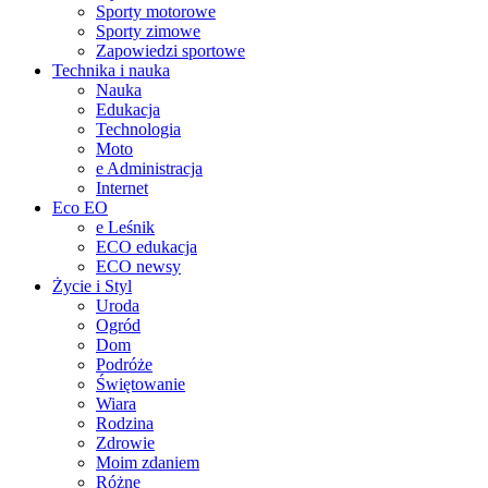
Sporty motorowe
Sporty zimowe
Zapowiedzi sportowe
Technika i nauka
Nauka
Edukacja
Technologia
Moto
e Administracja
Internet
Eco EO
e Leśnik
ECO edukacja
ECO newsy
Życie i Styl
Uroda
Ogród
Dom
Podróże
Świętowanie
Wiara
Rodzina
Zdrowie
Moim zdaniem
Różne