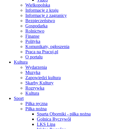
Wielkopolska
Informacje z kraju
Informacje z zagranicy
Bezpieczeństwo
Gospodarka
Rolnictwo
Finanse
Polityka
Komunikaty, ogłoszenia
Praca na Pracuj.pl
O portalu
Kultura
Wydarzenia
Muzyka
Zapowiedzi kultura
Skarby Kultury
Rozrywka
Kultura
Sport
Piłka ręczna
Piłka nożna
Sparta Oborniki - piłka nożna
Golnica Ryczywół
LKS Lipa