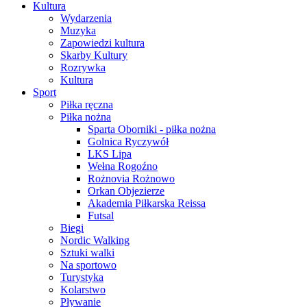
Kultura
Wydarzenia
Muzyka
Zapowiedzi kultura
Skarby Kultury
Rozrywka
Kultura
Sport
Piłka ręczna
Piłka nożna
Sparta Oborniki - piłka nożna
Golnica Ryczywół
LKS Lipa
Wełna Rogoźno
Rożnovia Rożnowo
Orkan Objezierze
Akademia Piłkarska Reissa
Futsal
Biegi
Nordic Walking
Sztuki walki
Na sportowo
Turystyka
Kolarstwo
Pływanie