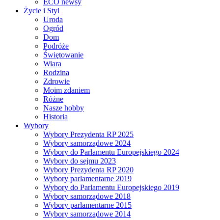
ECO newsy
Życie i Styl
Uroda
Ogród
Dom
Podróże
Świętowanie
Wiara
Rodzina
Zdrowie
Moim zdaniem
Różne
Nasze hobby
Historia
Wybory
Wybory Prezydenta RP 2025
Wybory samorządowe 2024
Wybory do Parlamentu Europejskiego 2024
Wybory do sejmu 2023
Wybory Prezydenta RP 2020
Wybory parlamentarne 2019
Wybory do Parlamentu Europejskiego 2019
Wybory samorządowe 2018
Wybory parlamentarne 2015
Wybory samorządowe 2014