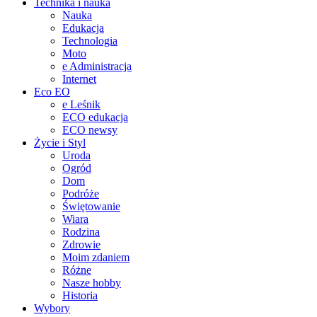
Technika i nauka
Nauka
Edukacja
Technologia
Moto
e Administracja
Internet
Eco EO
e Leśnik
ECO edukacja
ECO newsy
Życie i Styl
Uroda
Ogród
Dom
Podróże
Świętowanie
Wiara
Rodzina
Zdrowie
Moim zdaniem
Różne
Nasze hobby
Historia
Wybory