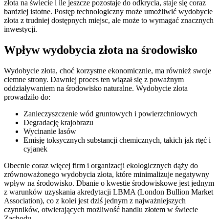
złota na świecie i ile jeszcze pozostaje do odkrycia, staje się coraz
bardziej istotne. Postęp technologiczny może umożliwić wydobycie
złota z trudniej dostępnych miejsc, ale może to wymagać znacznych
inwestycji.
Wpływ wydobycia złota na środowisko
Wydobycie złota, choć korzystne ekonomicznie, ma również swoje
ciemne strony. Dawniej proces ten wiązał się z poważnym
oddziaływaniem na środowisko naturalne. Wydobycie złota
prowadziło do:
Zanieczyszczenie wód gruntowych i powierzchniowych
Degradację krajobrazu
Wycinanie lasów
Emisję toksycznych substancji chemicznych, takich jak rtęć i
cyjanek
Obecnie coraz więcej firm i organizacji ekologicznych dąży do
zrównoważonego wydobycia złota, które minimalizuje negatywny
wpływ na środowisko. Dbanie o kwestie środowiskowe jest jednym
z warunków uzyskania akredytacji LBMA (London Bullion Market
Association), co z kolei jest dziś jednym z najważniejszych
czynników, otwierających możliwość handlu złotem w świecie
Zachodu.