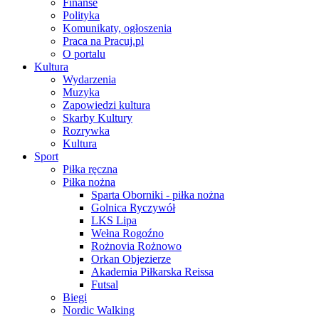
Finanse
Polityka
Komunikaty, ogłoszenia
Praca na Pracuj.pl
O portalu
Kultura
Wydarzenia
Muzyka
Zapowiedzi kultura
Skarby Kultury
Rozrywka
Kultura
Sport
Piłka ręczna
Piłka nożna
Sparta Oborniki - piłka nożna
Golnica Ryczywół
LKS Lipa
Wełna Rogoźno
Rożnovia Rożnowo
Orkan Objezierze
Akademia Piłkarska Reissa
Futsal
Biegi
Nordic Walking