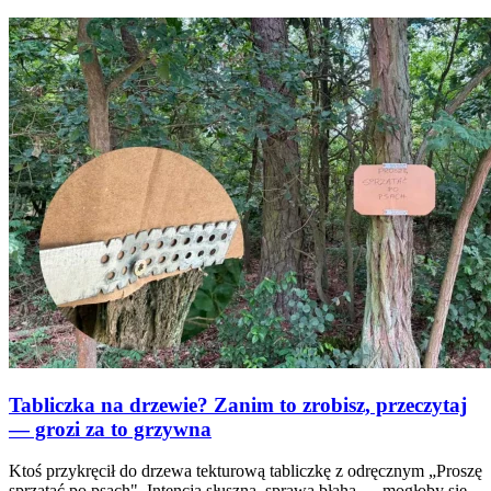
Tabliczka na drzewie? Zanim to zrobisz, przeczytaj
— grozi za to grzywna
Ktoś przykręcił do drzewa tekturową tabliczkę z odręcznym „Proszę
sprzątać po psach". Intencja słuszna, sprawa błaha — mogłoby się