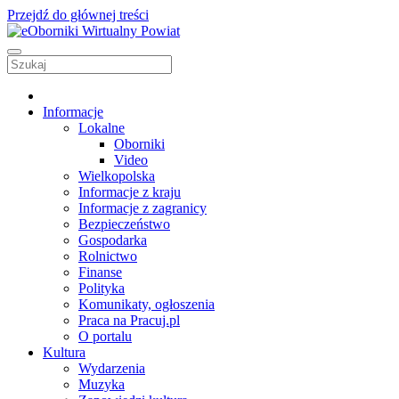
Przejdź do głównej treści
Informacje
Lokalne
Oborniki
Video
Wielkopolska
Informacje z kraju
Informacje z zagranicy
Bezpieczeństwo
Gospodarka
Rolnictwo
Finanse
Polityka
Komunikaty, ogłoszenia
Praca na Pracuj.pl
O portalu
Kultura
Wydarzenia
Muzyka