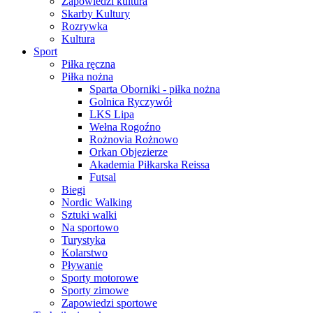
Zapowiedzi kultura
Skarby Kultury
Rozrywka
Kultura
Sport
Piłka ręczna
Piłka nożna
Sparta Oborniki - piłka nożna
Golnica Ryczywół
LKS Lipa
Wełna Rogoźno
Rożnovia Rożnowo
Orkan Objezierze
Akademia Piłkarska Reissa
Futsal
Biegi
Nordic Walking
Sztuki walki
Na sportowo
Turystyka
Kolarstwo
Pływanie
Sporty motorowe
Sporty zimowe
Zapowiedzi sportowe