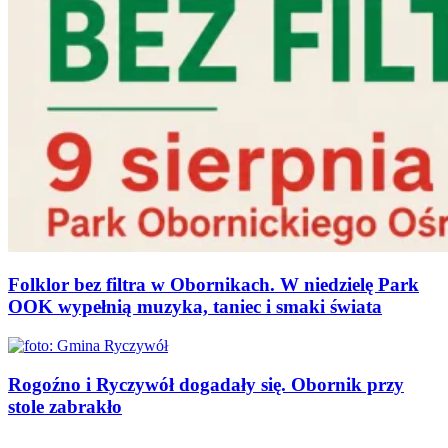
Folklor bez filtra w Obornikach. W niedzielę Park
OOK wypełnią muzyka, taniec i smaki świata
Rogoźno i Ryczywół dogadały się. Obornik przy
stole zabrakło