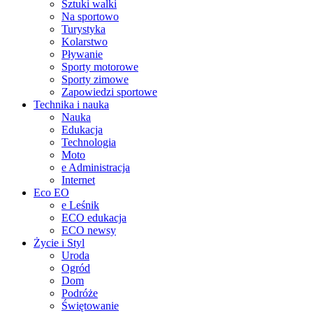
Sztuki walki
Na sportowo
Turystyka
Kolarstwo
Pływanie
Sporty motorowe
Sporty zimowe
Zapowiedzi sportowe
Technika i nauka
Nauka
Edukacja
Technologia
Moto
e Administracja
Internet
Eco EO
e Leśnik
ECO edukacja
ECO newsy
Życie i Styl
Uroda
Ogród
Dom
Podróże
Świętowanie