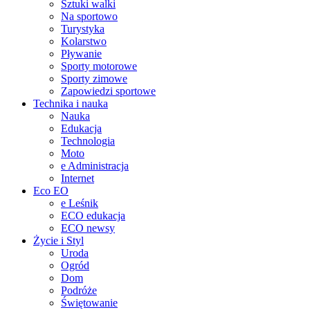
Sztuki walki
Na sportowo
Turystyka
Kolarstwo
Pływanie
Sporty motorowe
Sporty zimowe
Zapowiedzi sportowe
Technika i nauka
Nauka
Edukacja
Technologia
Moto
e Administracja
Internet
Eco EO
e Leśnik
ECO edukacja
ECO newsy
Życie i Styl
Uroda
Ogród
Dom
Podróże
Świętowanie