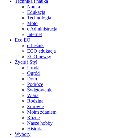
Technika i nauka
Nauka
Edukacja
Technologia
Moto
e Administracja
Internet
Eco EO
e Leśnik
ECO edukacja
ECO newsy
Życie i Styl
Uroda
Ogród
Dom
Podróże
Świętowanie
Wiara
Rodzina
Zdrowie
Moim zdaniem
Różne
Nasze hobby
Historia
Wybory