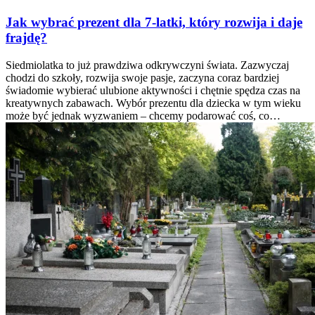
Jak wybrać prezent dla 7-latki, który rozwija i daje
frajdę?
Siedmiolatka to już prawdziwa odkrywczyni świata. Zazwyczaj
chodzi do szkoły, rozwija swoje pasje, zaczyna coraz bardziej
świadomie wybierać ulubione aktywności i chętnie spędza czas na
kreatywnych zabawach. Wybór prezentu dla dziecka w tym wieku
może być jednak wyzwaniem – chcemy podarować coś, co…