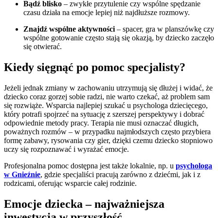
Bądź blisko
– zwykłe przytulenie czy wspólne spędzanie
czasu działa na emocje lepiej niż najdłuższe rozmowy.
Znajdź wspólne aktywności
– spacer, gra w planszówkę czy
wspólne gotowanie często stają się okazją, by dziecko zaczęło
się otwierać.
Kiedy sięgnąć po pomoc specjalisty?
Jeżeli jednak zmiany w zachowaniu utrzymują się dłużej i widać, że
dziecko coraz gorzej sobie radzi, nie warto czekać, aż problem sam
się rozwiąże. Wsparcia najlepiej szukać u psychologa dziecięcego,
który potrafi spojrzeć na sytuację z szerszej perspektywy i dobrać
odpowiednie metody pracy. Terapia nie musi oznaczać długich,
poważnych rozmów – w przypadku najmłodszych często przybiera
formę zabawy, rysowania czy gier, dzięki czemu dziecko stopniowo
uczy się rozpoznawać i wyrażać emocje.
Profesjonalna pomoc dostępna jest także lokalnie, np. u
psychologa
w Gnieźnie
, gdzie specjaliści pracują zarówno z dziećmi, jak i z
rodzicami, oferując wsparcie całej rodzinie.
Emocje dziecka – najważniejsza
inwestycja w przyszłość