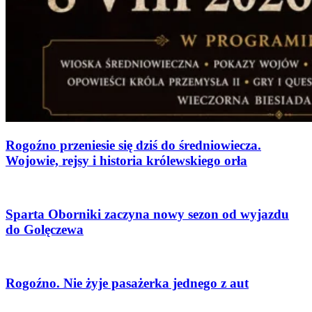
Rogoźno przeniesie się dziś do średniowiecza.
Wojowie, rejsy i historia królewskiego orła
Sparta Oborniki zaczyna nowy sezon od wyjazdu
do Golęczewa
Rogoźno. Nie żyje pasażerka jednego z aut