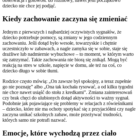
obserwacja i gotowość do rozmowy, nawet jeśli początkowo
dziecko nie chce jej podjąć.
Kiedy zachowanie zaczyna się zmieniać
Jednym z pierwszych i najbardziej oczywistych sygnałów, że
dziecko potrzebuje pomocy, są zmiany w jego codziennym
zachowaniu. Jeśli dotąd było wesołe, towarzyskie i chętnie
uczestniczyło w zabawach, a nagle zamyka się w sobie, staje się
drażliwe lub nadmiernie wybuchowe – to moment, w którym warto
się zatrzymać. Takie zachowania nie biorą się znikąd. Mogą być
reakcją na stres w szkole, napięcie w domu, ale też na coś, co
dziecko długo w sobie tłumi.
Rodzice często mówią: „On zawsze był spokojny, a teraz zupełnie
go nie poznaję” albo „Ona tak kochała rysować, a od kilku tygodni
nie chce nawet usiąść do stołu z kredkami”. Zmiana zainteresowań
czy brak chęci do ulubionych dotąd aktywności to ważny sygnał.
Podobnie jak pojawiające się problemy w relacjach z rówieśnikami
– dziecko, które nie ma ochoty spotykać się z przyjaciółmi czy nagle
zaczyna unikać szkolnych zabaw, może przeżywać trudności,
których samo nie potrafi nazwać.
Emocje, które wychodzą przez ciało