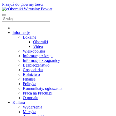
Przejdź do głównej treści
Informacje
Lokalne
Oborniki
Video
Wielkopolska
Informacje z kraju
Informacje z zagranicy
Bezpieczeństwo
Gospodarka
Rolnictwo
Finanse
Polityka
Komunikaty, ogłoszenia
Praca na Pracuj.pl
O portalu
Kultura
Wydarzenia
Muzyka