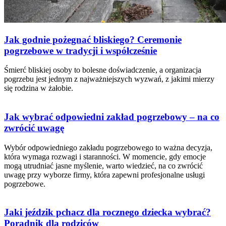
Jak godnie pożegnać bliskiego? Ceremonie
pogrzebowe w tradycji i współcześnie
Śmierć bliskiej osoby to bolesne doświadczenie, a organizacja
pogrzebu jest jednym z najważniejszych wyzwań, z jakimi mierzy
się rodzina w żałobie.
Jak wybrać odpowiedni zakład pogrzebowy – na co
zwrócić uwagę
Wybór odpowiedniego zakładu pogrzebowego to ważna decyzja,
która wymaga rozwagi i staranności. W momencie, gdy emocje
mogą utrudniać jasne myślenie, warto wiedzieć, na co zwrócić
uwagę przy wyborze firmy, która zapewni profesjonalne usługi
pogrzebowe.
Jaki jeździk pchacz dla rocznego dziecka wybrać?
Poradnik dla rodziców