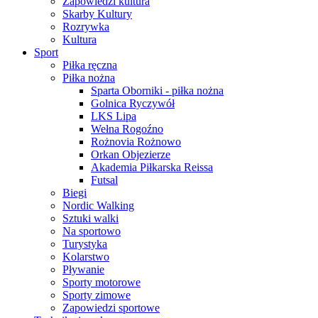
Zapowiedzi kultura
Skarby Kultury
Rozrywka
Kultura
Sport
Piłka ręczna
Piłka nożna
Sparta Oborniki - piłka nożna
Golnica Ryczywół
LKS Lipa
Wełna Rogoźno
Rożnovia Rożnowo
Orkan Objezierze
Akademia Piłkarska Reissa
Futsal
Biegi
Nordic Walking
Sztuki walki
Na sportowo
Turystyka
Kolarstwo
Pływanie
Sporty motorowe
Sporty zimowe
Zapowiedzi sportowe