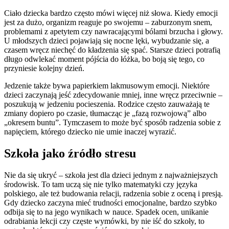
Ciało dziecka bardzo często mówi więcej niż słowa. Kiedy emocji
jest za dużo, organizm reaguje po swojemu – zaburzonym snem,
problemami z apetytem czy nawracającymi bólami brzucha i głowy.
U młodszych dzieci pojawiają się nocne lęki, wybudzanie się, a
czasem wręcz niechęć do kładzenia się spać. Starsze dzieci potrafią
długo odwlekać moment pójścia do łóżka, bo boją się tego, co
przyniesie kolejny dzień.
Jedzenie także bywa papierkiem lakmusowym emocji. Niektóre
dzieci zaczynają jeść zdecydowanie mniej, inne wręcz przeciwnie –
poszukują w jedzeniu pocieszenia. Rodzice często zauważają te
zmiany dopiero po czasie, tłumacząc je „fazą rozwojową” albo
„okresem buntu”. Tymczasem to może być sposób radzenia sobie z
napięciem, którego dziecko nie umie inaczej wyrazić.
Szkoła jako źródło stresu
Nie da się ukryć – szkoła jest dla dzieci jednym z najważniejszych
środowisk. To tam uczą się nie tylko matematyki czy języka
polskiego, ale też budowania relacji, radzenia sobie z oceną i presją.
Gdy dziecko zaczyna mieć trudności emocjonalne, bardzo szybko
odbija się to na jego wynikach w nauce. Spadek ocen, unikanie
odrabiania lekcji czy częste wymówki, by nie iść do szkoły, to