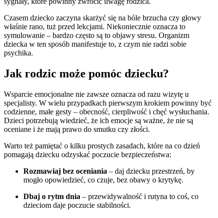
sygnały, które powinny zwrócić uwagę rodzica.
Czasem dziecko zaczyna skarżyć się na bóle brzucha czy głowy
właśnie rano, tuż przed lekcjami. Niekoniecznie oznacza to
symulowanie – bardzo często są to objawy stresu. Organizm
dziecka w ten sposób manifestuje to, z czym nie radzi sobie
psychika.
Jak rodzic może pomóc dziecku?
Wsparcie emocjonalne nie zawsze oznacza od razu wizytę u
specjalisty. W wielu przypadkach pierwszym krokiem powinny być
codzienne, małe gesty – obecność, cierpliwość i chęć wysłuchania.
Dzieci potrzebują wiedzieć, że ich emocje są ważne, że nie są
oceniane i że mają prawo do smutku czy złości.
Warto też pamiętać o kilku prostych zasadach, które na co dzień
pomagają dziecku odzyskać poczucie bezpieczeństwa:
Rozmawiaj bez oceniania
– daj dziecku przestrzeń, by
mogło opowiedzieć, co czuje, bez obawy o krytykę.
Dbaj o rytm dnia
– przewidywalność i rutyna to coś, co
dzieciom daje poczucie stabilności.