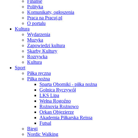
Finanse
Polityka
Komunikaty, ogłoszenia
Praca na Pracuj.pl
O portalu
Kultura
Wydarzenia
Muzyka
Zapowiedzi kultura
Skarby Kultury
Rozrywka
Kultura
Sport
Piłka ręczna
Piłka nożna
Sparta Oborniki - piłka nożna
Golnica Ryczywół
LKS Lipa
Wełna Rogoźno
Rożnovia Rożnowo
Orkan Objezierze
Akademia Piłkarska Reissa
Futsal
Biegi
Nordic Walking