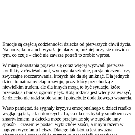
Emocje są częścią codzienności dziecka od pierwszych chwil życia.
Na początku maluch wyraża je płaczem, później uczy się mówić o
tym, co czuje – choć nie zawsze potrafi to zrobić wprost.
W miarę dorastania pojawia się coraz więcej wyzwań: pierwsze
konflikty z rówieśnikami, wymagania szkolne, presja otoczenia czy
zwyczajne rozczarowania, których nie da się uniknąć. Dla jednych
dzieci to naturalny etap rozwoju, przez który przechodzą z
niewielkim trudem, ale dla innych mogą to być sytuacje, które
przerastają i budzą ogromny lęk. Rolą rodzica jest wtedy zauważyć,
że dziecko nie radzi sobie samo i potrzebuje dodatkowego wsparcia.
Warto pamiętać, że sygnały kryzysu emocjonalnego u dzieci rzadko
wyglądają tak, jak u dorosłych. To, co dla nas byłoby smutkiem czy
zmartwieniem, u dziecka może przejawiać się w zupełnie inny
sposób – czasem w postaci wybuchów złości, a innym razem w
nagłym wycofaniu i ciszy. Dlatego tak istotna jest uważna