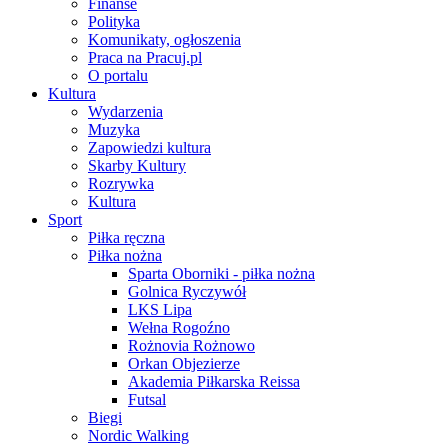
Finanse
Polityka
Komunikaty, ogłoszenia
Praca na Pracuj.pl
O portalu
Kultura
Wydarzenia
Muzyka
Zapowiedzi kultura
Skarby Kultury
Rozrywka
Kultura
Sport
Piłka ręczna
Piłka nożna
Sparta Oborniki - piłka nożna
Golnica Ryczywół
LKS Lipa
Wełna Rogoźno
Rożnovia Rożnowo
Orkan Objezierze
Akademia Piłkarska Reissa
Futsal
Biegi
Nordic Walking