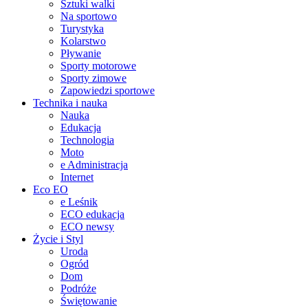
Sztuki walki
Na sportowo
Turystyka
Kolarstwo
Pływanie
Sporty motorowe
Sporty zimowe
Zapowiedzi sportowe
Technika i nauka
Nauka
Edukacja
Technologia
Moto
e Administracja
Internet
Eco EO
e Leśnik
ECO edukacja
ECO newsy
Życie i Styl
Uroda
Ogród
Dom
Podróże
Świętowanie