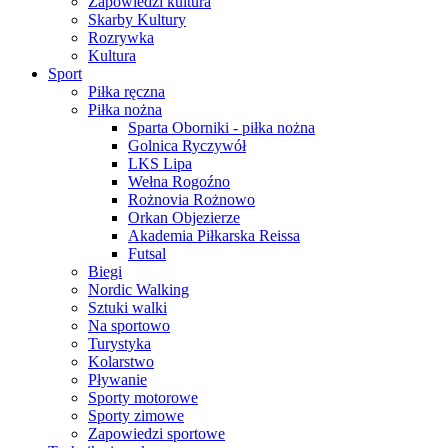
Zapowiedzi kultura
Skarby Kultury
Rozrywka
Kultura
Sport
Piłka ręczna
Piłka nożna
Sparta Oborniki - piłka nożna
Golnica Ryczywół
LKS Lipa
Wełna Rogoźno
Rożnovia Rożnowo
Orkan Objezierze
Akademia Piłkarska Reissa
Futsal
Biegi
Nordic Walking
Sztuki walki
Na sportowo
Turystyka
Kolarstwo
Pływanie
Sporty motorowe
Sporty zimowe
Zapowiedzi sportowe