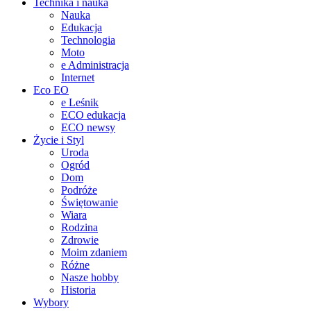
Technika i nauka
Nauka
Edukacja
Technologia
Moto
e Administracja
Internet
Eco EO
e Leśnik
ECO edukacja
ECO newsy
Życie i Styl
Uroda
Ogród
Dom
Podróże
Świętowanie
Wiara
Rodzina
Zdrowie
Moim zdaniem
Różne
Nasze hobby
Historia
Wybory