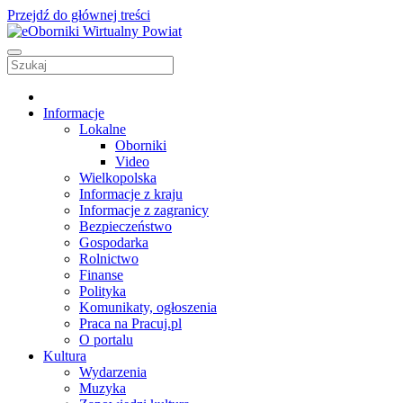
Przejdź do głównej treści
Informacje
Lokalne
Oborniki
Video
Wielkopolska
Informacje z kraju
Informacje z zagranicy
Bezpieczeństwo
Gospodarka
Rolnictwo
Finanse
Polityka
Komunikaty, ogłoszenia
Praca na Pracuj.pl
O portalu
Kultura
Wydarzenia
Muzyka