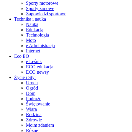
Sporty motorowe
Sporty zimowe
Zapowiedzi sportowe
Technika i nauka
Nauka
Edukacja
Technologia
Moto
e Administracja
Internet
Eco EO
e Leśnik
ECO edukacja
ECO newsy
Życie i Styl
Uroda
Ogród
Dom
Podróże
Świętowanie
Wiara
Rodzina
Zdrowie
Moim zdaniem
Różne