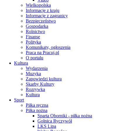
Wielkopolska
Informacje z kraju
Informacje z zagranicy
Bezpieczeństwo
Gospodarka
Rolnictwo
Finanse
Polityka
Komunikaty, ogłoszenia
Praca na Pracuj.pl
O portalu
Kultura
Wydarzenia
Muzyka
Zapowiedzi kultura
Skarby Kultury
Rozrywka
Kultura
Sport
Piłka ręczna
Piłka nożna
Sparta Oborniki - piłka nożna
Golnica Ryczywół
LKS Lipa