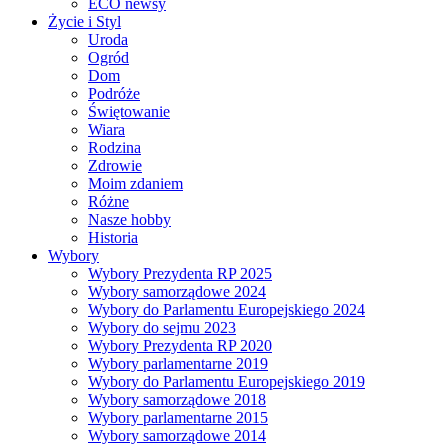
ECO newsy
Życie i Styl
Uroda
Ogród
Dom
Podróże
Świętowanie
Wiara
Rodzina
Zdrowie
Moim zdaniem
Różne
Nasze hobby
Historia
Wybory
Wybory Prezydenta RP 2025
Wybory samorządowe 2024
Wybory do Parlamentu Europejskiego 2024
Wybory do sejmu 2023
Wybory Prezydenta RP 2020
Wybory parlamentarne 2019
Wybory do Parlamentu Europejskiego 2019
Wybory samorządowe 2018
Wybory parlamentarne 2015
Wybory samorządowe 2014