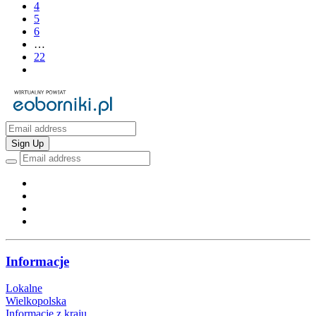
4
5
6
…
22
Sign Up
Informacje
Lokalne
Wielkopolska
Informacje z kraju