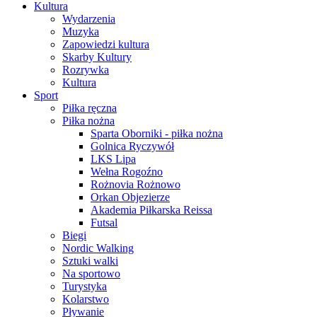
Kultura
Wydarzenia
Muzyka
Zapowiedzi kultura
Skarby Kultury
Rozrywka
Kultura
Sport
Piłka ręczna
Piłka nożna
Sparta Oborniki - piłka nożna
Golnica Ryczywół
LKS Lipa
Wełna Rogoźno
Rożnovia Rożnowo
Orkan Objezierze
Akademia Piłkarska Reissa
Futsal
Biegi
Nordic Walking
Sztuki walki
Na sportowo
Turystyka
Kolarstwo
Pływanie