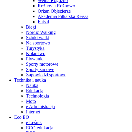
Wełna Rogoźno
Rożnovia Rożnowo
Orkan Objezierze
Akademia Piłkarska Reissa
Futsal
Biegi
Nordic Walking
Sztuki walki
Na sportowo
Turystyka
Kolarstwo
Pływanie
Sporty motorowe
Sporty zimowe
Zapowiedzi sportowe
Technika i nauka
Nauka
Edukacja
Technologia
Moto
e Administracja
Internet
Eco EO
e Leśnik
ECO edukacja