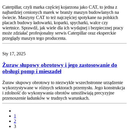
Caterpillar, czyli marka częściej kojarzona jako CAT, to jedna z
najbardziej cenionych marek w branży maszyn budowlanych na
świecie. Maszyny CAT to też najczęściej spotykane na polskich
placach budowy ładowarki, koparki, spycharki, walce czy
wiertnice. Sprawdź, jak wiele dla ich wydajnej i bezpiecznej pracy
może zdziałać profesjonalny serwis Caterpillar oraz eksperckie
przeglądy maszyn tego producenta.
Sty 17, 2025
Żuraw słupowy obrotowy i jego zastosowanie do
obsługi pomp i mieszadeł
Żuraw słupowy obrotowy to niezwykle wszechstronne urządzenie
wykorzystywane w różnych sektorach przemysłu. Jego konstrukcja
i zdolność do wykonywania obrotów umożliwiają precyzyjne
przenoszenie ładunków w trudnych warunkach.
1
2
3