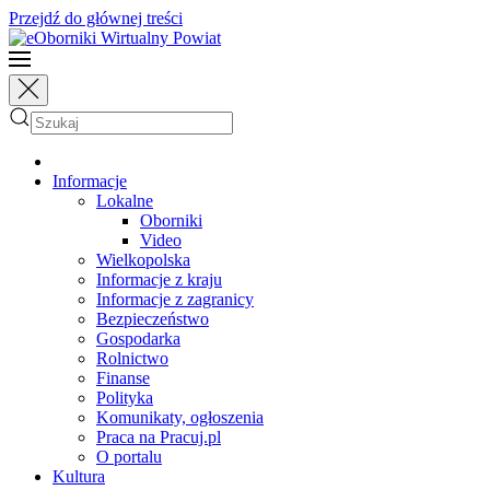
Przejdź do głównej treści
Informacje
Lokalne
Oborniki
Video
Wielkopolska
Informacje z kraju
Informacje z zagranicy
Bezpieczeństwo
Gospodarka
Rolnictwo
Finanse
Polityka
Komunikaty, ogłoszenia
Praca na Pracuj.pl
O portalu
Kultura