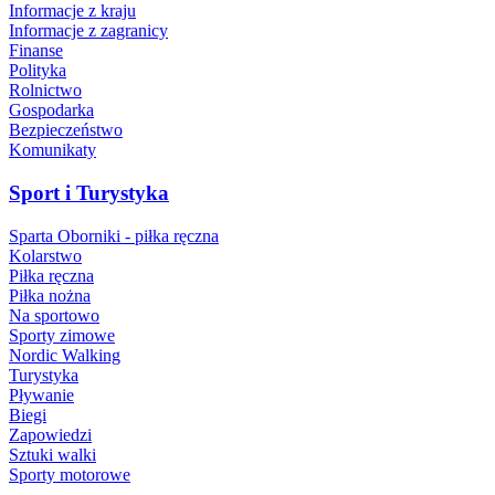
Informacje z kraju
Informacje z zagranicy
Finanse
Polityka
Rolnictwo
Gospodarka
Bezpieczeństwo
Komunikaty
Sport i Turystyka
Sparta Oborniki - piłka ręczna
Kolarstwo
Piłka ręczna
Piłka nożna
Na sportowo
Sporty zimowe
Nordic Walking
Turystyka
Pływanie
Biegi
Zapowiedzi
Sztuki walki
Sporty motorowe