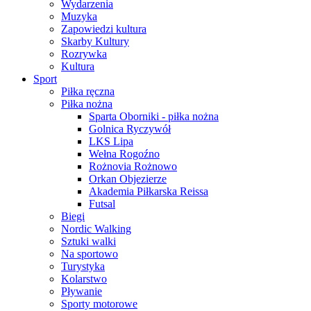
Wydarzenia
Muzyka
Zapowiedzi kultura
Skarby Kultury
Rozrywka
Kultura
Sport
Piłka ręczna
Piłka nożna
Sparta Oborniki - piłka nożna
Golnica Ryczywół
LKS Lipa
Wełna Rogoźno
Rożnovia Rożnowo
Orkan Objezierze
Akademia Piłkarska Reissa
Futsal
Biegi
Nordic Walking
Sztuki walki
Na sportowo
Turystyka
Kolarstwo
Pływanie
Sporty motorowe