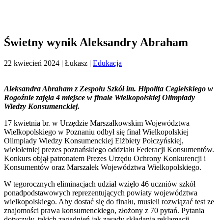
Świetny wynik Aleksandry Abraham
22 kwiecień 2024
| Łukasz |
Edukacja
Aleksandra Abraham z Zespołu Szkół im. Hipolita Cegielskiego w
Rogoźnie zajęła 4 miejsce w finale Wielkopolskiej Olimpiady
Wiedzy Konsumenckiej.
17 kwietnia br. w Urzędzie Marszałkowskim Województwa
Wielkopolskiego w Poznaniu odbył się finał Wielkopolskiej
Olimpiady Wiedzy Konsumenckiej Elżbiety Połczyńskiej,
wieloletniej prezes poznańskiego oddziału Federacji Konsumentów.
Konkurs objął patronatem Prezes Urzędu Ochrony Konkurencji i
Konsumentów oraz Marszałek Województwa Wielkopolskiego.
W tegorocznych eliminacjach udział wzięło 46 uczniów szkół
ponadpodstawowych reprezentujących powiaty województwa
wielkopolskiego. Aby dostać się do finału, musieli rozwiązać test ze
znajomości prawa konsumenckiego, złożony z 70 pytań. Pytania
dotyczyły, takich zagadnień jak zasady składania reklamacji,