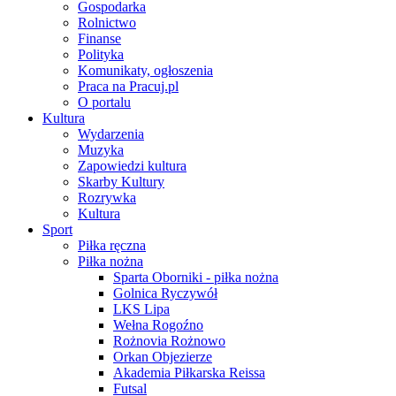
Gospodarka
Rolnictwo
Finanse
Polityka
Komunikaty, ogłoszenia
Praca na Pracuj.pl
O portalu
Kultura
Wydarzenia
Muzyka
Zapowiedzi kultura
Skarby Kultury
Rozrywka
Kultura
Sport
Piłka ręczna
Piłka nożna
Sparta Oborniki - piłka nożna
Golnica Ryczywół
LKS Lipa
Wełna Rogoźno
Rożnovia Rożnowo
Orkan Objezierze
Akademia Piłkarska Reissa
Futsal