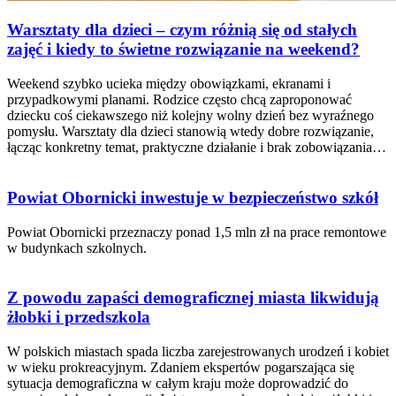
Warsztaty dla dzieci – czym różnią się od stałych
zajęć i kiedy to świetne rozwiązanie na weekend?
Weekend szybko ucieka między obowiązkami, ekranami i
przypadkowymi planami. Rodzice często chcą zaproponować
dziecku coś ciekawszego niż kolejny wolny dzień bez wyraźnego
pomysłu. Warsztaty dla dzieci stanowią wtedy dobre rozwiązanie,
łącząc konkretny temat, praktyczne działanie i brak zobowiązania…
Powiat Obornicki inwestuje w bezpieczeństwo szkół
Powiat Obornicki przeznaczy ponad 1,5 mln zł na prace remontowe
w budynkach szkolnych.
Z powodu zapaści demograficznej miasta likwidują
żłobki i przedszkola
W polskich miastach spada liczba zarejestrowanych urodzeń i kobiet
w wieku prokreacyjnym. Zdaniem ekspertów pogarszająca się
sytuacja demograficzna w całym kraju może doprowadzić do