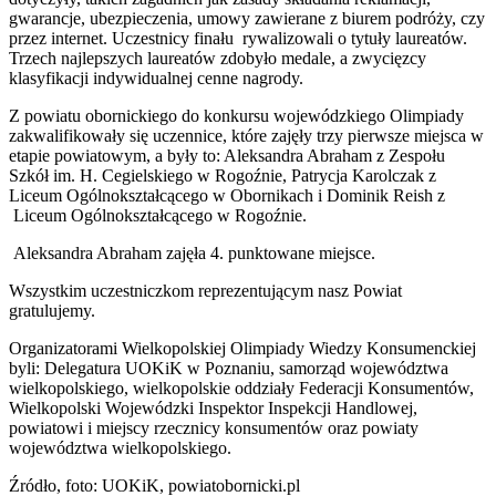
gwarancje, ubezpieczenia, umowy zawierane z biurem podróży, czy
przez internet. Uczestnicy finału rywalizowali o tytuły laureatów.
Trzech najlepszych laureatów zdobyło medale, a zwycięzcy
klasyfikacji indywidualnej cenne nagrody.
Z powiatu obornickiego do konkursu wojewódzkiego Olimpiady
zakwalifikowały się uczennice, które zajęły trzy pierwsze miejsca w
etapie powiatowym, a były to: Aleksandra Abraham z Zespołu
Szkół im. H. Cegielskiego w Rogoźnie, Patrycja Karolczak z
Liceum Ogólnokształcącego w Obornikach i Dominik Reish z
Liceum Ogólnokształcącego w Rogoźnie.
Aleksandra Abraham zajęła 4. punktowane miejsce.
Wszystkim uczestniczkom reprezentującym nasz Powiat
gratulujemy.
Organizatorami Wielkopolskiej Olimpiady Wiedzy Konsumenckiej
byli: Delegatura UOKiK w Poznaniu, samorząd województwa
wielkopolskiego, wielkopolskie oddziały Federacji Konsumentów,
Wielkopolski Wojewódzki Inspektor Inspekcji Handlowej,
powiatowi i miejscy rzecznicy konsumentów oraz powiaty
województwa wielkopolskiego.
Źródło, foto: UOKiK, powiatobornicki.pl