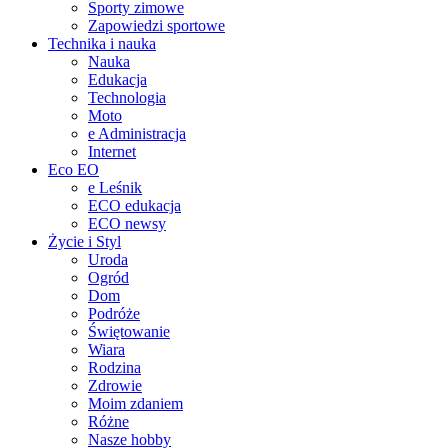
Sporty zimowe
Zapowiedzi sportowe
Technika i nauka
Nauka
Edukacja
Technologia
Moto
e Administracja
Internet
Eco EO
e Leśnik
ECO edukacja
ECO newsy
Życie i Styl
Uroda
Ogród
Dom
Podróże
Świętowanie
Wiara
Rodzina
Zdrowie
Moim zdaniem
Różne
Nasze hobby