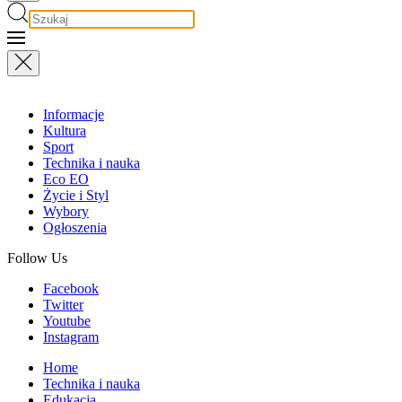
Informacje
Kultura
Sport
Technika i nauka
Eco EO
Życie i Styl
Wybory
Ogłoszenia
Follow Us
Facebook
Twitter
Youtube
Instagram
Home
Technika i nauka
Edukacja