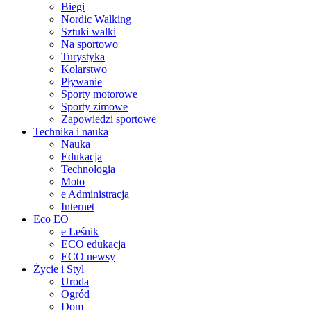
Biegi
Nordic Walking
Sztuki walki
Na sportowo
Turystyka
Kolarstwo
Pływanie
Sporty motorowe
Sporty zimowe
Zapowiedzi sportowe
Technika i nauka
Nauka
Edukacja
Technologia
Moto
e Administracja
Internet
Eco EO
e Leśnik
ECO edukacja
ECO newsy
Życie i Styl
Uroda
Ogród
Dom