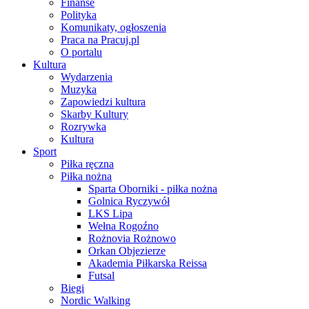
Finanse
Polityka
Komunikaty, ogłoszenia
Praca na Pracuj.pl
O portalu
Kultura
Wydarzenia
Muzyka
Zapowiedzi kultura
Skarby Kultury
Rozrywka
Kultura
Sport
Piłka ręczna
Piłka nożna
Sparta Oborniki - piłka nożna
Golnica Ryczywół
LKS Lipa
Wełna Rogoźno
Rożnovia Rożnowo
Orkan Objezierze
Akademia Piłkarska Reissa
Futsal
Biegi
Nordic Walking