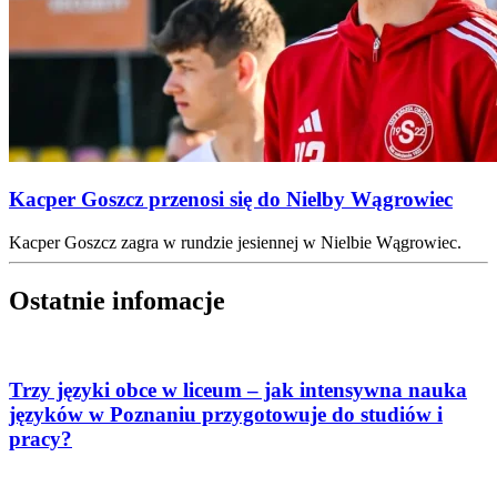
Kacper Goszcz przenosi się do Nielby Wągrowiec
Kacper Goszcz zagra w rundzie jesiennej w Nielbie Wągrowiec.
Ostatnie infomacje
Trzy języki obce w liceum – jak intensywna nauka
języków w Poznaniu przygotowuje do studiów i
pracy?