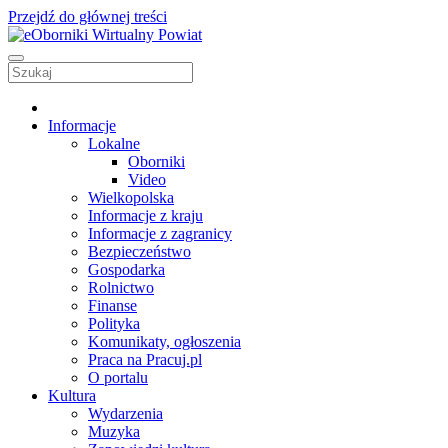
Przejdź do głównej treści
Informacje
Lokalne
Oborniki
Video
Wielkopolska
Informacje z kraju
Informacje z zagranicy
Bezpieczeństwo
Gospodarka
Rolnictwo
Finanse
Polityka
Komunikaty, ogłoszenia
Praca na Pracuj.pl
O portalu
Kultura
Wydarzenia
Muzyka