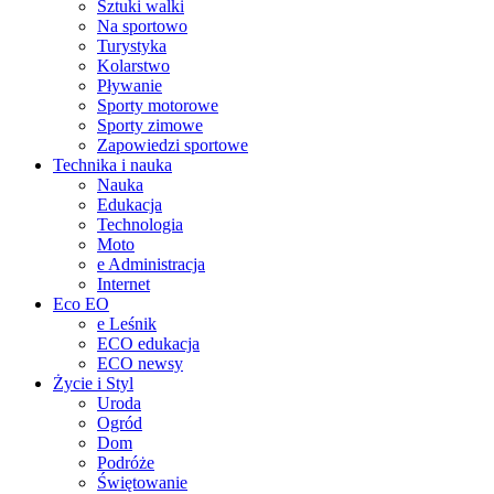
Sztuki walki
Na sportowo
Turystyka
Kolarstwo
Pływanie
Sporty motorowe
Sporty zimowe
Zapowiedzi sportowe
Technika i nauka
Nauka
Edukacja
Technologia
Moto
e Administracja
Internet
Eco EO
e Leśnik
ECO edukacja
ECO newsy
Życie i Styl
Uroda
Ogród
Dom
Podróże
Świętowanie