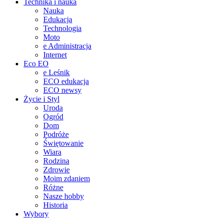
Technika i nauka
Nauka
Edukacja
Technologia
Moto
e Administracja
Internet
Eco EO
e Leśnik
ECO edukacja
ECO newsy
Życie i Styl
Uroda
Ogród
Dom
Podróże
Świętowanie
Wiara
Rodzina
Zdrowie
Moim zdaniem
Różne
Nasze hobby
Historia
Wybory