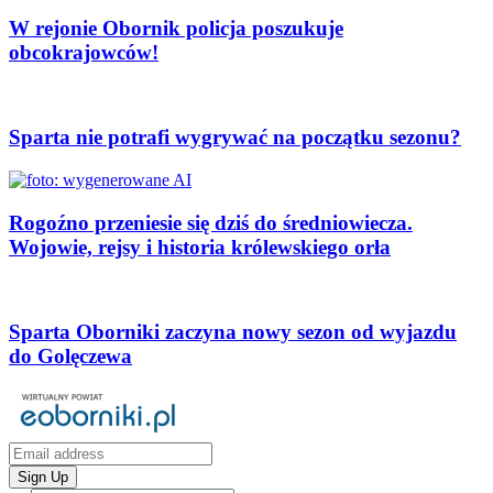
W rejonie Obornik policja poszukuje
obcokrajowców!
Sparta nie potrafi wygrywać na początku sezonu?
Rogoźno przeniesie się dziś do średniowiecza.
Wojowie, rejsy i historia królewskiego orła
Sparta Oborniki zaczyna nowy sezon od wyjazdu
do Golęczewa
Sign Up