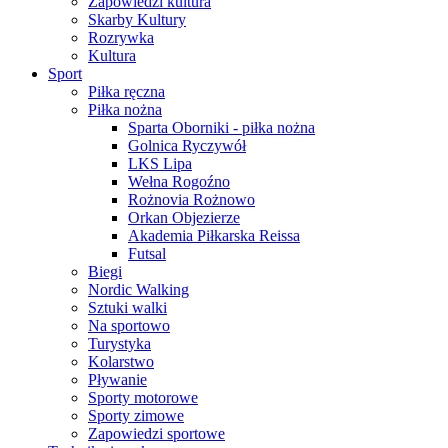
Zapowiedzi kultura
Skarby Kultury
Rozrywka
Kultura
Sport
Piłka ręczna
Piłka nożna
Sparta Oborniki - piłka nożna
Golnica Ryczywół
LKS Lipa
Wełna Rogoźno
Rożnovia Rożnowo
Orkan Objezierze
Akademia Piłkarska Reissa
Futsal
Biegi
Nordic Walking
Sztuki walki
Na sportowo
Turystyka
Kolarstwo
Pływanie
Sporty motorowe
Sporty zimowe
Zapowiedzi sportowe