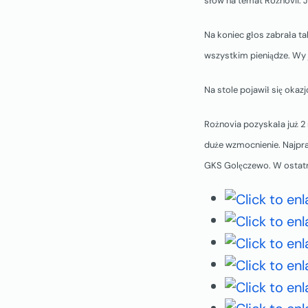
słów na temat Rożnovii. 
Na koniec głos zabrała t
wszystkim pieniądze. Wy je
Na stole pojawił się okaz
Rożnovia pozyskała już 2
duże wzmocnienie. Najpr
GKS Golęczewo. W ostatni