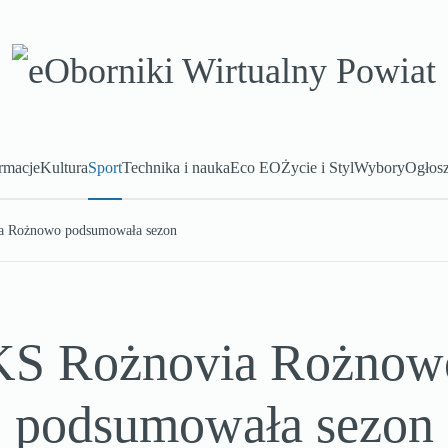
rmacje
Kultura
Sport
Technika i nauka
Eco EO
Życie i Styl
Wybory
Ogłosz
a Rożnowo podsumowała sezon
KS Rożnovia Rożnow
podsumowała sezon