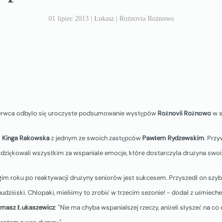
01 lipiec 2013
| Łukasz |
Rożnovia Rożnowo
zerwca odbyło się uroczyste podsumowanie występów
Rożnovii Rożnowo
w s
s
Kinga Rakowska
z jednym ze swoich zastępców
Pawłem Rydzewskim
. Przyw
odziękowali wszystkim za wspaniałe emocje, które dostarczyła drużyna s
im roku po reaktywacji drużyny seniorów jest sukcesem. Przyszedł on szybc
dziński. Chłopaki, mieliśmy to zrobić w trzecim sezonie! - dodał z uśmiech
masz Łukaszewicz
: "Nie ma chyba wspanialszej rzeczy, aniżeli słyszeć na co