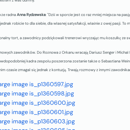
Jestem z was dumny."
akże radna
Anna Rydzewska
: "Dziś w sporcie jest co raz mniej miejsca na pasję
dnak robicie to dla siebie, dla własnej satysfakcji, właśnie z owej pasji. To 
jonalny tort, a zawodnicy podziękowali trenerowi wręczając mu koszulkę ze 
 nowych zawodników. Do Rożnowa z Orkanu wracają Dariusz Senger i Michał
awdopodobniej kadra zespołu poszerzona zostanie także o Sebastiana Wein
m czasie zmagał się jednak z kontuzją. Trwają rozmowy z innymi zawodnika