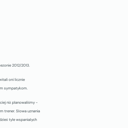
ezonie 2012/2013.
itali oni licznie
woim sympatykom.
iej niż planowaliśmy -
em trener. Słowa uznania
 dzień tyle wspaniałych