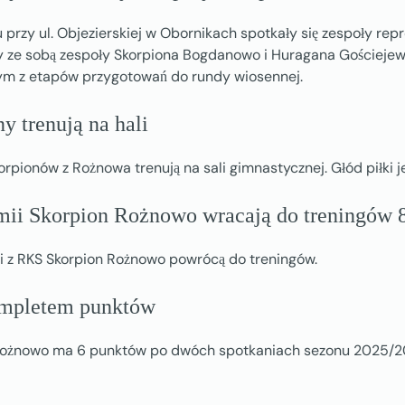
przy ul. Objezierskiej w Obornikach spotkały się zespoły repr
ły ze sobą zespoły Skorpiona Bogdanowo i Huragana Gościejewo
ym z etapów przygotowań do rundy wiosennej.
y trenują na hali
rpionów z Rożnowa trenują na sali gimnastycznej. Głód piłki j
mii Skorpion Rożnowo wracają do treningów 8
eci z RKS Skorpion Rożnowo powrócą do treningów.
ompletem punktów
Rożnowo ma 6 punktów po dwóch spotkaniach sezonu 2025/2