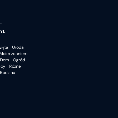
TYL
więta
Uroda
Moim zdaniem
Dom
Ogród
bby
Różne
Rodzina