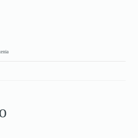
enia
o