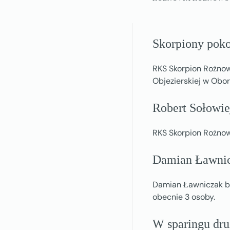
Skorpiony poko
RKS Skorpion Rożnowo
Objezierskiej w Obor
Robert Sołowie
RKS Skorpion Rożnow
Damian Ławnicz
Damian Ławniczak bę
obecnie 3 osoby.
W sparingu dru