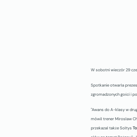
W sobotni wieczór 29 c
Spotkanie otwarła preze
zgromadzonych gości i p
"Awans do A-klasy w drug
mówił trener Mirosław Chu
przekazał także Sołtys
To