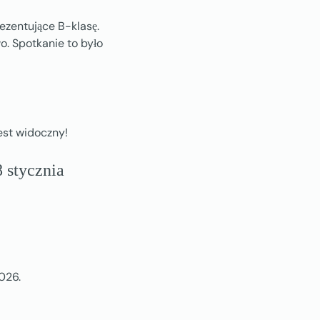
ezentujące B-klasę.
. Spotkanie to było
est widoczny!
 stycznia
026.