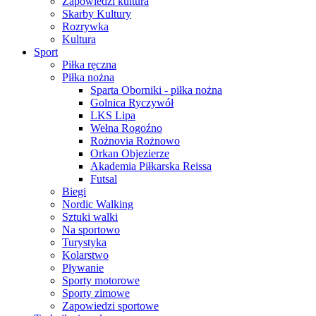
Zapowiedzi kultura
Skarby Kultury
Rozrywka
Kultura
Sport
Piłka ręczna
Piłka nożna
Sparta Oborniki - piłka nożna
Golnica Ryczywół
LKS Lipa
Wełna Rogoźno
Rożnovia Rożnowo
Orkan Objezierze
Akademia Piłkarska Reissa
Futsal
Biegi
Nordic Walking
Sztuki walki
Na sportowo
Turystyka
Kolarstwo
Pływanie
Sporty motorowe
Sporty zimowe
Zapowiedzi sportowe