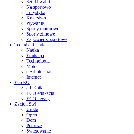
Sztuki walki
Na sportowo
Turystyka
Kolarstwo
Pływanie
Sporty motorowe
Sporty zimowe
Zapowiedzi sportowe
Technika i nauka
Nauka
Edukacja
Technologia
Moto
e Administracja
Internet
Eco EO
e Leśnik
ECO edukacja
ECO newsy
Życie i Styl
Uroda
Ogród
Dom
Podróże
Świętowanie