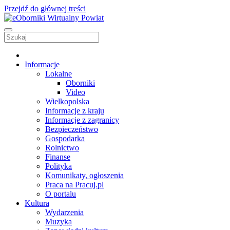
Przejdź do głównej treści
Informacje
Lokalne
Oborniki
Video
Wielkopolska
Informacje z kraju
Informacje z zagranicy
Bezpieczeństwo
Gospodarka
Rolnictwo
Finanse
Polityka
Komunikaty, ogłoszenia
Praca na Pracuj.pl
O portalu
Kultura
Wydarzenia
Muzyka