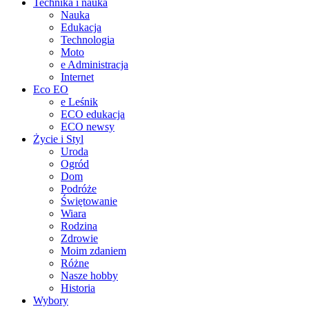
Technika i nauka
Nauka
Edukacja
Technologia
Moto
e Administracja
Internet
Eco EO
e Leśnik
ECO edukacja
ECO newsy
Życie i Styl
Uroda
Ogród
Dom
Podróże
Świętowanie
Wiara
Rodzina
Zdrowie
Moim zdaniem
Różne
Nasze hobby
Historia
Wybory