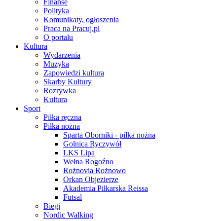
Finanse
Polityka
Komunikaty, ogłoszenia
Praca na Pracuj.pl
O portalu
Kultura
Wydarzenia
Muzyka
Zapowiedzi kultura
Skarby Kultury
Rozrywka
Kultura
Sport
Piłka ręczna
Piłka nożna
Sparta Oborniki - piłka nożna
Golnica Ryczywół
LKS Lipa
Wełna Rogoźno
Rożnovia Rożnowo
Orkan Objezierze
Akademia Piłkarska Reissa
Futsal
Biegi
Nordic Walking