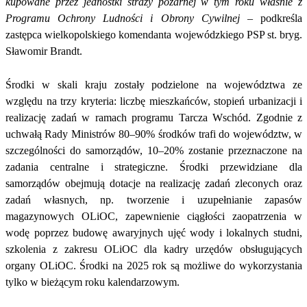
kupowane przez jednostki straży pożarnej w tym roku właśnie z
Programu Ochrony Ludności i Obrony Cywilnej
– podkreśla
zastępca wielkopolskiego komendanta wojewódzkiego PSP st. bryg.
Sławomir Brandt.
Środki w skali kraju zostały podzielone na województwa ze
względu na trzy kryteria: liczbę mieszkańców, stopień urbanizacji i
realizację zadań w ramach programu Tarcza Wschód.
Zgodnie z
uchwałą Rady Ministrów 80–90% środków trafi do województw, w
szczególności do samorządów, 10–20% zostanie przeznaczone na
zadania centralne i strategiczne. Środki przewidziane dla
samorządów obejmują dotacje na realizację zadań zleconych oraz
zadań własnych, np. tworzenie i uzupełnianie zapasów
magazynowych OLiOC, zapewnienie ciągłości zaopatrzenia w
wodę poprzez budowę awaryjnych ujęć wody i lokalnych studni,
szkolenia z zakresu OLiOC dla kadry urzędów obsługujących
organy OLiOC.
Środki na 2025 rok są możliwe do wykorzystania
tylko w bieżącym roku kalendarzowym.