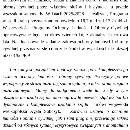
obrony cywilnej przez właściwe służby i instytucje, a przede
wszystkim samorządy. W latach 2025-2026 na realizację Programu
w skali kraju przeznaczono odpowiednio 16,7 mld zł i 17,2 mld zł.
W przyszłości Programy Ochrony Ludności i Obrony Cywilnej
opracowywane będą na okres czterech lat, z aktualizacją co dwa
lata.
Na finansowanie zadań z zakresu ochrony ludności i obrony
cywilnej przeznacza się corocznie środki w wysokości nie niższej
niż 0,3 % PKB.
–
Ten rok jest początkiem budowy szerokiego i kompleksowego
systemu ochrony ludności i obrony cywilnej. Tworzymy go we
współpracy ze strażą pożarną, samorządami, a także organizacjami
pozarządowymi. Mamy do nadgonienia wiele lat, kiedy w tym
obszarze nie działo się nic albo naprawdę niewiele, stąd też bardzo
dynamiczne i kompleksowe działania rządu
– mówi wojewoda
wielkopolska Agata Sobczyk. –
Zarówno ustawa o ochronie
ludności i obronie cywilnej, jak i sam program, przewiduje zakres
działań od różnych sytuacji kryzysowych związanych z anomaliami