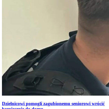
Dzielnicowi pomogli zagubionemu seniorowi wrócić
bezpiecznie do domu