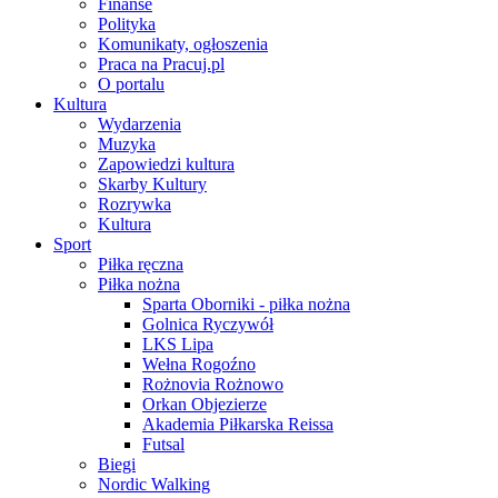
Finanse
Polityka
Komunikaty, ogłoszenia
Praca na Pracuj.pl
O portalu
Kultura
Wydarzenia
Muzyka
Zapowiedzi kultura
Skarby Kultury
Rozrywka
Kultura
Sport
Piłka ręczna
Piłka nożna
Sparta Oborniki - piłka nożna
Golnica Ryczywół
LKS Lipa
Wełna Rogoźno
Rożnovia Rożnowo
Orkan Objezierze
Akademia Piłkarska Reissa
Futsal
Biegi
Nordic Walking