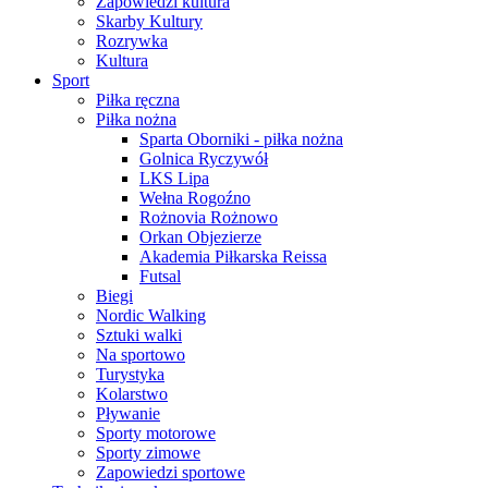
Zapowiedzi kultura
Skarby Kultury
Rozrywka
Kultura
Sport
Piłka ręczna
Piłka nożna
Sparta Oborniki - piłka nożna
Golnica Ryczywół
LKS Lipa
Wełna Rogoźno
Rożnovia Rożnowo
Orkan Objezierze
Akademia Piłkarska Reissa
Futsal
Biegi
Nordic Walking
Sztuki walki
Na sportowo
Turystyka
Kolarstwo
Pływanie
Sporty motorowe
Sporty zimowe
Zapowiedzi sportowe