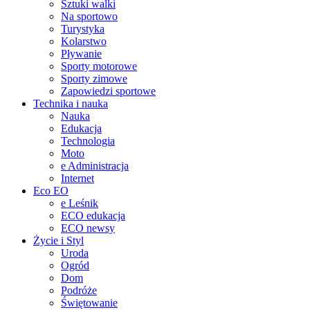
Sztuki walki
Na sportowo
Turystyka
Kolarstwo
Pływanie
Sporty motorowe
Sporty zimowe
Zapowiedzi sportowe
Technika i nauka
Nauka
Edukacja
Technologia
Moto
e Administracja
Internet
Eco EO
e Leśnik
ECO edukacja
ECO newsy
Życie i Styl
Uroda
Ogród
Dom
Podróże
Świętowanie