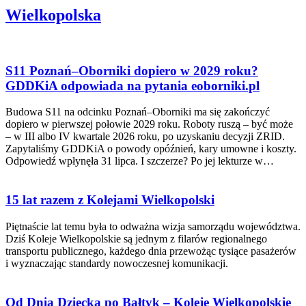
Wielkopolska
S11 Poznań–Oborniki dopiero w 2029 roku?
GDDKiA odpowiada na pytania eoborniki.pl
Budowa S11 na odcinku Poznań–Oborniki ma się zakończyć
dopiero w pierwszej połowie 2029 roku. Roboty ruszą – być może
– w III albo IV kwartale 2026 roku, po uzyskaniu decyzji ZRID.
Zapytaliśmy GDDKiA o powody opóźnień, kary umowne i koszty.
Odpowiedź wpłynęła 31 lipca. I szczerze? Po jej lekturze w…
15 lat razem z Kolejami Wielkopolski
Piętnaście lat temu była to odważna wizja samorządu województwa.
Dziś Koleje Wielkopolskie są jednym z filarów regionalnego
transportu publicznego, każdego dnia przewożąc tysiące pasażerów
i wyznaczając standardy nowoczesnej komunikacji.
Od Dnia Dziecka po Bałtyk – Koleje Wielkopolskie