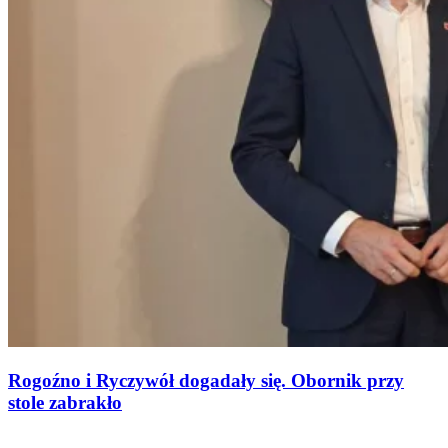
Rogoźno i Ryczywół dogadały się. Obornik przy
stole zabrakło