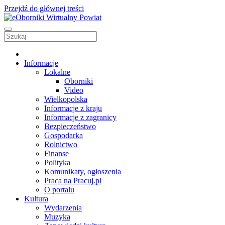
Przejdź do głównej treści
Informacje
Lokalne
Oborniki
Video
Wielkopolska
Informacje z kraju
Informacje z zagranicy
Bezpieczeństwo
Gospodarka
Rolnictwo
Finanse
Polityka
Komunikaty, ogłoszenia
Praca na Pracuj.pl
O portalu
Kultura
Wydarzenia
Muzyka