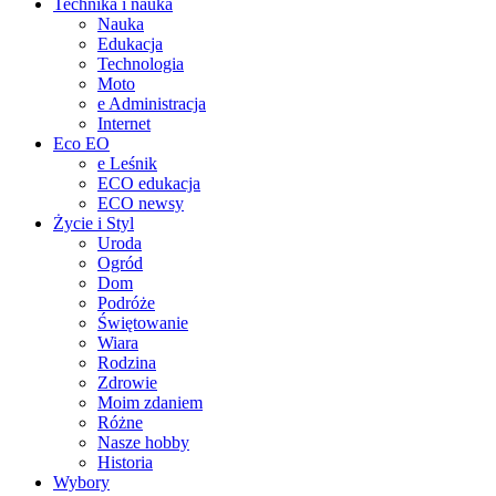
Technika i nauka
Nauka
Edukacja
Technologia
Moto
e Administracja
Internet
Eco EO
e Leśnik
ECO edukacja
ECO newsy
Życie i Styl
Uroda
Ogród
Dom
Podróże
Świętowanie
Wiara
Rodzina
Zdrowie
Moim zdaniem
Różne
Nasze hobby
Historia
Wybory