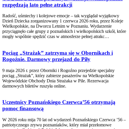
rozpędzają lato pełne atrakcji
Radość, uśmiechy i kolejowe emocje – tak wyglądał wyjątkowy
Dzień Dziecka zorganizowany 1 czerwca 2026 roku, przez Koleje
Wielkopolskie, na Dworcu Letnim w Poznaniu. Wydarzenie
przyciągnęło całe grupy z poznańskich i wielkopolskich szkół, które
mogły wspólnie spędzić czas w atmosferze pełnej atrakc…
Pociąg „Strażak” zatrzyma się w Obornikach i
Rogoźnie. Darmowy przejazd do Piły
9 maja 2026 r. przez Oborniki i Rogoźno przejedzie specjalny
pociąg „Strażak”, który zabierze pasażerów na Wielkopolskie
Wojewódzkie Obchody Dnia Strażaka w Pile. Rezerwacja
darmowych biletów ruszyła online.
Uczestnicy Poznańskiego Czerwca’56 otrzymają
pomoc finansową
W 2026 roku mija 70 lat od wydarzeń Poznańskiego Czerwca ’56 –
patriotycznego zrywu poznaniaków, który miał przełomowe