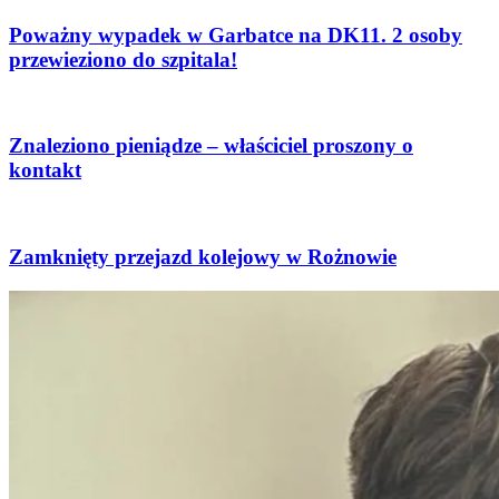
Poważny wypadek w Garbatce na DK11. 2 osoby
przewieziono do szpitala!
Znaleziono pieniądze – właściciel proszony o
kontakt
Zamknięty przejazd kolejowy w Rożnowie