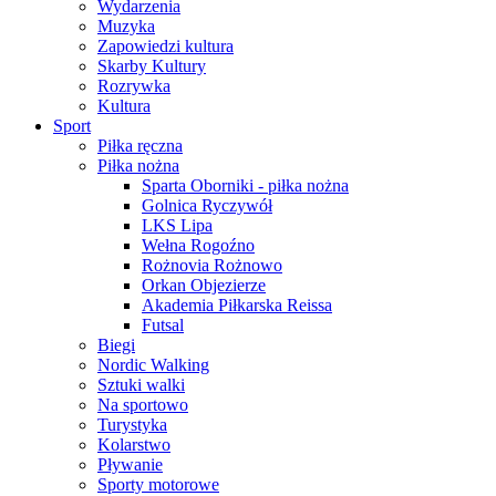
Wydarzenia
Muzyka
Zapowiedzi kultura
Skarby Kultury
Rozrywka
Kultura
Sport
Piłka ręczna
Piłka nożna
Sparta Oborniki - piłka nożna
Golnica Ryczywół
LKS Lipa
Wełna Rogoźno
Rożnovia Rożnowo
Orkan Objezierze
Akademia Piłkarska Reissa
Futsal
Biegi
Nordic Walking
Sztuki walki
Na sportowo
Turystyka
Kolarstwo
Pływanie
Sporty motorowe