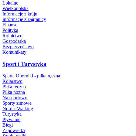
Lokalne
Wielkopolska
Informacje z kraju
Informacje z zagranicy
Finanse
Polityka
Rolnictwo
Gospodarka
Bezpieczeństwo
Komunikaty
Sport i Turystyka
Sparta Oborniki - piłka ręczna
Kolarstwo
Piłka ręczna
Piłka nożna
Na sportowo
Sporty zimowe
Nordic Walking
Turystyka
Pływanie
Biegi
Zapowiedzi
Sztuki walki