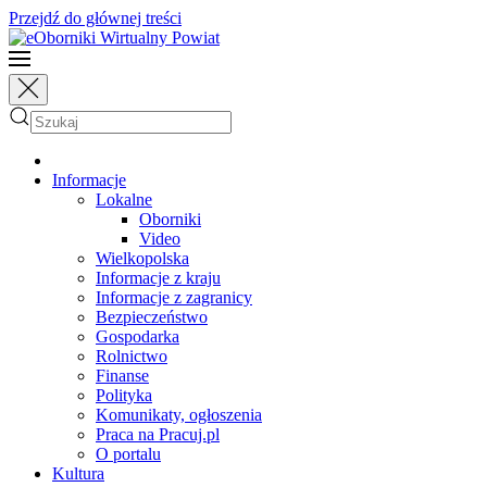
Przejdź do głównej treści
Informacje
Lokalne
Oborniki
Video
Wielkopolska
Informacje z kraju
Informacje z zagranicy
Bezpieczeństwo
Gospodarka
Rolnictwo
Finanse
Polityka
Komunikaty, ogłoszenia
Praca na Pracuj.pl
O portalu
Kultura