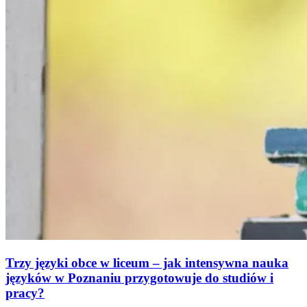
Trzy języki obce w liceum – jak intensywna nauka
języków w Poznaniu przygotowuje do studiów i
pracy?