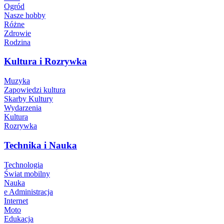
Ogród
Nasze hobby
Różne
Zdrowie
Rodzina
Kultura i Rozrywka
Muzyka
Zapowiedzi kultura
Skarby Kultury
Wydarzenia
Kultura
Rozrywka
Technika i Nauka
Technologia
Świat mobilny
Nauka
e Administracja
Internet
Moto
Edukacja