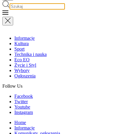
Informacje
Kultura
Sport
Technika i nauka
Eco EO
Życie i Styl
Wybory
Ogłoszenia
Follow Us
Facebook
Twitter
Youtube
Instagram
Home
Informacje
Komunikaty, ogłoszenia