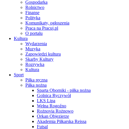
Gospodarka
Rolnictwo
Finanse
Polityka
Komunikaty, ogłoszenia
Praca na Pracuj.pl
O portalu
Kultura
Wydarzenia
Muzyka
Zapowiedzi kultura
Skarby Kultury
Rozrywka
Kultura
Sport
Piłka ręczna
Piłka nożna
Sparta Oborniki - piłka nożna
Golnica Ryczywół
LKS Lipa
Wełna Rogoźno
Rożnovia Rożnowo
Orkan Objezierze
Akademia Piłkarska Reissa
Futsal