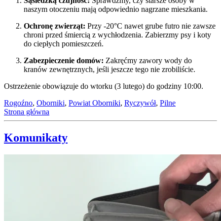
Sąsiedzką czujność:
Sprawdźmy, czy starsze osoby w
naszym otoczeniu mają odpowiednio nagrzane mieszkania.
Ochronę zwierząt:
Przy -20°C nawet grube futro nie zawsze
chroni przed śmiercią z wychłodzenia. Zabierzmy psy i koty
do ciepłych pomieszczeń.
Zabezpieczenie domów:
Zakręćmy zawory wody do
kranów zewnętrznych, jeśli jeszcze tego nie zrobiliście.
Ostrzeżenie obowiązuje do wtorku (3 lutego) do godziny 10:00.
Rogoźno
,
Oborniki
,
Powiat Oborniki
,
Ryczywół
,
Pilne
Strona główna
Komunikaty