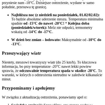
przyniesie nam -18°C. Dzisiejsze ostrzeżenie, wydane w samo
południe, przesuwa tę granicę.
Najbliższa noc (z niedzieli na poniedziałek, 01.02/02.02):
To będzie absolutne uderzenie mrozu. Temperatura minimalna
spadnie
od -15°C do nawet -20°C!
*
Kolejna doba
(poniedziałek/wtorek):
Mróz nie odpuści, termometry
wskażą od
-14°C do -17°C
.
W dzień bez zmian – lodowato:
Maksymalnie od
-10°C do
-13°C
.
Przeszywający wiatr
Niestety, mrozowi towarzyszy wiatr (do 25 km/h). To kluczowa
informacja, bo przy temperaturze -20°C nawet lekki powiew
sprawia, że
odczuwalnie temperatura spada w okolice -28°C
. To
warunki, w których o odmrożenia nietrudno w zaledwie kilkanaście
minut.
Przypominamy i apelujemy
W związku z aktualizacją ostrzeżenia, ponawiamy apel o: