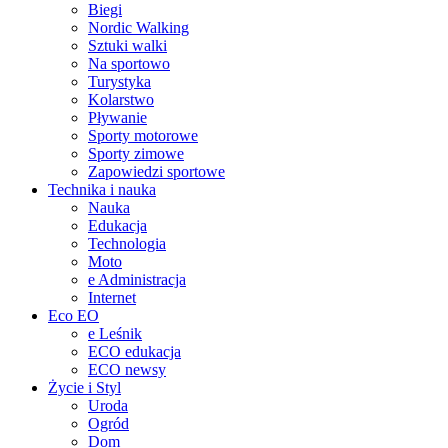
Biegi
Nordic Walking
Sztuki walki
Na sportowo
Turystyka
Kolarstwo
Pływanie
Sporty motorowe
Sporty zimowe
Zapowiedzi sportowe
Technika i nauka
Nauka
Edukacja
Technologia
Moto
e Administracja
Internet
Eco EO
e Leśnik
ECO edukacja
ECO newsy
Życie i Styl
Uroda
Ogród
Dom