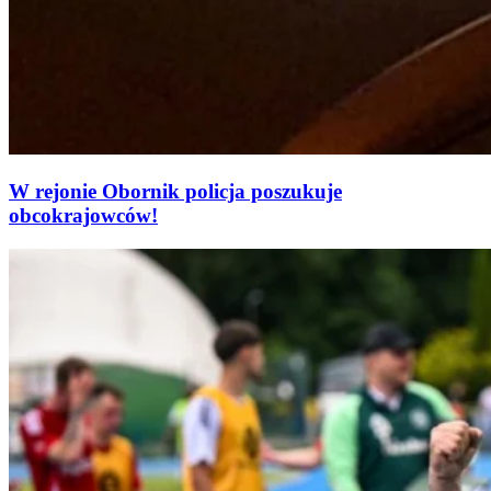
W rejonie Obornik policja poszukuje
obcokrajowców!