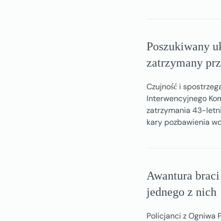
Poszukiwany uk
zatrzymany prz
Czujność i spostrze
Interwencyjnego Kom
zatrzymania 43-let
kary pozbawienia wo
Awantura braci
jednego z nich
Policjanci z Ogniwa