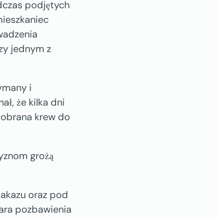
odczas podjętych
 mieszkaniec
wadzenia
zy jednym z
ymany i
ł, że kilka dni
pobrana krew do
zyznom grożą
zakazu oraz pod
kara pozbawienia