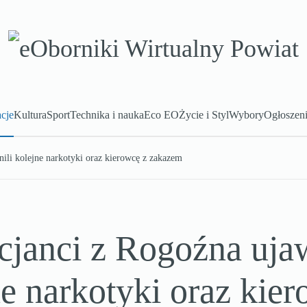
cje
Kultura
Sport
Technika i nauka
Eco EO
Życie i Styl
Wybory
Ogłoszen
nili kolejne narkotyki oraz kierowcę z zakazem
cjanci z Rogoźna uja
e narkotyki oraz kier