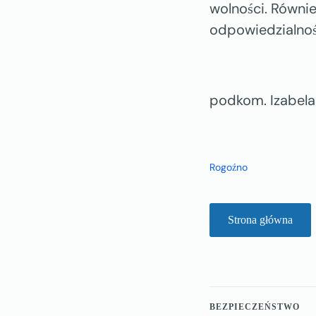
wolności. Równi
odpowiedzialnośc
podkom. Izabela
Rogoźno
Strona główna
BEZPIECZEŃSTWO