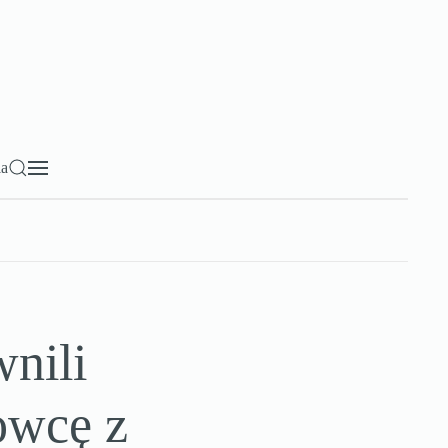
ia
wnili
owcę z