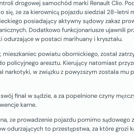
ontroli drogowej samochód marki Renault Clio. P
o się, że za kierownicą pojazdu siedział 28-letni
ieckiego posiadający aktywny sądowy zakaz pro
icznych. Dodatkowo funkcjonariusze ujawnili pr
 odurzające w postaci marihuany i kryształu.
, mieszkaniec powiatu obornickiego, został zatrz
policyjnego aresztu. Kierujący natomiast przyzna
ał narkotyki, w związku z powyższym została mu 
 swój finał w sądzie, a za popełnione czyny mężc
wencje karne.
ina, że prowadzenie pojazdu pomimo sądowego 
 odurzających to przestępstwa, za które grozi 