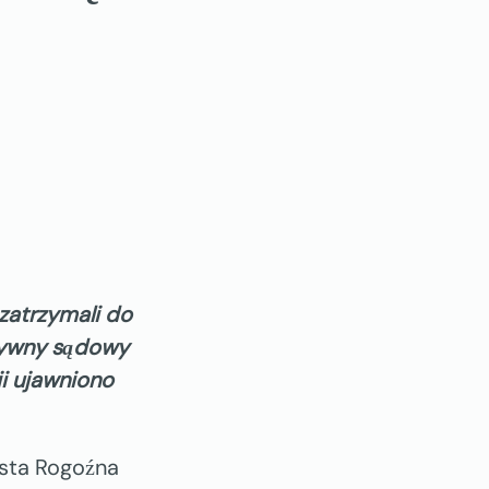
 zatrzymali do
ktywny sądowy
i ujawniono
iasta Rogoźna