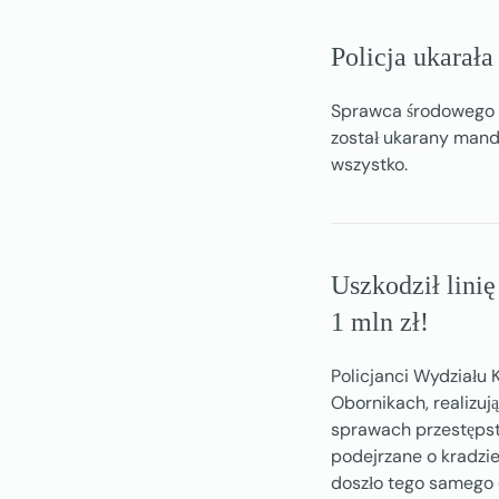
Policja ukarał
Sprawca środowego 
został ukarany mand
wszystko.
Uszkodził linię
1 mln zł!
Policjanci Wydziału
Obornikach, realizu
sprawach przestępst
podejrzane o kradzi
doszło tego samego 