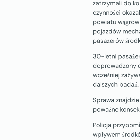
zatrzymali do k
czynności okazał
powiatu wągrow
pojazdów mechan
pasażerów środki
30-letni pasażer
doprowadzony do 
wcześniej zażyw
dalszych badań.
Sprawa znajdzie
poważne konsek
Policja przypom
wpływem środków