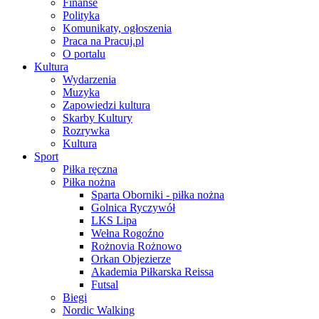
Finanse
Polityka
Komunikaty, ogłoszenia
Praca na Pracuj.pl
O portalu
Kultura
Wydarzenia
Muzyka
Zapowiedzi kultura
Skarby Kultury
Rozrywka
Kultura
Sport
Piłka ręczna
Piłka nożna
Sparta Oborniki - piłka nożna
Golnica Ryczywół
LKS Lipa
Wełna Rogoźno
Rożnovia Rożnowo
Orkan Objezierze
Akademia Piłkarska Reissa
Futsal
Biegi
Nordic Walking