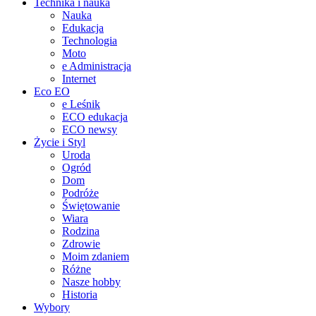
Technika i nauka
Nauka
Edukacja
Technologia
Moto
e Administracja
Internet
Eco EO
e Leśnik
ECO edukacja
ECO newsy
Życie i Styl
Uroda
Ogród
Dom
Podróże
Świętowanie
Wiara
Rodzina
Zdrowie
Moim zdaniem
Różne
Nasze hobby
Historia
Wybory