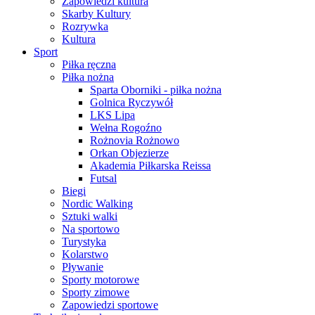
Zapowiedzi kultura
Skarby Kultury
Rozrywka
Kultura
Sport
Piłka ręczna
Piłka nożna
Sparta Oborniki - piłka nożna
Golnica Ryczywół
LKS Lipa
Wełna Rogoźno
Rożnovia Rożnowo
Orkan Objezierze
Akademia Piłkarska Reissa
Futsal
Biegi
Nordic Walking
Sztuki walki
Na sportowo
Turystyka
Kolarstwo
Pływanie
Sporty motorowe
Sporty zimowe
Zapowiedzi sportowe