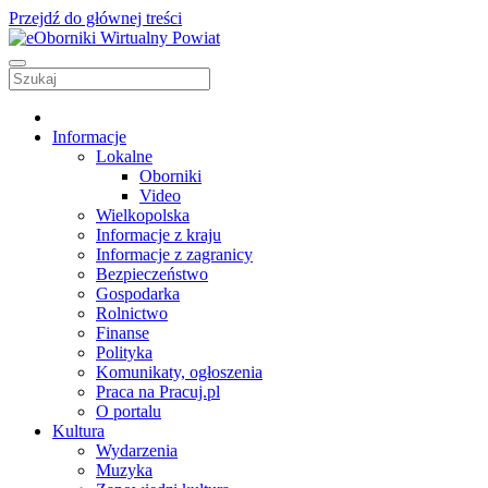
Przejdź do głównej treści
Informacje
Lokalne
Oborniki
Video
Wielkopolska
Informacje z kraju
Informacje z zagranicy
Bezpieczeństwo
Gospodarka
Rolnictwo
Finanse
Polityka
Komunikaty, ogłoszenia
Praca na Pracuj.pl
O portalu
Kultura
Wydarzenia
Muzyka