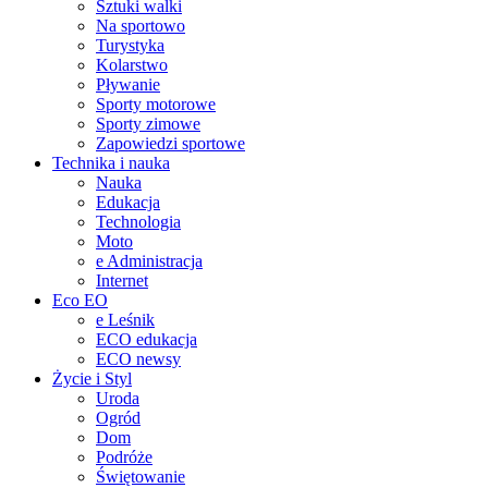
Sztuki walki
Na sportowo
Turystyka
Kolarstwo
Pływanie
Sporty motorowe
Sporty zimowe
Zapowiedzi sportowe
Technika i nauka
Nauka
Edukacja
Technologia
Moto
e Administracja
Internet
Eco EO
e Leśnik
ECO edukacja
ECO newsy
Życie i Styl
Uroda
Ogród
Dom
Podróże
Świętowanie