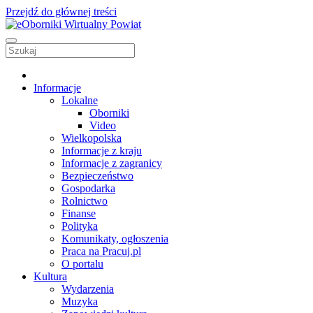
Przejdź do głównej treści
Informacje
Lokalne
Oborniki
Video
Wielkopolska
Informacje z kraju
Informacje z zagranicy
Bezpieczeństwo
Gospodarka
Rolnictwo
Finanse
Polityka
Komunikaty, ogłoszenia
Praca na Pracuj.pl
O portalu
Kultura
Wydarzenia
Muzyka