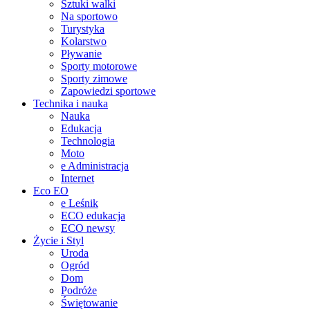
Sztuki walki
Na sportowo
Turystyka
Kolarstwo
Pływanie
Sporty motorowe
Sporty zimowe
Zapowiedzi sportowe
Technika i nauka
Nauka
Edukacja
Technologia
Moto
e Administracja
Internet
Eco EO
e Leśnik
ECO edukacja
ECO newsy
Życie i Styl
Uroda
Ogród
Dom
Podróże
Świętowanie