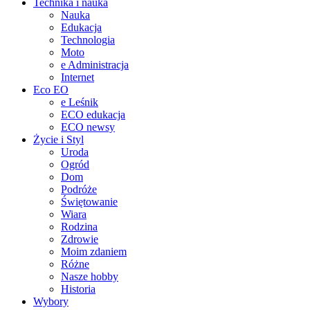
Technika i nauka
Nauka
Edukacja
Technologia
Moto
e Administracja
Internet
Eco EO
e Leśnik
ECO edukacja
ECO newsy
Życie i Styl
Uroda
Ogród
Dom
Podróże
Świętowanie
Wiara
Rodzina
Zdrowie
Moim zdaniem
Różne
Nasze hobby
Historia
Wybory