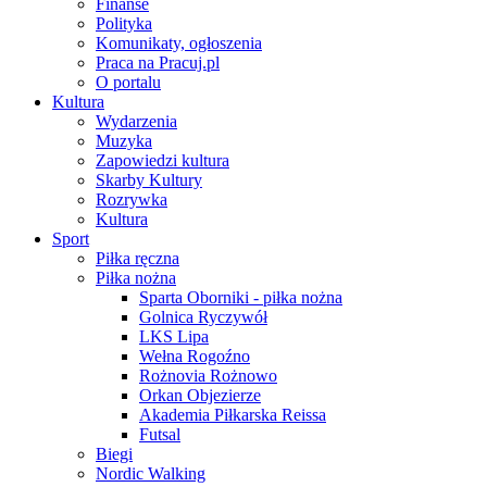
Finanse
Polityka
Komunikaty, ogłoszenia
Praca na Pracuj.pl
O portalu
Kultura
Wydarzenia
Muzyka
Zapowiedzi kultura
Skarby Kultury
Rozrywka
Kultura
Sport
Piłka ręczna
Piłka nożna
Sparta Oborniki - piłka nożna
Golnica Ryczywół
LKS Lipa
Wełna Rogoźno
Rożnovia Rożnowo
Orkan Objezierze
Akademia Piłkarska Reissa
Futsal
Biegi
Nordic Walking