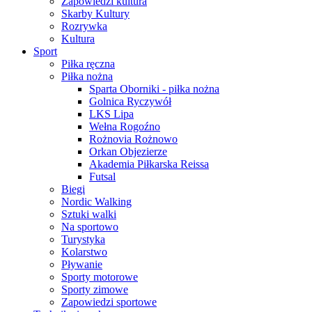
Zapowiedzi kultura
Skarby Kultury
Rozrywka
Kultura
Sport
Piłka ręczna
Piłka nożna
Sparta Oborniki - piłka nożna
Golnica Ryczywół
LKS Lipa
Wełna Rogoźno
Rożnovia Rożnowo
Orkan Objezierze
Akademia Piłkarska Reissa
Futsal
Biegi
Nordic Walking
Sztuki walki
Na sportowo
Turystyka
Kolarstwo
Pływanie
Sporty motorowe
Sporty zimowe
Zapowiedzi sportowe