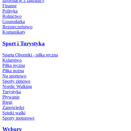
Informacje z zagranicy
Finanse
Polityka
Rolnictwo
Gospodarka
Bezpieczeństwo
Komunikaty
Sport i Turystyka
Sparta Oborniki - piłka ręczna
Kolarstwo
Piłka ręczna
Piłka nożna
Na sportowo
Sporty zimowe
Nordic Walking
Turystyka
Pływanie
Biegi
Zapowiedzi
Sztuki walki
Sporty motorowe
Wybory