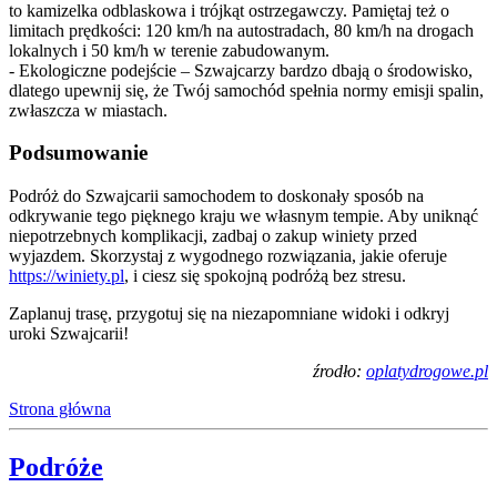
to kamizelka odblaskowa i trójkąt ostrzegawczy. Pamiętaj też o
limitach prędkości: 120 km/h na autostradach, 80 km/h na drogach
lokalnych i 50 km/h w terenie zabudowanym.
- Ekologiczne podejście – Szwajcarzy bardzo dbają o środowisko,
dlatego upewnij się, że Twój samochód spełnia normy emisji spalin,
zwłaszcza w miastach.
Podsumowanie
Podróż do Szwajcarii samochodem to doskonały sposób na
odkrywanie tego pięknego kraju we własnym tempie. Aby uniknąć
niepotrzebnych komplikacji, zadbaj o zakup winiety przed
wyjazdem. Skorzystaj z wygodnego rozwiązania, jakie oferuje
https://winiety.pl
, i ciesz się spokojną podróżą bez stresu.
Zaplanuj trasę, przygotuj się na niezapomniane widoki i odkryj
uroki Szwajcarii!
źrodło:
oplatydrogowe.pl
Strona główna
Podróże