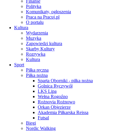
Finanse
Polityka
Komunikaty, ogłoszenia
Praca na Pracuj.pl
O portalu
Kultura
Wydarzenia
Muzyka
Zapowiedzi kultura
Skarby Kultury
Rozrywka
Kultura
Sport
Piłka ręczna
Piłka nożna
Sparta Oborniki - piłka nożna
Golnica Ryczywół
LKS Lipa
Wełna Rogoźno
Rożnovia Rożnowo
Orkan Objezierze
Akademia Piłkarska Reissa
Futsal
Biegi
Nordic Walking