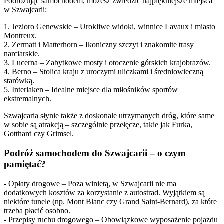
Podróżując samochodem, możesz zwiedzić najpiękniejsze miejsca
w Szwajcarii:
1. Jezioro Genewskie – Urokliwe widoki, winnice Lavaux i miasto
Montreux.
2. Zermatt i Matterhorn – Ikoniczny szczyt i znakomite trasy
narciarskie.
3. Lucerna – Zabytkowe mosty i otoczenie górskich krajobrazów.
4. Berno – Stolica kraju z uroczymi uliczkami i średniowieczną
starówką.
5. Interlaken – Idealne miejsce dla miłośników sportów
ekstremalnych.
Szwajcaria słynie także z doskonale utrzymanych dróg, które same
w sobie są atrakcją – szczególnie przełęcze, takie jak Furka,
Gotthard czy Grimsel.
Podróż samochodem do Szwajcarii – o czym
pamiętać?
- Opłaty drogowe – Poza winietą, w Szwajcarii nie ma
dodatkowych kosztów za korzystanie z autostrad. Wyjątkiem są
niektóre tunele (np. Mont Blanc czy Grand Saint-Bernard), za które
trzeba płacić osobno.
- Przepisy ruchu drogowego – Obowiązkowe wyposażenie pojazdu