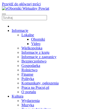
Przejdź do głównej treści
Informacje
Lokalne
Oborniki
Video
Wielkopolska
Informacje z kraju
Informacje z zagranicy
Bezpieczeństwo
Gospodarka
Rolnictwo
Finanse
Polityka
Komunikaty, ogłoszenia
Praca na Pracuj.pl
O portalu
Kultura
Wydarzenia
Muzyka