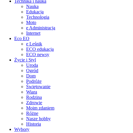
Technika i nauka
Nauka
Edukacja
Technologia
Moto
e Administracja
Internet
Eco EO
e Leśnik
ECO edukacja
ECO newsy
Życie i Styl
Uroda
Ogród
Dom
Podróże
Świętowanie
Wiara
Rodzina
Zdrowie
Moim zdaniem
Różne
Nasze hobby
Historia
Wybory