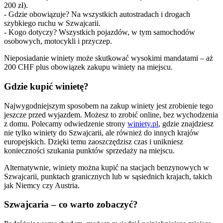
200 zł).
- Gdzie obowiązuje? Na wszystkich autostradach i drogach
szybkiego ruchu w Szwajcarii.
- Kogo dotyczy? Wszystkich pojazdów, w tym samochodów
osobowych, motocykli i przyczep.
Nieposiadanie winiety może skutkować wysokimi mandatami – aż
200 CHF plus obowiązek zakupu winiety na miejscu.
Gdzie kupić winietę?
Najwygodniejszym sposobem na zakup winiety jest zrobienie tego
jeszcze przed wyjazdem. Możesz to zrobić online, bez wychodzenia
z domu. Polecamy odwiedzenie strony
winiety.pl
, gdzie znajdziesz
nie tylko winiety do Szwajcarii, ale również do innych krajów
europejskich. Dzięki temu zaoszczędzisz czas i unikniesz
konieczności szukania punktów sprzedaży na miejscu.
Alternatywnie, winiety można kupić na stacjach benzynowych w
Szwajcarii, punktach granicznych lub w sąsiednich krajach, takich
jak Niemcy czy Austria.
Szwajcaria – co warto zobaczyć?