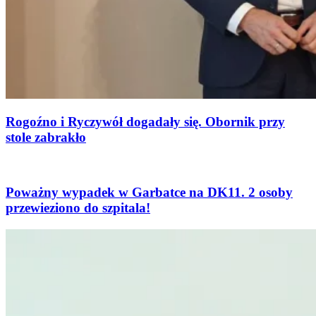
Rogoźno i Ryczywół dogadały się. Obornik przy
stole zabrakło
Poważny wypadek w Garbatce na DK11. 2 osoby
przewieziono do szpitala!