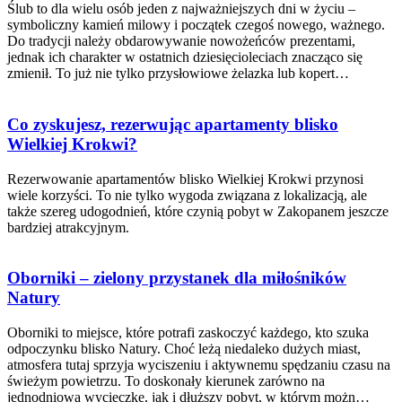
Ślub to dla wielu osób jeden z najważniejszych dni w życiu –
symboliczny kamień milowy i początek czegoś nowego, ważnego.
Do tradycji należy obdarowywanie nowożeńców prezentami,
jednak ich charakter w ostatnich dziesięcioleciach znacząco się
zmienił. To już nie tylko przysłowiowe żelazka lub kopert…
Co zyskujesz, rezerwując apartamenty blisko
Wielkiej Krokwi?
Rezerwowanie apartamentów blisko Wielkiej Krokwi przynosi
wiele korzyści. To nie tylko wygoda związana z lokalizacją, ale
także szereg udogodnień, które czynią pobyt w Zakopanem jeszcze
bardziej atrakcyjnym.
Oborniki – zielony przystanek dla miłośników
Natury
Oborniki to miejsce, które potrafi zaskoczyć każdego, kto szuka
odpoczynku blisko Natury. Choć leżą niedaleko dużych miast,
atmosfera tutaj sprzyja wyciszeniu i aktywnemu spędzaniu czasu na
świeżym powietrzu. To doskonały kierunek zarówno na
jednodniową wycieczkę, jak i dłuższy pobyt, w którym możn…