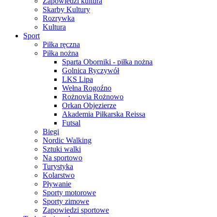
Zapowiedzi kultura
Skarby Kultury
Rozrywka
Kultura
Sport
Piłka ręczna
Piłka nożna
Sparta Oborniki - piłka nożna
Golnica Ryczywół
LKS Lipa
Wełna Rogoźno
Rożnovia Rożnowo
Orkan Objezierze
Akademia Piłkarska Reissa
Futsal
Biegi
Nordic Walking
Sztuki walki
Na sportowo
Turystyka
Kolarstwo
Pływanie
Sporty motorowe
Sporty zimowe
Zapowiedzi sportowe