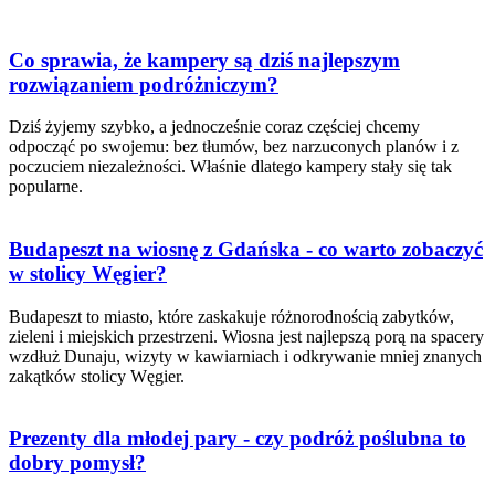
Co sprawia, że kampery są dziś najlepszym
rozwiązaniem podróżniczym?
Dziś żyjemy szybko, a jednocześnie coraz częściej chcemy
odpocząć po swojemu: bez tłumów, bez narzuconych planów i z
poczuciem niezależności. Właśnie dlatego kampery stały się tak
popularne.
Budapeszt na wiosnę z Gdańska - co warto zobaczyć
w stolicy Węgier?
Budapeszt to miasto, które zaskakuje różnorodnością zabytków,
zieleni i miejskich przestrzeni. Wiosna jest najlepszą porą na spacery
wzdłuż Dunaju, wizyty w kawiarniach i odkrywanie mniej znanych
zakątków stolicy Węgier.
Prezenty dla młodej pary - czy podróż poślubna to
dobry pomysł?