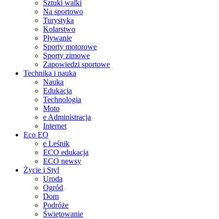
Sztuki walki
Na sportowo
Turystyka
Kolarstwo
Pływanie
Sporty motorowe
Sporty zimowe
Zapowiedzi sportowe
Technika i nauka
Nauka
Edukacja
Technologia
Moto
e Administracja
Internet
Eco EO
e Leśnik
ECO edukacja
ECO newsy
Życie i Styl
Uroda
Ogród
Dom
Podróże
Świętowanie