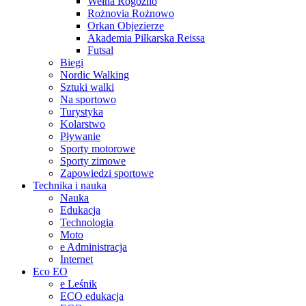
Wełna Rogoźno
Rożnovia Rożnowo
Orkan Objezierze
Akademia Piłkarska Reissa
Futsal
Biegi
Nordic Walking
Sztuki walki
Na sportowo
Turystyka
Kolarstwo
Pływanie
Sporty motorowe
Sporty zimowe
Zapowiedzi sportowe
Technika i nauka
Nauka
Edukacja
Technologia
Moto
e Administracja
Internet
Eco EO
e Leśnik
ECO edukacja