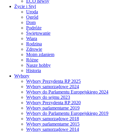
ECO newsy
Życie i Styl
Uroda
Ogród
Dom
Podróże
Świętowanie
Wiara
Rodzina
Zdrowie
Moim zdaniem
Różne
Nasze hobby
Historia
Wybory
Wybory Prezydenta RP 2025
Wybory samorządowe 2024
Wybory do Parlamentu Europejskiego 2024
Wybory do sejmu 2023
Wybory Prezydenta RP 2020
Wybory parlamentarne 2019
Wybory do Parlamentu Europejskiego 2019
Wybory samorządowe 2018
Wybory parlamentarne 2015
Wybory samorządowe 2014