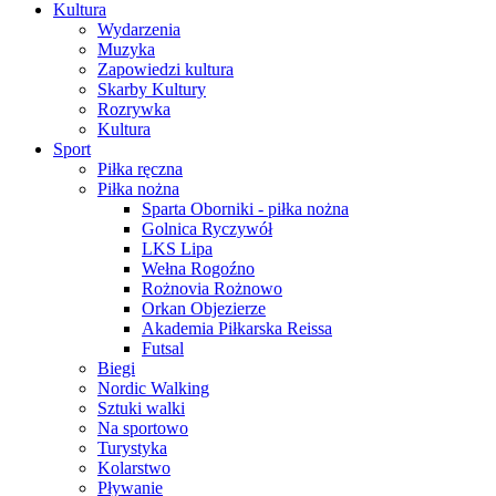
Kultura
Wydarzenia
Muzyka
Zapowiedzi kultura
Skarby Kultury
Rozrywka
Kultura
Sport
Piłka ręczna
Piłka nożna
Sparta Oborniki - piłka nożna
Golnica Ryczywół
LKS Lipa
Wełna Rogoźno
Rożnovia Rożnowo
Orkan Objezierze
Akademia Piłkarska Reissa
Futsal
Biegi
Nordic Walking
Sztuki walki
Na sportowo
Turystyka
Kolarstwo
Pływanie