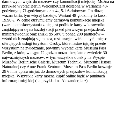
darmowych wejść do muzeów czy komunikacji miejskiej. Można na
przykład wybrać Berlin WelcomeCard dostępną w wariancie 48-
godzinnym, 71-godzinnym oraz 4-, 5- i 6-dniowym. Im dłużej
ważna karta, tym więcej kosztuje. Wariant 48-godzinny to koszt
19,90 €. W cenie otrzymujemy darmową komunikację miejską
(wariantem skorzystania z niej jest podbicie karty w kasowniku
znajdującym się na każdej stacji przed pierwszym przejazdem),
miniprzewodnik oraz zniżki do 50% u ponad 200 partnerów –
wśród nich znajdują się muzea, restauracje i wiele innych miejsc
oferujących usługi turystom. Osoby, które nastawiają się przede
wszystkim na zwiedzanie, powinny wybrać kartę Museum Pass
Berlin, z którą w ciągu 72 godzin można bezpłatnie zwiedzić 30
najważniejszych muzeów, w tym wszystkie obiekty na Wyspie
Muzeów, Berlinische Galerie, Muzeum Techniki, Muzeum Historii
Naturalnej czy Anne Frank Zentrum. Museum Pass Berlin kosztuje
29 € i nie uprawnia już do darmowych przejazdów komunikacją
miejską. Wszystkie karty można kupić online bądź w punktach
informacji miejskiej (na przykład na Alexanderplatz).