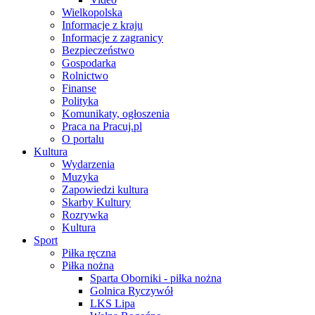
Wielkopolska
Informacje z kraju
Informacje z zagranicy
Bezpieczeństwo
Gospodarka
Rolnictwo
Finanse
Polityka
Komunikaty, ogłoszenia
Praca na Pracuj.pl
O portalu
Kultura
Wydarzenia
Muzyka
Zapowiedzi kultura
Skarby Kultury
Rozrywka
Kultura
Sport
Piłka ręczna
Piłka nożna
Sparta Oborniki - piłka nożna
Golnica Ryczywół
LKS Lipa