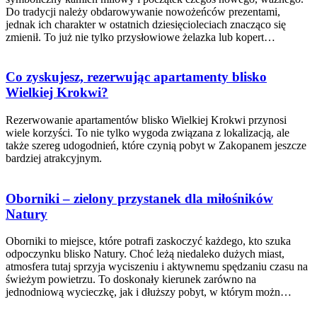
Do tradycji należy obdarowywanie nowożeńców prezentami,
jednak ich charakter w ostatnich dziesięcioleciach znacząco się
zmienił. To już nie tylko przysłowiowe żelazka lub kopert…
Co zyskujesz, rezerwując apartamenty blisko
Wielkiej Krokwi?
Rezerwowanie apartamentów blisko Wielkiej Krokwi przynosi
wiele korzyści. To nie tylko wygoda związana z lokalizacją, ale
także szereg udogodnień, które czynią pobyt w Zakopanem jeszcze
bardziej atrakcyjnym.
Oborniki – zielony przystanek dla miłośników
Natury
Oborniki to miejsce, które potrafi zaskoczyć każdego, kto szuka
odpoczynku blisko Natury. Choć leżą niedaleko dużych miast,
atmosfera tutaj sprzyja wyciszeniu i aktywnemu spędzaniu czasu na
świeżym powietrzu. To doskonały kierunek zarówno na
jednodniową wycieczkę, jak i dłuższy pobyt, w którym możn…