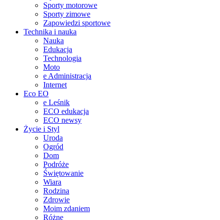
Sporty motorowe
Sporty zimowe
Zapowiedzi sportowe
Technika i nauka
Nauka
Edukacja
Technologia
Moto
e Administracja
Internet
Eco EO
e Leśnik
ECO edukacja
ECO newsy
Życie i Styl
Uroda
Ogród
Dom
Podróże
Świętowanie
Wiara
Rodzina
Zdrowie
Moim zdaniem
Różne