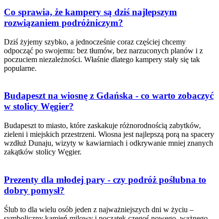
Co sprawia, że kampery są dziś najlepszym
rozwiązaniem podróżniczym?
Dziś żyjemy szybko, a jednocześnie coraz częściej chcemy
odpocząć po swojemu: bez tłumów, bez narzuconych planów i z
poczuciem niezależności. Właśnie dlatego kampery stały się tak
popularne.
Budapeszt na wiosnę z Gdańska - co warto zobaczyć
w stolicy Węgier?
Budapeszt to miasto, które zaskakuje różnorodnością zabytków,
zieleni i miejskich przestrzeni. Wiosna jest najlepszą porą na spacery
wzdłuż Dunaju, wizyty w kawiarniach i odkrywanie mniej znanych
zakątków stolicy Węgier.
Prezenty dla młodej pary - czy podróż poślubna to
dobry pomysł?
Ślub to dla wielu osób jeden z najważniejszych dni w życiu –
symboliczny kamień milowy i początek czegoś nowego, ważnego.