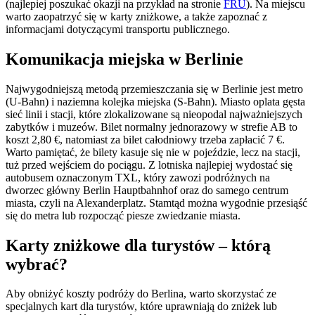
(najlepiej poszukać okazji na przykład na stronie
FRU
). Na miejscu
warto zaopatrzyć się w karty zniżkowe, a także zapoznać z
informacjami dotyczącymi transportu publicznego.
Komunikacja miejska w Berlinie
Najwygodniejszą metodą przemieszczania się w Berlinie jest metro
(U-Bahn) i naziemna kolejka miejska (S-Bahn). Miasto oplata gęsta
sieć linii i stacji, które zlokalizowane są nieopodal najważniejszych
zabytków i muzeów. Bilet normalny jednorazowy w strefie AB to
koszt 2,80 €, natomiast za bilet całodniowy trzeba zapłacić 7 €.
Warto pamiętać, że bilety kasuje się nie w pojeździe, lecz na stacji,
tuż przed wejściem do pociągu. Z lotniska najlepiej wydostać się
autobusem oznaczonym TXL, który zawozi podróżnych na
dworzec główny Berlin Hauptbahnhof oraz do samego centrum
miasta, czyli na Alexanderplatz. Stamtąd można wygodnie przesiąść
się do metra lub rozpocząć piesze zwiedzanie miasta.
Karty zniżkowe dla turystów – którą
wybrać?
Aby obniżyć koszty podróży do Berlina, warto skorzystać ze
specjalnych kart dla turystów, które uprawniają do zniżek lub