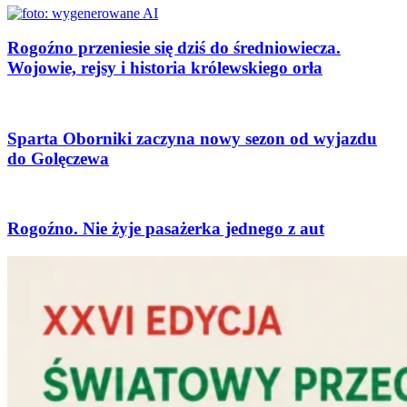
Rogoźno przeniesie się dziś do średniowiecza.
Wojowie, rejsy i historia królewskiego orła
Sparta Oborniki zaczyna nowy sezon od wyjazdu
do Golęczewa
Rogoźno. Nie żyje pasażerka jednego z aut