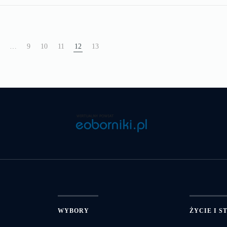
…
9
10
11
12
13
WYBORY
ŻYCIE I S