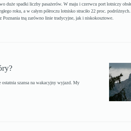
o duże spadki liczby pasażerów. W maju i czerwcu port lotniczy obsł
głego roku, a w całym półroczu lotnisko straciło 22 proc. podróżnych.
z Poznania tną zarówno linie tradycyjne, jak i niskokosztowe.
óry?
e ostatnia szansa na wakacyjny wyjazd. My