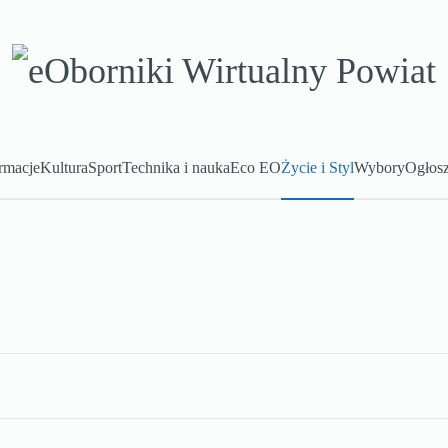
rmacje
Kultura
Sport
Technika i nauka
Eco EO
Życie i Styl
Wybory
Ogłosz