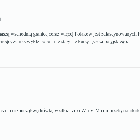
a
naszą wschodnią granicą coraz więcej Polaków jest zafascynowanych Ro
nego, że niezwykle popularne stały się kursy języka rosyjskiego.
ycznia rozpoczął wędrówkę wzdłuż rzeki Warty. Ma do przebycia około