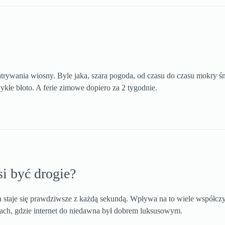
ywania wiosny. Byle jaka, szara pogoda, od czasu do czasu mokry śn
kłe błoto. A ferie zimowe dopiero za 2 tygodnie.
i być drogie?
ka staje się prawdziwsze z każdą sekundą. Wpływa na to wiele współcz
scach, gdzie internet do niedawna był dobrem luksusowym.