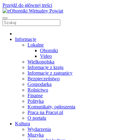
Przejdź do głównej treści
Informacje
Lokalne
Oborniki
Video
Wielkopolska
Informacje z kraju
Informacje z zagranicy
Bezpieczeństwo
Gospodarka
Rolnictwo
Finanse
Polityka
Komunikaty, ogłoszenia
Praca na Pracuj.pl
O portalu
Kultura
Wydarzenia
Muzyka