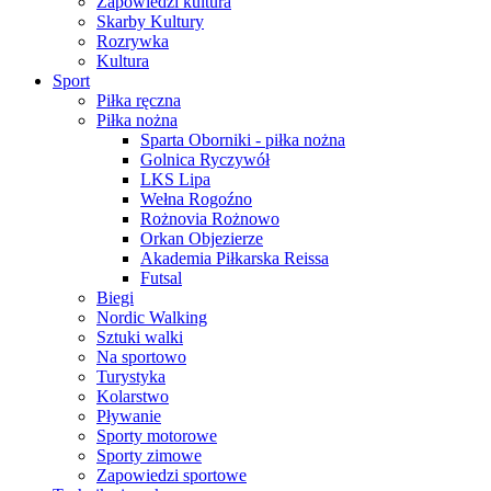
Zapowiedzi kultura
Skarby Kultury
Rozrywka
Kultura
Sport
Piłka ręczna
Piłka nożna
Sparta Oborniki - piłka nożna
Golnica Ryczywół
LKS Lipa
Wełna Rogoźno
Rożnovia Rożnowo
Orkan Objezierze
Akademia Piłkarska Reissa
Futsal
Biegi
Nordic Walking
Sztuki walki
Na sportowo
Turystyka
Kolarstwo
Pływanie
Sporty motorowe
Sporty zimowe
Zapowiedzi sportowe