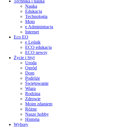
Technika i nauka
Nauka
Edukacja
Technologia
Moto
e Administracja
Internet
Eco EO
e Leśnik
ECO edukacja
ECO newsy
Życie i Styl
Uroda
Ogród
Dom
Podróże
Świętowanie
Wiara
Rodzina
Zdrowie
Moim zdaniem
Różne
Nasze hobby
Historia
Wybory