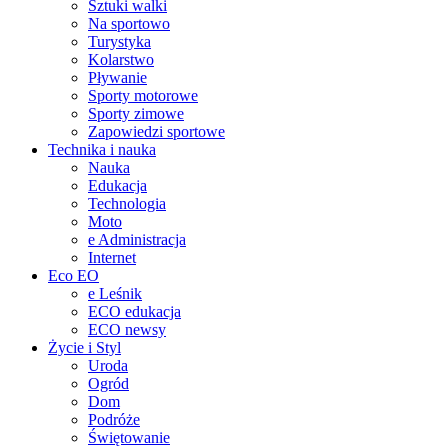
Sztuki walki
Na sportowo
Turystyka
Kolarstwo
Pływanie
Sporty motorowe
Sporty zimowe
Zapowiedzi sportowe
Technika i nauka
Nauka
Edukacja
Technologia
Moto
e Administracja
Internet
Eco EO
e Leśnik
ECO edukacja
ECO newsy
Życie i Styl
Uroda
Ogród
Dom
Podróże
Świętowanie