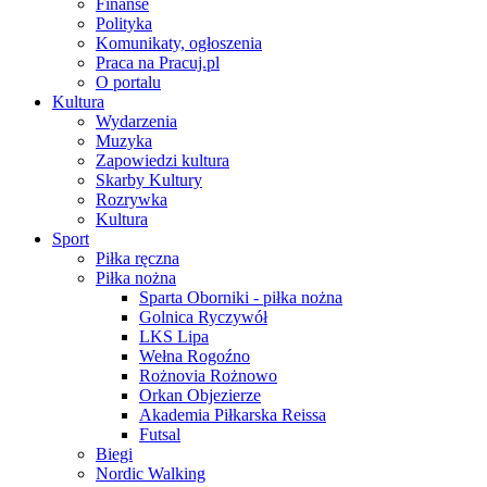
Finanse
Polityka
Komunikaty, ogłoszenia
Praca na Pracuj.pl
O portalu
Kultura
Wydarzenia
Muzyka
Zapowiedzi kultura
Skarby Kultury
Rozrywka
Kultura
Sport
Piłka ręczna
Piłka nożna
Sparta Oborniki - piłka nożna
Golnica Ryczywół
LKS Lipa
Wełna Rogoźno
Rożnovia Rożnowo
Orkan Objezierze
Akademia Piłkarska Reissa
Futsal
Biegi
Nordic Walking