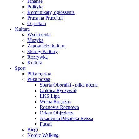
Finanse
Polityka
Komunikaty, ogłoszenia
Praca na Pracuj.pl
O portalu
Kultura
Wydarzenia
Muzyka
Zapowiedzi kultura
Skarby Kultury
Rozrywka
Kultura
Sport
Piłka ręczna
Piłka nożna
Sparta Oborniki - piłka nożna
Golnica Ryczywół
LKS Lipa
Wełna Rogoźno
Rożnovia Rożnowo
Orkan Objezierze
Akademia Piłkarska Reissa
Futsal
Biegi
Nordic Walking