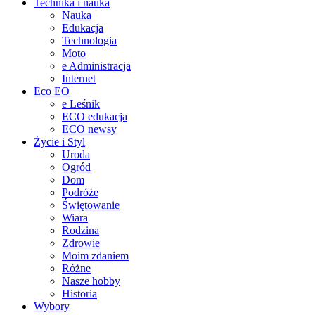
Technika i nauka
Nauka
Edukacja
Technologia
Moto
e Administracja
Internet
Eco EO
e Leśnik
ECO edukacja
ECO newsy
Życie i Styl
Uroda
Ogród
Dom
Podróże
Świętowanie
Wiara
Rodzina
Zdrowie
Moim zdaniem
Różne
Nasze hobby
Historia
Wybory