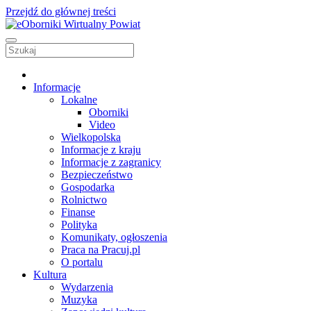
Przejdź do głównej treści
Informacje
Lokalne
Oborniki
Video
Wielkopolska
Informacje z kraju
Informacje z zagranicy
Bezpieczeństwo
Gospodarka
Rolnictwo
Finanse
Polityka
Komunikaty, ogłoszenia
Praca na Pracuj.pl
O portalu
Kultura
Wydarzenia
Muzyka