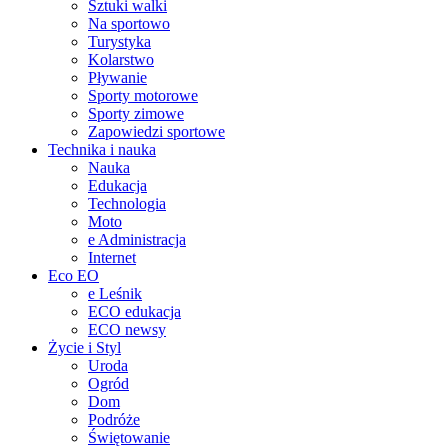
Sztuki walki
Na sportowo
Turystyka
Kolarstwo
Pływanie
Sporty motorowe
Sporty zimowe
Zapowiedzi sportowe
Technika i nauka
Nauka
Edukacja
Technologia
Moto
e Administracja
Internet
Eco EO
e Leśnik
ECO edukacja
ECO newsy
Życie i Styl
Uroda
Ogród
Dom
Podróże
Świętowanie