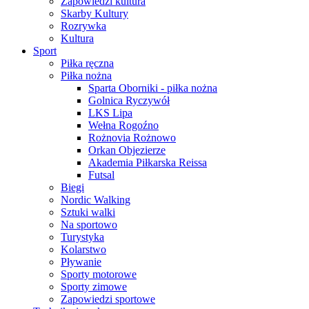
Zapowiedzi kultura
Skarby Kultury
Rozrywka
Kultura
Sport
Piłka ręczna
Piłka nożna
Sparta Oborniki - piłka nożna
Golnica Ryczywół
LKS Lipa
Wełna Rogoźno
Rożnovia Rożnowo
Orkan Objezierze
Akademia Piłkarska Reissa
Futsal
Biegi
Nordic Walking
Sztuki walki
Na sportowo
Turystyka
Kolarstwo
Pływanie
Sporty motorowe
Sporty zimowe
Zapowiedzi sportowe