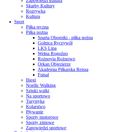
Zapowiedzi kultura
Skarby Kultury
Rozrywka
Kultura
Sport
Piłka ręczna
Piłka nożna
Sparta Oborniki - piłka nożna
Golnica Ryczywół
LKS Lipa
Wełna Rogoźno
Rożnovia Rożnowo
Orkan Objezierze
Akademia Piłkarska Reissa
Futsal
Biegi
Nordic Walking
Sztuki walki
Na sportowo
Turystyka
Kolarstwo
Pływanie
Sporty motorowe
Sporty zimowe
Zapowiedzi sportowe