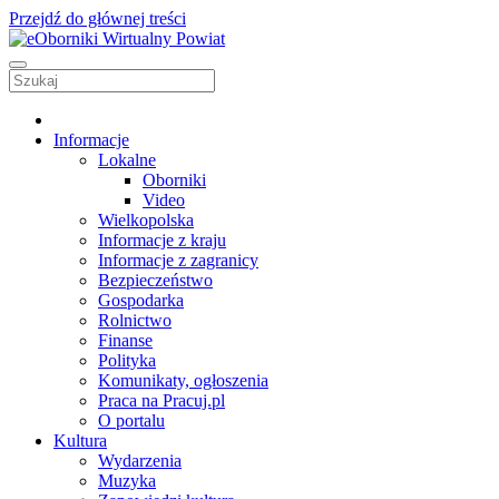
Przejdź do głównej treści
Informacje
Lokalne
Oborniki
Video
Wielkopolska
Informacje z kraju
Informacje z zagranicy
Bezpieczeństwo
Gospodarka
Rolnictwo
Finanse
Polityka
Komunikaty, ogłoszenia
Praca na Pracuj.pl
O portalu
Kultura
Wydarzenia
Muzyka