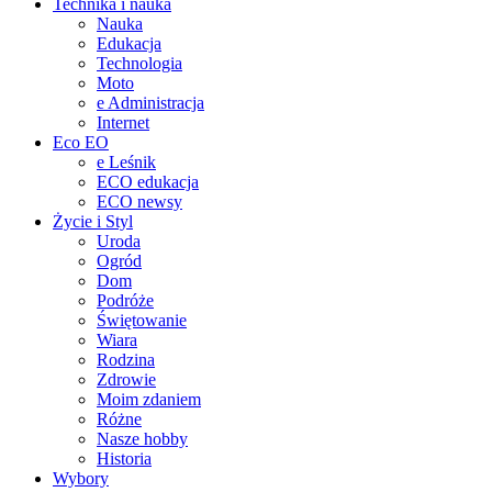
Technika i nauka
Nauka
Edukacja
Technologia
Moto
e Administracja
Internet
Eco EO
e Leśnik
ECO edukacja
ECO newsy
Życie i Styl
Uroda
Ogród
Dom
Podróże
Świętowanie
Wiara
Rodzina
Zdrowie
Moim zdaniem
Różne
Nasze hobby
Historia
Wybory