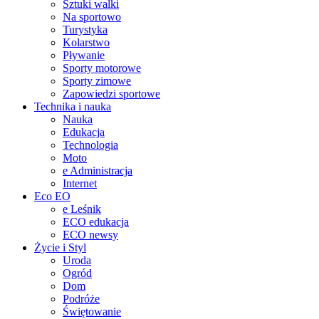
Sztuki walki
Na sportowo
Turystyka
Kolarstwo
Pływanie
Sporty motorowe
Sporty zimowe
Zapowiedzi sportowe
Technika i nauka
Nauka
Edukacja
Technologia
Moto
e Administracja
Internet
Eco EO
e Leśnik
ECO edukacja
ECO newsy
Życie i Styl
Uroda
Ogród
Dom
Podróże
Świętowanie