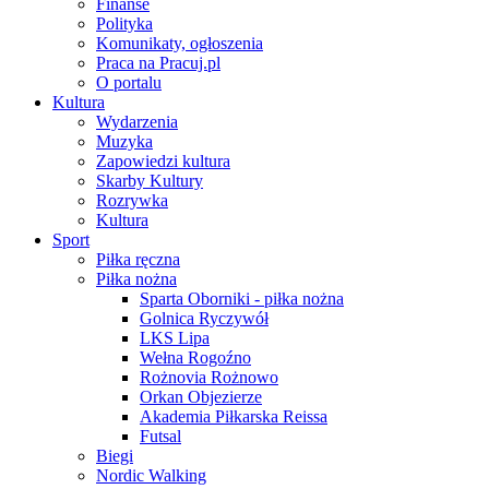
Finanse
Polityka
Komunikaty, ogłoszenia
Praca na Pracuj.pl
O portalu
Kultura
Wydarzenia
Muzyka
Zapowiedzi kultura
Skarby Kultury
Rozrywka
Kultura
Sport
Piłka ręczna
Piłka nożna
Sparta Oborniki - piłka nożna
Golnica Ryczywół
LKS Lipa
Wełna Rogoźno
Rożnovia Rożnowo
Orkan Objezierze
Akademia Piłkarska Reissa
Futsal
Biegi
Nordic Walking