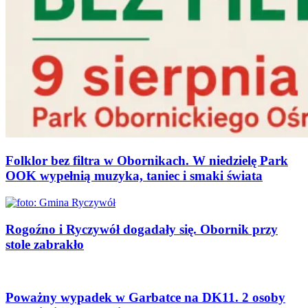
Folklor bez filtra w Obornikach. W niedzielę Park
OOK wypełnią muzyka, taniec i smaki świata
Rogoźno i Ryczywół dogadały się. Obornik przy
stole zabrakło
Poważny wypadek w Garbatce na DK11. 2 osoby