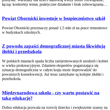
łącząc konkretny temat, praktyczne działanie i brak zobowiązania…
Powiat Obornicki inwestuje w bezpieczeństwo szkół
Powiat Obornicki przeznaczy ponad 1,5 mln zł na prace remontowe
w budynkach szkolnych.
Z powodu zapaści demograficznej miasta likwidują
żłobki i przedszkola
W polskich miastach spada liczba zarejestrowanych urodzeń i kobiet
w wieku prokreacyjnym. Zdaniem ekspertów pogarszająca się
sytuacja demograficzna w całym kraju może doprowadzić do
poważnych konsekwencji. Już teraz zamykane są kolejne żłobki i
przedszkola.
Międzynarodowa szkoła - czy warto postawić na
taką edukację?
Dobra edukacja pozwala na rozwój dziecka i zwiększenie szansy na