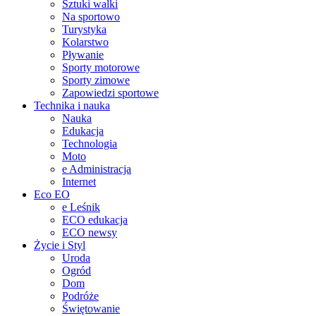
Sztuki walki
Na sportowo
Turystyka
Kolarstwo
Pływanie
Sporty motorowe
Sporty zimowe
Zapowiedzi sportowe
Technika i nauka
Nauka
Edukacja
Technologia
Moto
e Administracja
Internet
Eco EO
e Leśnik
ECO edukacja
ECO newsy
Życie i Styl
Uroda
Ogród
Dom
Podróże
Świętowanie