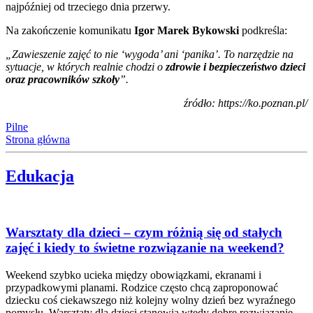
najpóźniej od trzeciego dnia przerwy.
Na zakończenie komunikatu
Igor Marek Bykowski
podkreśla:
„Zawieszenie zajęć to nie ‘wygoda’ ani ‘panika’. To narzędzie na
sytuacje, w których realnie chodzi o
zdrowie i bezpieczeństwo dzieci
oraz pracowników szkoły
”.
źródło: https://ko.poznan.pl/
Pilne
Strona główna
Edukacja
Warsztaty dla dzieci – czym różnią się od stałych
zajęć i kiedy to świetne rozwiązanie na weekend?
Weekend szybko ucieka między obowiązkami, ekranami i
przypadkowymi planami. Rodzice często chcą zaproponować
dziecku coś ciekawszego niż kolejny wolny dzień bez wyraźnego
pomysłu. Warsztaty dla dzieci stanowią wtedy dobre rozwiązanie,