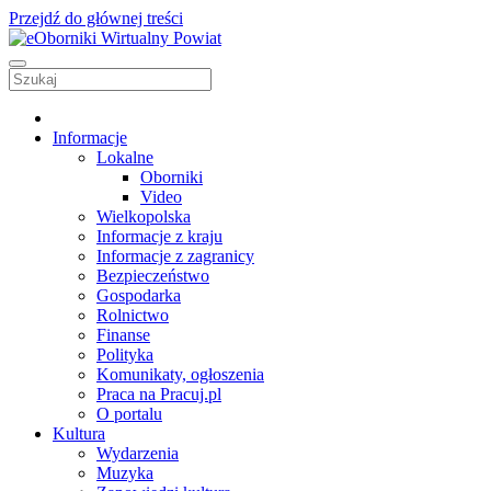
Przejdź do głównej treści
Informacje
Lokalne
Oborniki
Video
Wielkopolska
Informacje z kraju
Informacje z zagranicy
Bezpieczeństwo
Gospodarka
Rolnictwo
Finanse
Polityka
Komunikaty, ogłoszenia
Praca na Pracuj.pl
O portalu
Kultura
Wydarzenia
Muzyka