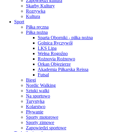
Zapowiedzi kultura
Skarby Kultury
Rozrywka
Kultura
Sport
Piłka ręczna
Piłka nożna
Sparta Oborniki - piłka nożna
Golnica Ryczywół
LKS Lipa
Wełna Rogoźno
Rożnovia Rożnowo
Orkan Objezierze
Akademia Piłkarska Reissa
Futsal
Biegi
Nordic Walking
Sztuki walki
Na sportowo
Turystyka
Kolarstwo
Pływanie
Sporty motorowe
Sporty zimowe
Zapowiedzi sportowe