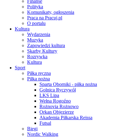
Finanse
Polityka
Komunikaty, ogłoszenia
Praca na Pracuj.pl
O portalu
Kultura
Wydarzenia
Muzyka
Zapowiedzi kultura
Skarby Kultury
Rozrywka
Kultura
Sport
Piłka ręczna
Piłka nożna
Sparta Oborniki - piłka nożna
Golnica Ryczywół
LKS Lipa
Wełna Rogoźno
Rożnovia Rożnowo
Orkan Objezierze
Akademia Piłkarska Reissa
Futsal
Biegi
Nordic Walking