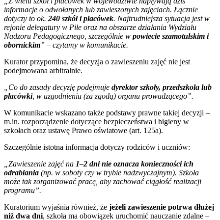
„Z wielu szkół i placówek w województwie napływają dziś
informacje o odwołanych lub zawieszonych zajęciach. Łącznie
dotyczy to ok.
240 szkół i placówek
. Najtrudniejsza sytuacja jest w
rejonie delegatury w Pile oraz na obszarze działania Wydziału
Nadzoru Pedagogicznego, szczególnie w
powiecie szamotulskim i
obornickim
” – czytamy w komunikacie.
Kurator przypomina, że decyzja o zawieszeniu zajęć nie jest
podejmowana arbitralnie.
„Co do zasady decyzję podejmuje
dyrektor szkoły, przedszkola lub
placówki
, w uzgodnieniu (za zgodą) organu prowadzącego”.
W komunikacie wskazano także podstawy prawne takiej decyzji –
m.in. rozporządzenie dotyczące bezpieczeństwa i higieny w
szkołach oraz ustawę Prawo oświatowe (art. 125a).
Szczególnie istotna informacja dotyczy rodziców i uczniów:
„Zawieszenie zajęć na
1–2 dni nie oznacza konieczności ich
odrabiania
(np. w soboty czy w trybie nadzwyczajnym). Szkoła
może tak zorganizować pracę, aby zachować ciągłość realizacji
programu”.
Kuratorium wyjaśnia również, że
jeżeli zawieszenie potrwa dłużej
niż dwa dni
, szkoła ma obowiązek uruchomić nauczanie zdalne –