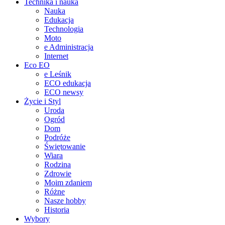
Technika i nauka
Nauka
Edukacja
Technologia
Moto
e Administracja
Internet
Eco EO
e Leśnik
ECO edukacja
ECO newsy
Życie i Styl
Uroda
Ogród
Dom
Podróże
Świętowanie
Wiara
Rodzina
Zdrowie
Moim zdaniem
Różne
Nasze hobby
Historia
Wybory