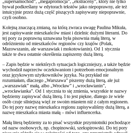
„supersamochód”, „megapromocja”, „ekstraceny”, który nie tylko
bywał podkreślany w edytorach tekstów jako niepoprawny, ale też
intuicyjnie przez dużą część piszących zapisywany niepoprawnie,
czyli osobno.
Kolejną znaczącą zmianą, na którą zwraca uwagę Paulina Mikuła,
jest zapisywanie mieszkańców miast i dzielnic dużymi literami. Do
tej pory za poprawną uznawana była pisownia małą literą, w
odróżnieniu od mieszkańców regionów czy krajów (Polak,
Mazowszanin, ale warszawiak i mokotowianin). Od 1 stycznia
także te dwa ostatnie określenia zapiszemy dużą literą.
– Zapis będzie w niektórych sytuacjach logiczniejszy, a także będzie
wychodził naprzeciw oczekiwaniom i potrzebom emocjonalnym
oraz językowym użytkowników języka. Na przykład nie
rozumiałam, dlaczego „Warszawa” piszemy dużą literą, ale już
„warszawiak” małą, albo „Wrocław” i „wrocławianin”,
„wrocławianka”. Od 1 stycznia to się zmienia, wszystkie te nazwy
będziemy zapisywać dużą literą. I to jest piękne, dlatego że wiele
osób czuje silniejszą więź ze swoim miastem niż z całym regionem.
Do tej pory nazwę mieszkańca regionu zapisywaliśmy dużą literą, a
nazwę mieszkańca miasta małą – mówi influencerka.
Małą literą będziemy za to pisać wszystkie przymiotniki pochodzące
od nazw osobowych, np. chopinowski, szekspirowski. Do tej pory