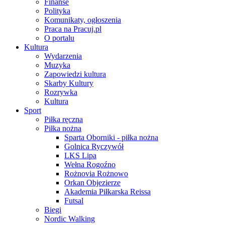
Finanse
Polityka
Komunikaty, ogłoszenia
Praca na Pracuj.pl
O portalu
Kultura
Wydarzenia
Muzyka
Zapowiedzi kultura
Skarby Kultury
Rozrywka
Kultura
Sport
Piłka ręczna
Piłka nożna
Sparta Oborniki - piłka nożna
Golnica Ryczywół
LKS Lipa
Wełna Rogoźno
Rożnovia Rożnowo
Orkan Objezierze
Akademia Piłkarska Reissa
Futsal
Biegi
Nordic Walking