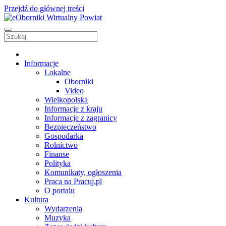
Przejdź do głównej treści
Informacje
Lokalne
Oborniki
Video
Wielkopolska
Informacje z kraju
Informacje z zagranicy
Bezpieczeństwo
Gospodarka
Rolnictwo
Finanse
Polityka
Komunikaty, ogłoszenia
Praca na Pracuj.pl
O portalu
Kultura
Wydarzenia
Muzyka