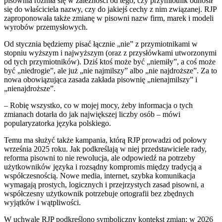
pisownia różniła się w zależności od tego, czy przymiotnik odnosił
się do właściciela nazwy, czy do jakiejś cechy z nim związanej. RJP
zaproponowała także zmianę w pisowni nazw firm, marek i modeli
wyrobów przemysłowych.
Od stycznia będziemy pisać łącznie „nie” z przymiotnikami w
stopniu wyższym i najwyższym (oraz z przysłówkami utworzonymi
od tych przymiotników). Dziś ktoś może być „niemiły”, a coś może
być „niedrogie”, ale już „nie najmilszy” albo „nie najdroższe”. Za to
nowa obowiązująca zasada zakłada pisownię „nienajmilszy” i
„nienajdroższe”.
– Robię wszystko, co w mojej mocy, żeby informacja o tych
zmianach dotarła do jak największej liczby osób – mówi
popularyzatorka języka polskiego.
Temu ma służyć także kampania, którą RJP prowadzi od połowy
września 2025 roku. Jak podkreślają w niej przedstawiciele rady,
reforma pisowni to nie rewolucja, ale odpowiedź na potrzeby
użytkowników języka i rozsądny kompromis między tradycją a
współczesnością. Nowe media, internet, szybka komunikacja
wymagają prostych, logicznych i przejrzystych zasad pisowni, a
współczesny użytkownik potrzebuje ortografii bez zbędnych
wyjątków i wątpliwości.
W uchwale RJP podkreślono symboliczny kontekst zmian: w 2026