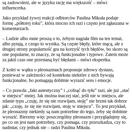
są zadowoleni, ale w języku rację ma większość – mówi
influencerka.
Jako przykład żywej reakcji odbiorców Paulina Mikuła podaje
formę „półtorej roku”, która mocno ich razi i często jest zgłaszana w
komentarzach.
– Ludzie albo mnie proszą o to, żebym nagrała film na ten temat,
albo pytają, z czego to wynika. Są częste błędy, które mącą, ale z
drugiej strony popularność gra na korzyść tych błędów, bo skoro są
one popularne, to znaczy, że są funkcjonalne i typowe. Zatem może
za jakiś czas one przestaną być błędami – mówi ekspertka.
Z kolei w wątku o pleonazmach proponuje zdrowy dystans,
ponieważ w zależności od kontekstu niektóre z nich bywają
funkcjonalne, bo pomagają dobitnie wyrazić sens i emocje.
– Co prawda „fakt autentyczny” i „cofnąć do tyłu” razi, ale już „stać
w miejscu” mniej. Jak można inaczej stać, jeśli nie w miejscu, ale
zdanie typu „czuję, że się nie rozwijam, stoję” nie brzmi tak dobrze
jak: „czuję, że się nie rozwijam, stoję w miejscu”. To jest przykład,
że pleonazmy niekiedy są nam potrzebne do tego, żeby się dobitnie
wyrazić. Bierzmy więc poszczególny pleonazm i przyglądajmy się,
po co on jest nam potrzebny, czy pomaga, czy przeszkadza, czy to
nadmiar, czy jednak nie – radzi Paulina Mikuła.