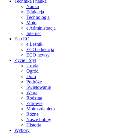
Technika i nauka
Nauka
Edukacja
Technologia
Moto
e Administracja
Internet
Eco EO
e Leśnik
ECO edukacja
ECO newsy
Życie i Styl
Uroda
Ogród
Dom
Podróże
Świętowanie
Wiara
Rodzina
Zdrowie
Moim zdaniem
Różne
Nasze hobby
Historia
Wybory