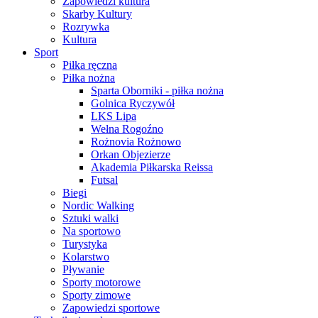
Zapowiedzi kultura
Skarby Kultury
Rozrywka
Kultura
Sport
Piłka ręczna
Piłka nożna
Sparta Oborniki - piłka nożna
Golnica Ryczywół
LKS Lipa
Wełna Rogoźno
Rożnovia Rożnowo
Orkan Objezierze
Akademia Piłkarska Reissa
Futsal
Biegi
Nordic Walking
Sztuki walki
Na sportowo
Turystyka
Kolarstwo
Pływanie
Sporty motorowe
Sporty zimowe
Zapowiedzi sportowe