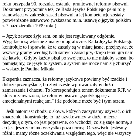
roku przypada 90. rocznica ostatniej gruntownej reformy pisowni.
Dokument przypomina też, że Rada Języka Polskiego pełni rolę
stanowiącą w zakresie zasad pisowni, a jej kompetencje zostały
potwierdzone ustawowo (wskazano m.in. ustawę o języku polskim
z 7 października 1999 roku).
– Język zawsze żyje sam, on nie jest regulowany odgórnie.
Wyjątkiem są właśnie zmiany ortograficzne. Rada Języka Polskiego
kontroluje to i sprawia, że te zasady są w miarę jasne, przejrzyste, że
wszyscy gramy według tych samych zasad gry, dzięki temu gra nam
się łatwiej. Gdyby każdy pisał po swojemu, to nie miałoby sensu, bo
pamiętajmy, że język to system, a system nie może nam się zburzyć
– wskazuje Paulina Mikuła.
Ekspertka zaznacza, że reformy językowe powinny być rzadkie i
dobrze przemyślane, bo zbyt częste wprowadzałyby dużo
zamieszania i chaosu. To koresponduje z tonem dokumentu RJP, w
którym zauważono, że reformy pisowni „spotykają się z
emocjonalnymi reakcjami” i że podobnie może być i tym razem.
– Jeśli natomiast chodzi o słowa, których zaczynamy używać, o ich
znaczenie i konstrukcję, to już użytkownicy w dużej mierze
decydują o tym, co jest poprawne, co wchodzi, co się staje normą, a
co jest jeszcze mimo wszystko poza normą. Oczywiście jesteśmy
różni i mamy różne oczekiwania względem tego, więc nie wszyscy