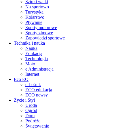
Sztuki walki
Na sportowo
Turystyka
Kolarstwo
Pływanie
Sporty motorowe
Sporty zimowe
Zapowiedzi sportowe
Technika i nauka
Nauka
Edukacja
Technologia
Moto
e Administracja
Internet
Eco EO
e Leśnik
ECO edukacja
ECO newsy
Życie i Styl
Uroda
Ogród
Dom
Podróże
Świętowanie