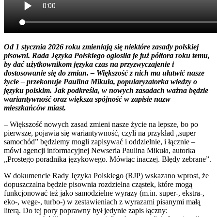
Od 1 stycznia 2026 roku zmieniają się niektóre zasady polskiej
pisowni. Rada Języka Polskiego ogłosiła je już półtora roku temu,
by dać użytkownikom języka czas na przyzwyczajenie i
dostosowanie się do zmian. – Większość z nich ma ułatwić nasze
życie – przekonuje Paulina Mikuła, popularyzatorka wiedzy o
języku polskim. Jak podkreśla, w nowych zasadach ważna będzie
wariantywność oraz większa spójność w zapisie nazw
mieszkańców miast.
– Większość nowych zasad zmieni nasze życie na lepsze, bo po
pierwsze, pojawia się wariantywność, czyli na przykład „super
samochód” będziemy mogli zapisywać i oddzielnie, i łącznie –
mówi agencji informacyjnej Newseria Paulina Mikuła, autorka
„Prostego poradnika językowego. Mówiąc inaczej. Błędy zebrane”.
W dokumencie Rady Języka Polskiego (RJP) wskazano wprost, że
dopuszczalna będzie pisownia rozdzielna cząstek, które mogą
funkcjonować też jako samodzielne wyrazy (m.in. super-, ekstra-,
eko-, wege-, turbo-) w zestawieniach z wyrazami pisanymi małą
literą. Do tej pory poprawny był jedynie zapis łączny: