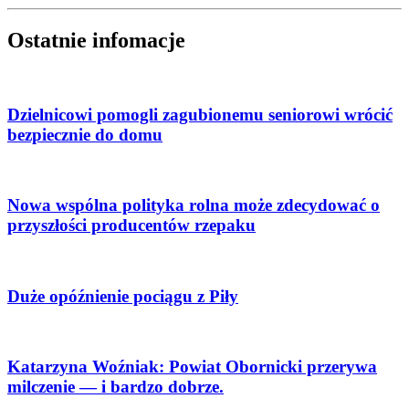
Ostatnie infomacje
Dzielnicowi pomogli zagubionemu seniorowi wrócić
bezpiecznie do domu
Nowa wspólna polityka rolna może zdecydować o
przyszłości producentów rzepaku
Duże opóźnienie pociągu z Piły
Katarzyna Woźniak: Powiat Obornicki przerywa
milczenie — i bardzo dobrze.