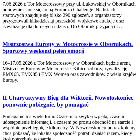
7.06.2026 r. Tor Motocrossowy przy ul. Łukowskiej w Obornikach
ponownie stanie się areną Formoza Challenge. Na listach
startowych znajduje się blisko 290 zgłoszeń, a organizatorzy
przygotowali kilkadziesiąt przeszkód, wojskowe atrakcje oraz
rywalizację dla dorosłych i dzieci. Do Obornik przyjadą uc…
Mistrzostwa Europy w Motocrossie w Obornikach.
Sportowy weekend pełen emocji
16–17.05.2026 r. Tor Motocrossowy w Obornikach będzie areną
Mistrzostw Europy w Motocrossie. Kibice zobaczą rywalizację
EMX65, EMX85 i EMX Women oraz zawodników z wielu krajów
Europy.
II Charytatywny Bieg dla Wiktorii. Nowołoskoniec
ponownie pobiegnie, by pomagać
Pomaganie ma wiele form. Czasem to zwykła wpłata, czasem
udostępnienie informacji, a czasem po prostu obecność na starcie i
wspólnie przebiegnięte kilometry. W Nowołoskońcu po raz kolejny
chcą pokazać, że lokalna społeczność potrafi działać razem, kiedy
ktoś potrzebuje wsparcia.