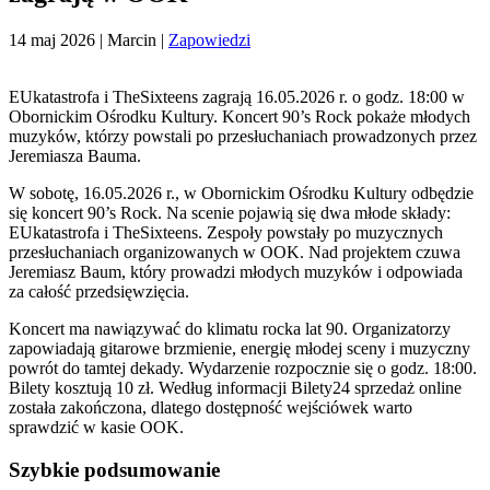
14 maj 2026
| Marcin |
Zapowiedzi
EUkatastrofa i TheSixteens zagrają 16.05.2026 r. o godz. 18:00 w
Obornickim Ośrodku Kultury. Koncert 90’s Rock pokaże młodych
muzyków, którzy powstali po przesłuchaniach prowadzonych przez
Jeremiasza Bauma.
W sobotę, 16.05.2026 r., w Obornickim Ośrodku Kultury odbędzie
się koncert 90’s Rock. Na scenie pojawią się dwa młode składy:
EUkatastrofa i TheSixteens. Zespoły powstały po muzycznych
przesłuchaniach organizowanych w OOK. Nad projektem czuwa
Jeremiasz Baum, który prowadzi młodych muzyków i odpowiada
za całość przedsięwzięcia.
Koncert ma nawiązywać do klimatu rocka lat 90. Organizatorzy
zapowiadają gitarowe brzmienie, energię młodej sceny i muzyczny
powrót do tamtej dekady. Wydarzenie rozpocznie się o godz. 18:00.
Bilety kosztują 10 zł. Według informacji Bilety24 sprzedaż online
została zakończona, dlatego dostępność wejściówek warto
sprawdzić w kasie OOK.
Szybkie podsumowanie