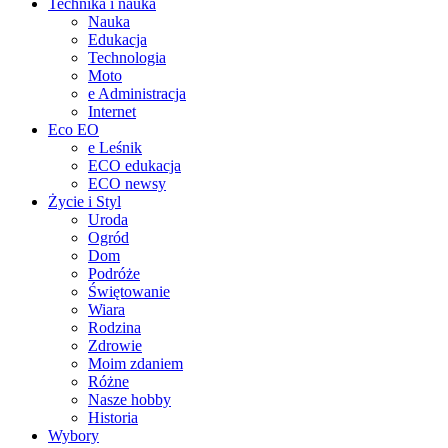
Technika i nauka
Nauka
Edukacja
Technologia
Moto
e Administracja
Internet
Eco EO
e Leśnik
ECO edukacja
ECO newsy
Życie i Styl
Uroda
Ogród
Dom
Podróże
Świętowanie
Wiara
Rodzina
Zdrowie
Moim zdaniem
Różne
Nasze hobby
Historia
Wybory