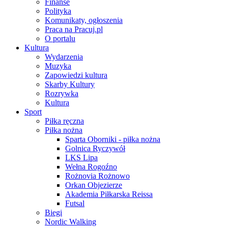
Finanse
Polityka
Komunikaty, ogłoszenia
Praca na Pracuj.pl
O portalu
Kultura
Wydarzenia
Muzyka
Zapowiedzi kultura
Skarby Kultury
Rozrywka
Kultura
Sport
Piłka ręczna
Piłka nożna
Sparta Oborniki - piłka nożna
Golnica Ryczywół
LKS Lipa
Wełna Rogoźno
Rożnovia Rożnowo
Orkan Objezierze
Akademia Piłkarska Reissa
Futsal
Biegi
Nordic Walking