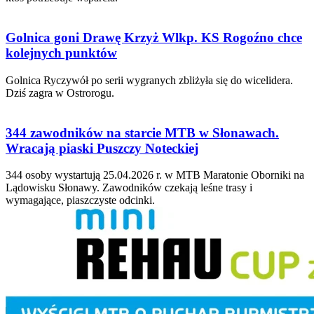
Golnica goni Drawę Krzyż Wlkp. KS Rogoźno chce
kolejnych punktów
Golnica Ryczywół po serii wygranych zbliżyła się do wicelidera.
Dziś zagra w Ostrorogu.
344 zawodników na starcie MTB w Słonawach.
Wracają piaski Puszczy Noteckiej
344 osoby wystartują 25.04.2026 r. w MTB Maratonie Oborniki na
Lądowisku Słonawy. Zawodników czekają leśne trasy i
wymagające, piaszczyste odcinki.