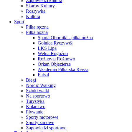
Zapowiedzi kultura
Skarby Kultury
Rozrywka
Kultura
Sport
Piłka ręczna
Piłka nożna
Sparta Oborniki - piłka nożna
Golnica Ryczywół
LKS Lipa
Wełna Rogoźno
Rożnovia Rożnowo
Orkan Objezierze
Akademia Piłkarska Reissa
Futsal
Biegi
Nordic Walking
Sztuki walki
Na sportowo
Turystyka
Kolarstwo
Pływanie
Sporty motorowe
Sporty zimowe
Zapowiedzi sportowe