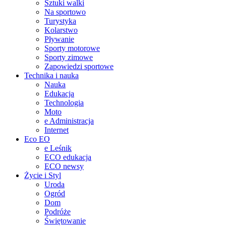
Sztuki walki
Na sportowo
Turystyka
Kolarstwo
Pływanie
Sporty motorowe
Sporty zimowe
Zapowiedzi sportowe
Technika i nauka
Nauka
Edukacja
Technologia
Moto
e Administracja
Internet
Eco EO
e Leśnik
ECO edukacja
ECO newsy
Życie i Styl
Uroda
Ogród
Dom
Podróże
Świętowanie