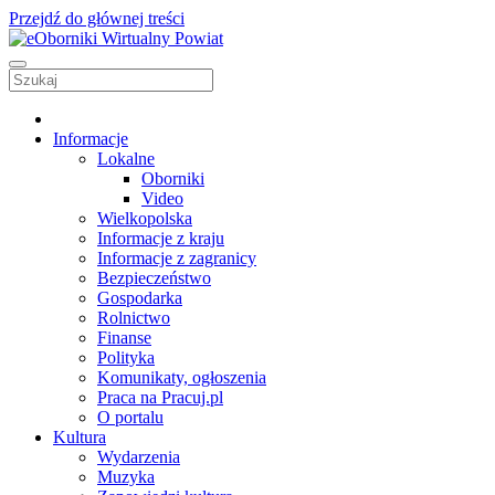
Przejdź do głównej treści
Informacje
Lokalne
Oborniki
Video
Wielkopolska
Informacje z kraju
Informacje z zagranicy
Bezpieczeństwo
Gospodarka
Rolnictwo
Finanse
Polityka
Komunikaty, ogłoszenia
Praca na Pracuj.pl
O portalu
Kultura
Wydarzenia
Muzyka