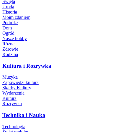
Święta
Uroda
Historia
Moim zdaniem
Podróże
Dom
Ogród
Nasze hobby
Różne
Zdrowie
Rodzina
Kultura i Rozrywka
Muzyka
Zapowiedzi kultura
Skarby Kultury
Wydarzenia
Kultura
Rozrywka
Technika i Nauka
Technologia
Świat mobilny