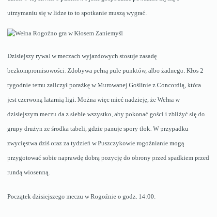
utrzymaniu się w lidze to to spotkanie muszą wygrać.
Dzisiejszy rywal w meczach wyjazdowych stosuje zasadę
bezkompromisowości. Zdobywa pełną pule punktów, albo żadnego. Kłos 2
tygodnie temu zaliczył porażkę w Murowanej Goślinie z Concordią, która
jest czerwoną latarnią ligi. Można więc mieć nadzieję, że Wełna w
dzisiejszym meczu da z siebie wszystko, aby pokonać gości i zbliżyć się do
grupy drużyn ze środka tabeli, gdzie panuje spory tłok. W przypadku
zwycięstwa dziś oraz za tydzień w Puszczykowie rogoźnianie mogą
przygotować sobie naprawdę dobrą pozycję do obrony przed spadkiem przed
rundą wiosenną.
Początek dzisiejszego meczu w Rogoźnie o godz. 14:00.