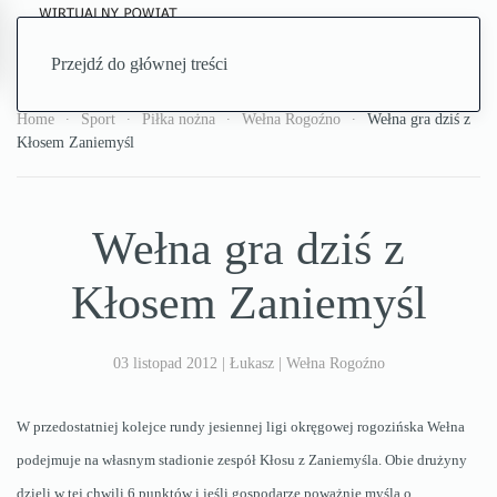
Przejdź do głównej treści
Home
Sport
Piłka nożna
Wełna Rogoźno
Wełna gra dziś z
Kłosem Zaniemyśl
Wełna gra dziś z
Kłosem Zaniemyśl
03 listopad 2012
| Łukasz |
Wełna Rogoźno
W przedostatniej kolejce rundy jesiennej ligi okręgowej rogozińska Wełna
podejmuje na własnym stadionie zespół Kłosu z Zaniemyśla. Obie drużyny
dzieli w tej chwili 6 punktów i jeśli gospodarze poważnie myślą o