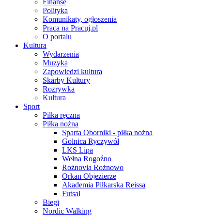
Finanse
Polityka
Komunikaty, ogłoszenia
Praca na Pracuj.pl
O portalu
Kultura
Wydarzenia
Muzyka
Zapowiedzi kultura
Skarby Kultury
Rozrywka
Kultura
Sport
Piłka ręczna
Piłka nożna
Sparta Oborniki - piłka nożna
Golnica Ryczywół
LKS Lipa
Wełna Rogoźno
Rożnovia Rożnowo
Orkan Objezierze
Akademia Piłkarska Reissa
Futsal
Biegi
Nordic Walking