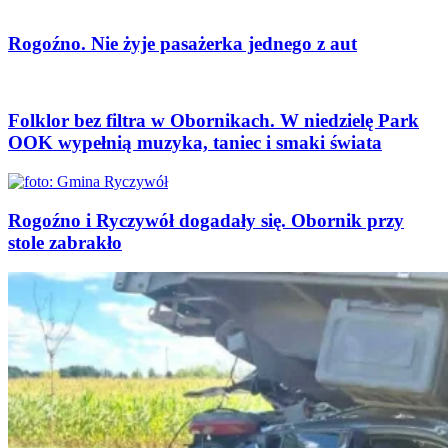
Rogoźno. Nie żyje pasażerka jednego z aut
Folklor bez filtra w Obornikach. W niedzielę Park
OOK wypełnią muzyka, taniec i smaki świata
Rogoźno i Ryczywół dogadały się. Obornik przy
stole zabrakło