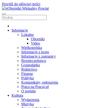
Przejdź do głównej treści
Informacje
Lokalne
Oborniki
Video
Wielkopolska
Informacje z kraju
Informacje z zagranicy
Bezpieczeństwo
Gospodarka
Rolnictwo
Finanse
Polityka
Komunikaty, ogłoszenia
Praca na Pracuj.pl
O portalu
Kultura
Wydarzenia
Muzyka