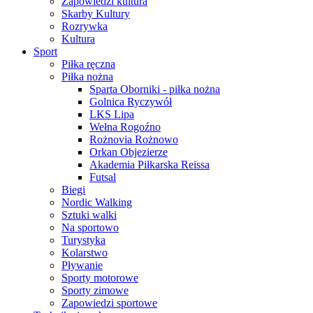
Zapowiedzi kultura
Skarby Kultury
Rozrywka
Kultura
Sport
Piłka ręczna
Piłka nożna
Sparta Oborniki - piłka nożna
Golnica Ryczywół
LKS Lipa
Wełna Rogoźno
Rożnovia Rożnowo
Orkan Objezierze
Akademia Piłkarska Reissa
Futsal
Biegi
Nordic Walking
Sztuki walki
Na sportowo
Turystyka
Kolarstwo
Pływanie
Sporty motorowe
Sporty zimowe
Zapowiedzi sportowe