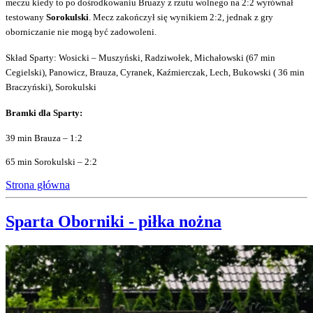
meczu kiedy to po dośrodkowaniu Bruazy z rzutu wolnego na 2:2 wyrównał
testowany
Sorokulski
. Mecz zakończył się wynikiem 2:2, jednak z gry
oborniczanie nie mogą być zadowoleni.
Skład Sparty: Wosicki – Muszyński, Radziwołek, Michałowski (67 min
Cegielski), Panowicz, Brauza, Cyranek, Kaźmierczak, Lech, Bukowski ( 36 min
Braczyński), Sorokulski
Bramki dla Sparty:
39 min Brauza – 1:2
65 min Sorokulski – 2:2
Strona główna
Sparta Oborniki - piłka nożna