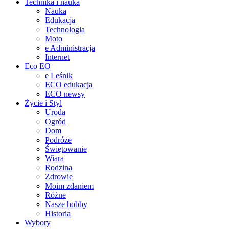
Technika i nauka
Nauka
Edukacja
Technologia
Moto
e Administracja
Internet
Eco EO
e Leśnik
ECO edukacja
ECO newsy
Życie i Styl
Uroda
Ogród
Dom
Podróże
Świętowanie
Wiara
Rodzina
Zdrowie
Moim zdaniem
Różne
Nasze hobby
Historia
Wybory