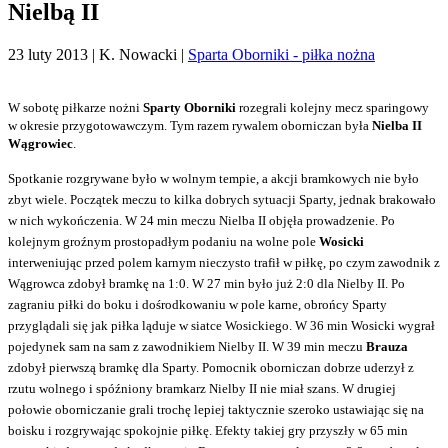
Nielbą II
23 luty 2013
| K. Nowacki |
Sparta Oborniki - piłka nożna
W sobotę piłkarze nożni
Sparty Oborniki
rozegrali kolejny mecz sparingowy
w okresie przygotowawczym. Tym razem rywalem oborniczan była
Nielba II
Wągrowiec
.
Spotkanie rozgrywane było w wolnym tempie, a akcji bramkowych nie było
zbyt wiele. Początek meczu to kilka dobrych sytuacji Sparty, jednak brakowało
w nich wykończenia. W 24 min meczu Nielba II objęła prowadzenie. Po
kolejnym groźnym prostopadłym podaniu na wolne pole
Wosicki
interweniując przed polem karnym nieczysto trafił w piłkę, po czym zawodnik z
Wągrowca zdobył bramkę na 1:0. W 27 min było już 2:0 dla Nielby II. Po
zagraniu piłki do boku i dośrodkowaniu w pole karne, obrońcy Sparty
przyglądali się jak piłka ląduje w siatce Wosickiego. W 36 min Wosicki wygrał
pojedynek sam na sam z zawodnikiem Nielby II. W 39 min meczu
Brauza
zdobył pierwszą bramkę dla Sparty. Pomocnik oborniczan dobrze uderzył z
rzutu wolnego i spóźniony bramkarz Nielby II nie miał szans. W drugiej
połowie oborniczanie grali trochę lepiej taktycznie szeroko ustawiając się na
boisku i rozgrywając spokojnie piłkę. Efekty takiej gry przyszły w 65 min