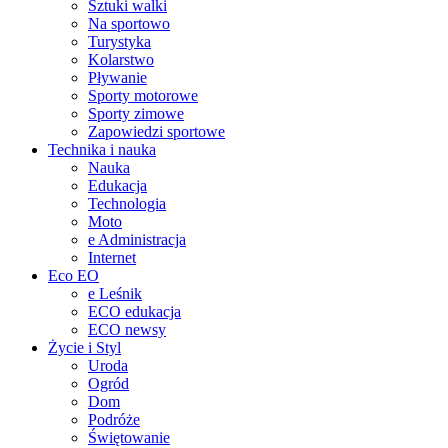
Sztuki walki
Na sportowo
Turystyka
Kolarstwo
Pływanie
Sporty motorowe
Sporty zimowe
Zapowiedzi sportowe
Technika i nauka
Nauka
Edukacja
Technologia
Moto
e Administracja
Internet
Eco EO
e Leśnik
ECO edukacja
ECO newsy
Życie i Styl
Uroda
Ogród
Dom
Podróże
Świętowanie