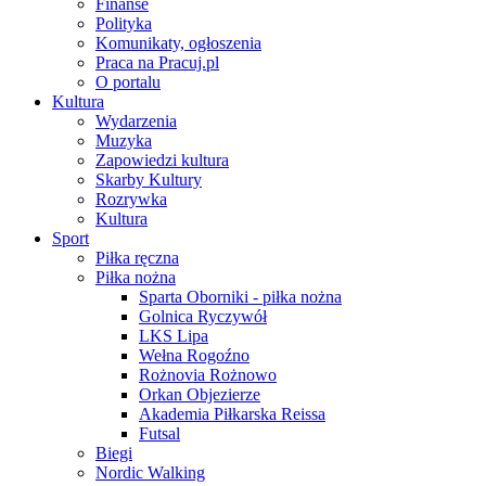
Finanse
Polityka
Komunikaty, ogłoszenia
Praca na Pracuj.pl
O portalu
Kultura
Wydarzenia
Muzyka
Zapowiedzi kultura
Skarby Kultury
Rozrywka
Kultura
Sport
Piłka ręczna
Piłka nożna
Sparta Oborniki - piłka nożna
Golnica Ryczywół
LKS Lipa
Wełna Rogoźno
Rożnovia Rożnowo
Orkan Objezierze
Akademia Piłkarska Reissa
Futsal
Biegi
Nordic Walking