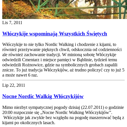
Lis 7, 2011
Włóczykije wspominają Wszystkich Świętych
Włóczykije to nie tylko Nordic Walking i chodzenie z kijami, to
również przeżywanie pięknych chwil, odskocznia od codzienności
ale również zachowanie tradycji. W minioną sobotę Włóczykije
odwiedzili Cmentarz i miejsce pamięci w Bąblinie, tydzień temu
odwiedzili Rożnowice, gdzie na symbolicznych grobach zapalili
znicze. To już tradycja Włóczykijów, aż trudno policzyć czy to już 5
a może nawet 6 raz.
Lip 22, 2011
Nocne Nordic Walkig Włóczykijów
Mimo niezbyt sympatycznej pogody dzisiaj (22.07.2011) o godzinie
20:00 rozpocznie się „Nocne Nordic Walking Włóczykijów”.
Włóczykije jak zwykle bez względu na pogodę maszerować będą z
kijami po okolicznych lasach.