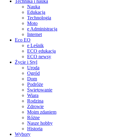
Technika i nauka
Nauka
Edukacja
Technologia
Moto
e Administracja
Internet
Eco EO
e Leśnik
ECO edukacja
ECO newsy
Życie i Styl
Uroda
Ogród
Dom
Podróże
Świętowanie
Wiara
Rodzina
Zdrowie
Moim zdaniem
Różne
Nasze hobby
Historia
Wybory