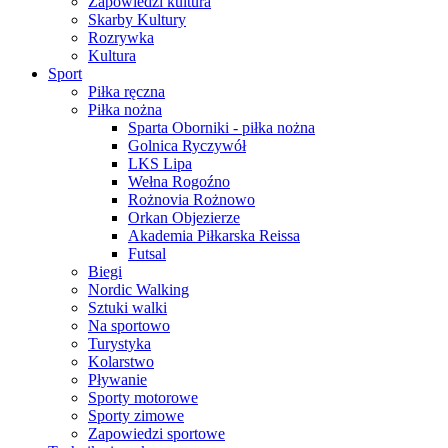
Zapowiedzi kultura
Skarby Kultury
Rozrywka
Kultura
Sport
Piłka ręczna
Piłka nożna
Sparta Oborniki - piłka nożna
Golnica Ryczywół
LKS Lipa
Wełna Rogoźno
Rożnovia Rożnowo
Orkan Objezierze
Akademia Piłkarska Reissa
Futsal
Biegi
Nordic Walking
Sztuki walki
Na sportowo
Turystyka
Kolarstwo
Pływanie
Sporty motorowe
Sporty zimowe
Zapowiedzi sportowe