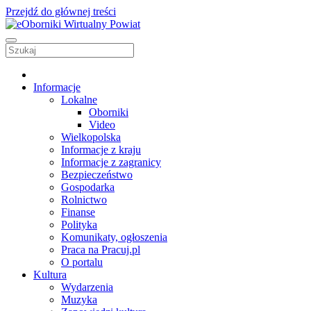
Przejdź do głównej treści
Informacje
Lokalne
Oborniki
Video
Wielkopolska
Informacje z kraju
Informacje z zagranicy
Bezpieczeństwo
Gospodarka
Rolnictwo
Finanse
Polityka
Komunikaty, ogłoszenia
Praca na Pracuj.pl
O portalu
Kultura
Wydarzenia
Muzyka