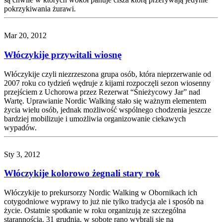
pokrzykiwania żurawi.
Mar 20, 2012
Włóczykije przywitali wiosnę
Włóczykije czyli niezrzeszona grupa osób, która nieprzerwanie od
2007 roku co tydzień wędruje z kijami rozpoczęli sezon wiosenny
przejściem z Uchorowa przez Rezerwat “Śnieżycowy Jar” nad
Wartę. Uprawianie Nordic Walking stało się ważnym elementem
życia wielu osób, jednak możliwość wspólnego chodzenia jeszcze
bardziej mobilizuje i umożliwia organizowanie ciekawych
wypadów.
Sty 3, 2012
Włóczykije kolorowo żegnali stary rok
Włóczykije to prekursorzy Nordic Walking w Obornikach ich
cotygodniowe wyprawy to już nie tylko tradycja ale i sposób na
życie. Ostatnie spotkanie w roku organizują ze szczególna
starannością. 31 grudnia, w sobotę rano wybrali się na