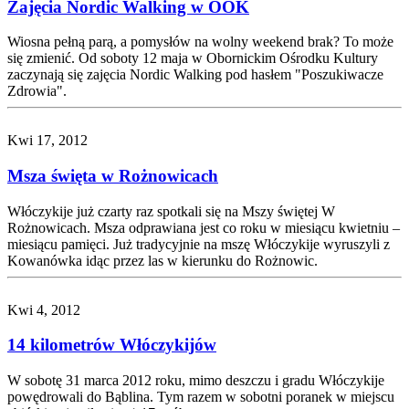
Zajęcia Nordic Walking w OOK
Wiosna pełną parą, a pomysłów na wolny weekend brak? To może
się zmienić. Od soboty 12 maja w Obornickim Ośrodku Kultury
zaczynają się zajęcia Nordic Walking pod hasłem "Poszukiwacze
Zdrowia".
Kwi 17, 2012
Msza święta w Rożnowicach
Włóczykije już czarty raz spotkali się na Mszy świętej W
Rożnowicach. Msza odprawiana jest co roku w miesiącu kwietniu –
miesiącu pamięci. Już tradycyjnie na mszę Włóczykije wyruszyli z
Kowanówka idąc przez las w kierunku do Rożnowic.
Kwi 4, 2012
14 kilometrów Włóczykijów
W sobotę 31 marca 2012 roku, mimo deszczu i gradu Włóczykije
powędrowali do Bąblina. Tym razem w sobotni poranek w miejscu