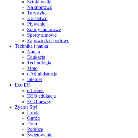
Sztuki walki
Na sportowo
Turystyka
Kolarstwo
Pływanie
Sporty motorowe
Sporty zimowe
Zapowiedzi sportowe
Technika i nauka
Nauka
Edukacja
Technologia
Moto
e Administracja
Internet
Eco EO
e Leśnik
ECO edukacja
ECO newsy
Życie i Styl
Uroda
Ogród
Dom
Podróże
Świętowanie