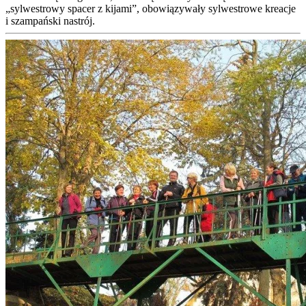
„sylwestrowy spacer z kijami”, obowiązywały sylwestrowe kreacje
i szampański nastrój.