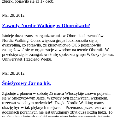
zbiórki pojawiło się aż 17 osób.
Mar 29, 2012
Zawody Nordic Walking w Obornikach?
Istnieje duża szansa zorganizowania w Obornikach zawodów
Nordic Walking. Coraz większa grupa ludzi zaraziła się tą
dyscypliną, co sprawiło, że kierownictwo OCS postanowiło
zaangażować się w organizację zawodów na terenie Obornik. W
przedsięwzięcie zaangażowała się społeczna grupa Włóczykije oraz
Uniwersytet Trzeciego Wieku.
Mar 28, 2012
Śnieżycowy Jar na bis.
Zgodnie z planem w sobotę 25 marca Włóczykije znowu pojawili
się w Śnieżycowym Jarze. Wszyscy byli zachwyceni widokiem,
rezerwat w pełnym rozkwicie!! Dzięki Nordic Walking mamy
okazję być w tak pięknych miejscach. Przemarsz przez rezerwat w
godzinach porannych nie jest utrudniony zbyt dużą liczbą ludzi. To
są chwile w których wokół panuje cisza którą przerywają jedynie