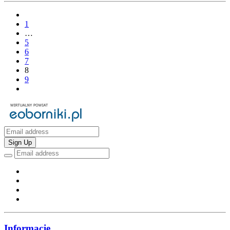
1
…
5
6
7
8
9
Sign Up
Informacje