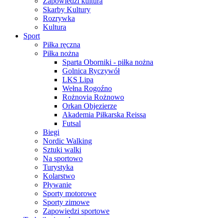
Zapowiedzi kultura
Skarby Kultury
Rozrywka
Kultura
Sport
Piłka ręczna
Piłka nożna
Sparta Oborniki - piłka nożna
Golnica Ryczywół
LKS Lipa
Wełna Rogoźno
Rożnovia Rożnowo
Orkan Objezierze
Akademia Piłkarska Reissa
Futsal
Biegi
Nordic Walking
Sztuki walki
Na sportowo
Turystyka
Kolarstwo
Pływanie
Sporty motorowe
Sporty zimowe
Zapowiedzi sportowe