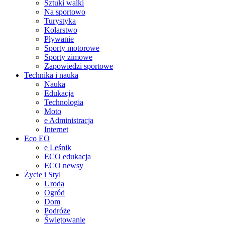
Sztuki walki
Na sportowo
Turystyka
Kolarstwo
Pływanie
Sporty motorowe
Sporty zimowe
Zapowiedzi sportowe
Technika i nauka
Nauka
Edukacja
Technologia
Moto
e Administracja
Internet
Eco EO
e Leśnik
ECO edukacja
ECO newsy
Życie i Styl
Uroda
Ogród
Dom
Podróże
Świętowanie