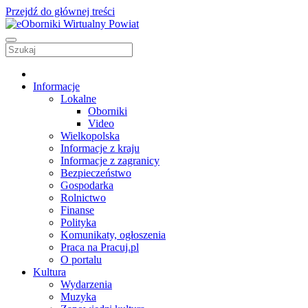
Przejdź do głównej treści
Informacje
Lokalne
Oborniki
Video
Wielkopolska
Informacje z kraju
Informacje z zagranicy
Bezpieczeństwo
Gospodarka
Rolnictwo
Finanse
Polityka
Komunikaty, ogłoszenia
Praca na Pracuj.pl
O portalu
Kultura
Wydarzenia
Muzyka