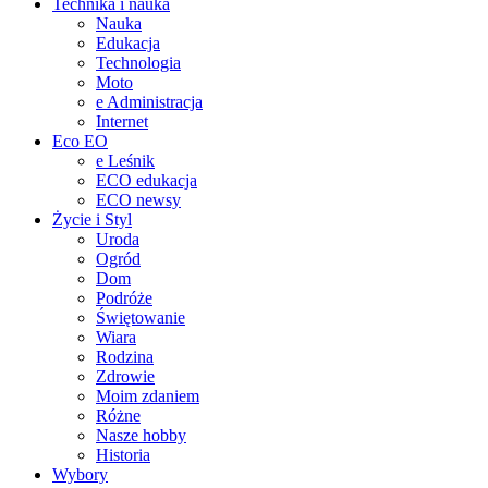
Technika i nauka
Nauka
Edukacja
Technologia
Moto
e Administracja
Internet
Eco EO
e Leśnik
ECO edukacja
ECO newsy
Życie i Styl
Uroda
Ogród
Dom
Podróże
Świętowanie
Wiara
Rodzina
Zdrowie
Moim zdaniem
Różne
Nasze hobby
Historia
Wybory