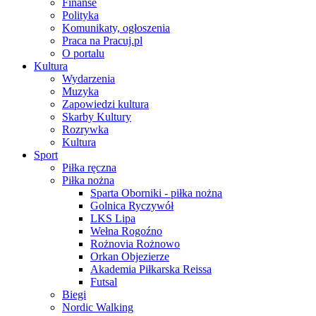
Finanse
Polityka
Komunikaty, ogłoszenia
Praca na Pracuj.pl
O portalu
Kultura
Wydarzenia
Muzyka
Zapowiedzi kultura
Skarby Kultury
Rozrywka
Kultura
Sport
Piłka ręczna
Piłka nożna
Sparta Oborniki - piłka nożna
Golnica Ryczywół
LKS Lipa
Wełna Rogoźno
Rożnovia Rożnowo
Orkan Objezierze
Akademia Piłkarska Reissa
Futsal
Biegi
Nordic Walking