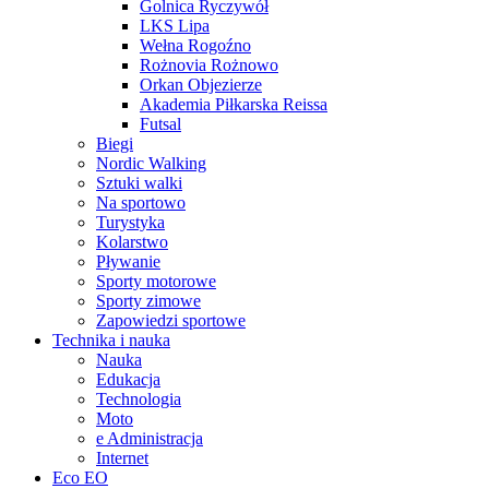
Golnica Ryczywół
LKS Lipa
Wełna Rogoźno
Rożnovia Rożnowo
Orkan Objezierze
Akademia Piłkarska Reissa
Futsal
Biegi
Nordic Walking
Sztuki walki
Na sportowo
Turystyka
Kolarstwo
Pływanie
Sporty motorowe
Sporty zimowe
Zapowiedzi sportowe
Technika i nauka
Nauka
Edukacja
Technologia
Moto
e Administracja
Internet
Eco EO