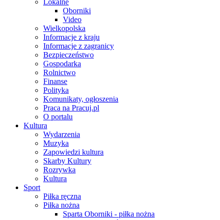
Lokalne
Oborniki
Video
Wielkopolska
Informacje z kraju
Informacje z zagranicy
Bezpieczeństwo
Gospodarka
Rolnictwo
Finanse
Polityka
Komunikaty, ogłoszenia
Praca na Pracuj.pl
O portalu
Kultura
Wydarzenia
Muzyka
Zapowiedzi kultura
Skarby Kultury
Rozrywka
Kultura
Sport
Piłka ręczna
Piłka nożna
Sparta Oborniki - piłka nożna