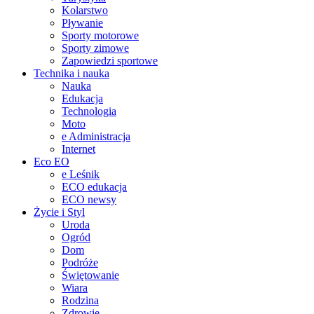
Kolarstwo
Pływanie
Sporty motorowe
Sporty zimowe
Zapowiedzi sportowe
Technika i nauka
Nauka
Edukacja
Technologia
Moto
e Administracja
Internet
Eco EO
e Leśnik
ECO edukacja
ECO newsy
Życie i Styl
Uroda
Ogród
Dom
Podróże
Świętowanie
Wiara
Rodzina
Zdrowie