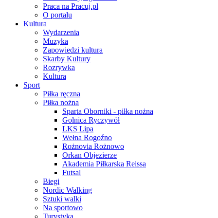
Praca na Pracuj.pl
O portalu
Kultura
Wydarzenia
Muzyka
Zapowiedzi kultura
Skarby Kultury
Rozrywka
Kultura
Sport
Piłka ręczna
Piłka nożna
Sparta Oborniki - piłka nożna
Golnica Ryczywół
LKS Lipa
Wełna Rogoźno
Rożnovia Rożnowo
Orkan Objezierze
Akademia Piłkarska Reissa
Futsal
Biegi
Nordic Walking
Sztuki walki
Na sportowo
Turystyka