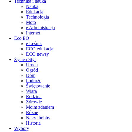
Technika i nauka
Nauka
Edukacja
Technologia
Moto
e Administracja
Internet
Eco EO
e Leśnik
ECO edukacja
ECO newsy
Życie i Styl
Uroda
Ogród
Dom
Podróże
Świętowanie
Wiara
Rodzina
Zdrowie
Moim zdaniem
Różne
Nasze hobby
Historia
Wybory