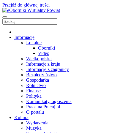
Przejdź do głównej treści
Informacje
Lokalne
Oborniki
Video
Wielkopolska
Informacje z kraju
Informacje z zagranicy
Bezpieczeństwo
Gospodarka
Rolnictwo
Finanse
Polityka
Komunikaty, ogłoszenia
Praca na Pracuj.pl
O portalu
Kultura
Wydarzenia
Muzyka