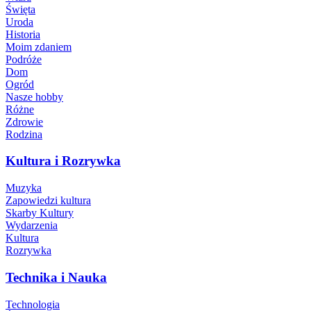
Święta
Uroda
Historia
Moim zdaniem
Podróże
Dom
Ogród
Nasze hobby
Różne
Zdrowie
Rodzina
Kultura i Rozrywka
Muzyka
Zapowiedzi kultura
Skarby Kultury
Wydarzenia
Kultura
Rozrywka
Technika i Nauka
Technologia