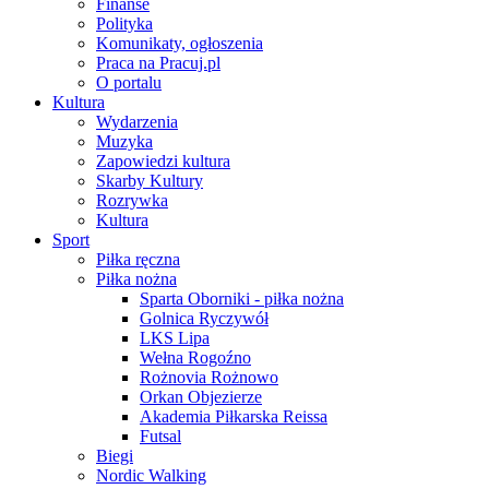
Finanse
Polityka
Komunikaty, ogłoszenia
Praca na Pracuj.pl
O portalu
Kultura
Wydarzenia
Muzyka
Zapowiedzi kultura
Skarby Kultury
Rozrywka
Kultura
Sport
Piłka ręczna
Piłka nożna
Sparta Oborniki - piłka nożna
Golnica Ryczywół
LKS Lipa
Wełna Rogoźno
Rożnovia Rożnowo
Orkan Objezierze
Akademia Piłkarska Reissa
Futsal
Biegi
Nordic Walking