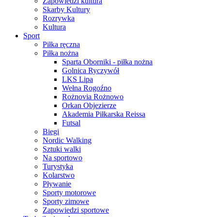
Zapowiedzi kultura
Skarby Kultury
Rozrywka
Kultura
Sport
Piłka ręczna
Piłka nożna
Sparta Oborniki - piłka nożna
Golnica Ryczywół
LKS Lipa
Wełna Rogoźno
Rożnovia Rożnowo
Orkan Objezierze
Akademia Piłkarska Reissa
Futsal
Biegi
Nordic Walking
Sztuki walki
Na sportowo
Turystyka
Kolarstwo
Pływanie
Sporty motorowe
Sporty zimowe
Zapowiedzi sportowe