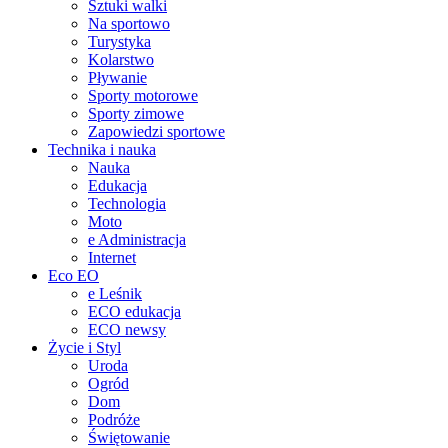
Sztuki walki
Na sportowo
Turystyka
Kolarstwo
Pływanie
Sporty motorowe
Sporty zimowe
Zapowiedzi sportowe
Technika i nauka
Nauka
Edukacja
Technologia
Moto
e Administracja
Internet
Eco EO
e Leśnik
ECO edukacja
ECO newsy
Życie i Styl
Uroda
Ogród
Dom
Podróże
Świętowanie