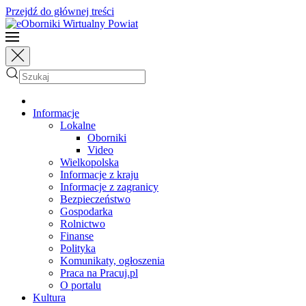
Przejdź do głównej treści
Informacje
Lokalne
Oborniki
Video
Wielkopolska
Informacje z kraju
Informacje z zagranicy
Bezpieczeństwo
Gospodarka
Rolnictwo
Finanse
Polityka
Komunikaty, ogłoszenia
Praca na Pracuj.pl
O portalu
Kultura