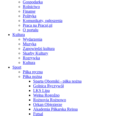
Gospodarka
Rolnictwo
Finanse
Polityka
Komunikaty, ogłoszenia
Praca na Pracuj.pl
O portalu
Kultura
Wydarzenia
Muzyka
Zapowiedzi kultura
Skarby Kultury
Rozrywka
Kultura
Sport
Piłka ręczna
Piłka nożna
Sparta Oborniki - piłka nożna
Golnica Ryczywół
LKS Lipa
Wełna Rogoźno
Rożnovia Rożnowo
Orkan Objezierze
Akademia Piłkarska Reissa
Futsal