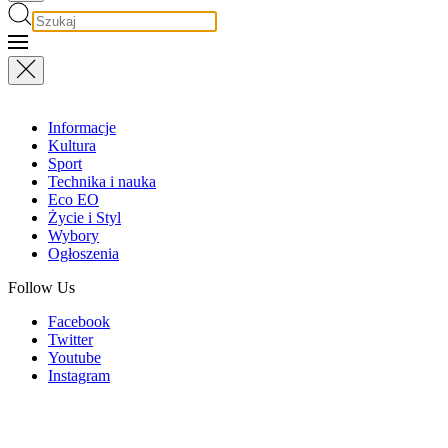
Informacje
Kultura
Sport
Technika i nauka
Eco EO
Życie i Styl
Wybory
Ogłoszenia
Follow Us
Facebook
Twitter
Youtube
Instagram