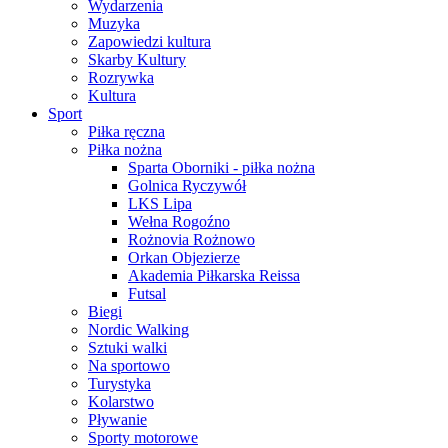
Wydarzenia
Muzyka
Zapowiedzi kultura
Skarby Kultury
Rozrywka
Kultura
Sport
Piłka ręczna
Piłka nożna
Sparta Oborniki - piłka nożna
Golnica Ryczywół
LKS Lipa
Wełna Rogoźno
Rożnovia Rożnowo
Orkan Objezierze
Akademia Piłkarska Reissa
Futsal
Biegi
Nordic Walking
Sztuki walki
Na sportowo
Turystyka
Kolarstwo
Pływanie
Sporty motorowe