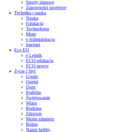
Sporty zimowe
Zapowiedzi sportowe
Technika i nauka
Nauka
Edukacja
Technologia
Moto
e Administracja
Internet
Eco EO
e Leśnik
ECO edukacja
ECO newsy
Życie i Styl
Uroda
Ogród
Dom
Podróże
Świętowanie
Wiara
Rodzina
Zdrowie
Moim zdaniem
Różne
Nasze hobby