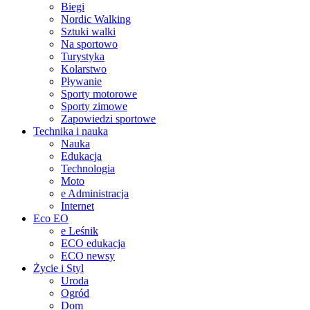
Biegi
Nordic Walking
Sztuki walki
Na sportowo
Turystyka
Kolarstwo
Pływanie
Sporty motorowe
Sporty zimowe
Zapowiedzi sportowe
Technika i nauka
Nauka
Edukacja
Technologia
Moto
e Administracja
Internet
Eco EO
e Leśnik
ECO edukacja
ECO newsy
Życie i Styl
Uroda
Ogród
Dom